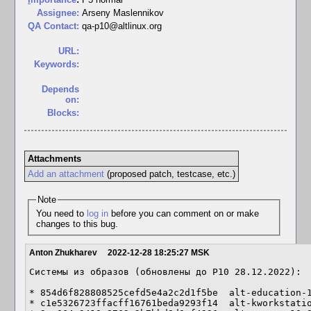
Assignee:
Arseny Maslennikov
QA Contact:
qa-p10@altlinux.org
URL:
Keywords:
Depends
on:
Blocks:
Attachments
Add an attachment
(proposed patch, testcase, etc.)
Note
You need to
log in
before you can comment on or make
changes to this bug.
Anton Zhukharev
2022-12-28 18:25:27 MSK
Системы из образов (обновлены до P10 28.12.2022):

* 854d6f828808525cefd5e4a2c2d1f5be  alt-education-1
* c1e5326723ffacff16761beda9293f14  alt-kworkstatio