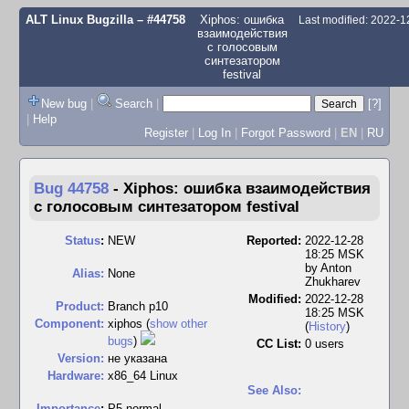
ALT Linux Bugzilla
– #44758
Xiphos: ошибка
Last modified: 2022-
взаимодействия
с голосовым
синтезатором
festival
New bug
|
Search
|
[?]
|
Help
Register
|
Log In
|
Forgot Password
|
EN
|
RU
Bug 44758
-
Xiphos: ошибка взаимодействия
с голосовым синтезатором festival
Status
:
NEW
Reported:
2022-12-28
18:25 MSK
by
Anton
Alias:
None
Zhukharev
Modified:
2022-12-28
Product:
Branch p10
18:25 MSK
Component:
xiphos (
show other
(
History
)
bugs
)
CC List:
0 users
Version:
не указана
Hardware:
x86_64 Linux
See Also:
I
mportance
:
P5 normal