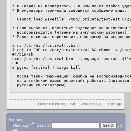
* В Сизифе не проверялось - в нём пакет xiphos удал
* В эмуляторе терминала выводится сообщение вида:

  Cannot load wavefile: /tmp/.private/test/est_04226_00000.au

* Если выполнять прочтение выделения на англиском я
  воспроизводится (чтение на английском работает).

* Можно насильно переключить программу на использов
# mv /usr/bin/festival{,.bin}

# cat << EOF >> /usr/bin/festival && chmod +x /usr/
#!/bin/sh

exec /usr/bin/festival.bin --language russian  ${1+
EOF

# pgrep festival | xargs kill

  после таких "махинаций" ошибка не воспроизводится, однако синтезатор

  на английском языке перестаёт работать (читается английский текст транслитом

  русским синтезатором).
Format For Printing
-
XML
-
Clone This Bug
-
Top of page
Actions:
New bug
|
Search
|
[?]
|
Help