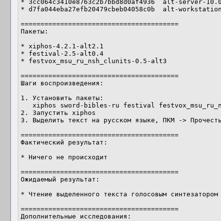
* 3cc064c3410e8763c2b7bbd8d0af4936  alt-server-10.0
* d7fa044eba27efb20479cbeb04058c0b  alt-workstation
========================================

Пакеты:

* xiphos-4.2.1-alt2.1

* festival-2.5-alt0.4

* festvox_msu_ru_nsh_clunits-0.5-alt3

========================================

Шаги воспроизведения:

1. Установить пакеты:

   xiphos sword-bibles-ru festival festvox_msu_ru_nsh_clunits

2. Запустить xiphos

3. Выделить текст на русском языке, ПКМ -> Прочесть
========================================

Фактический результат:

* Ничего не происходит

========================================

Ожидаемый результат:

* Чтение выделенного текста голосовым синтезатором

========================================

Дополнительные исследования:
