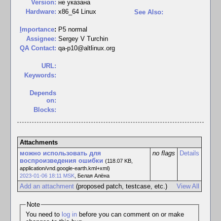
Version:
не указана
Hardware:
x86_64 Linux
See Also:
I
mportance
:
P5 normal
Assignee:
Sergey V Turchin
QA Contact:
qa-p10@altlinux.org
URL:
Keywords:
Depends
on:
Blocks:
Attachments
можно использовать для
no flags
Details
воспроизведения ошибки
(118.07 KB,
application/vnd.google-earth.kml+xml)
2023-01-06 18:11 MSK
,
Белая Алёна
Add an attachment
(proposed patch, testcase, etc.)
View All
Note
You need to
log in
before you can comment on or make