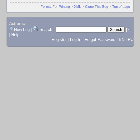
Format For Printing
-
XML
-
Clone This Bug
-
Top of page
Actions:
New bug
|
Search
|
[?]
|
Help
Register
|
Log In
|
Forgot Password
|
EN
|
RU