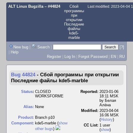
ALT Linux Bugzilla
– #44824
Сбой
Last modified: 2023-04-04 
программы
при
открытии
Последние
файлы
kde5-
marble
New bug
|
Search
|
[?]
|
Help
Register
|
Log In
|
Forgot Password
|
EN
|
RU
Bug 44824
-
Сбой программы при открытии
Последние файлы kde5-marble
Status
:
CLOSED
Reported:
2023-01-06
WORKSFORME
18:11 MSK
by
Белая
Алёна
Alias:
None
Modified:
2023-04-04
16:06 MSK
Product:
Branch p10
(
History
)
Component:
kde5-marble (
show
CC List:
1 user
other bugs
)
(
show
)