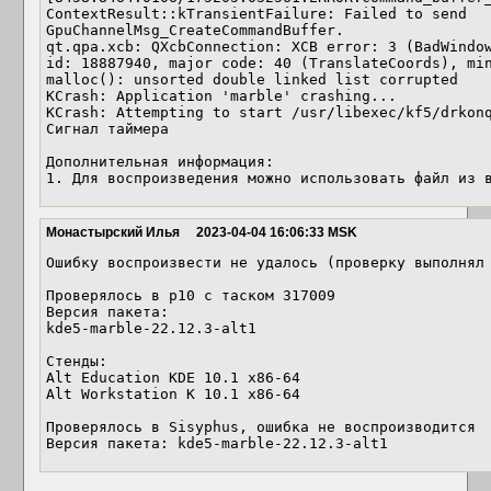
ContextResult::kTransientFailure: Failed to send 
GpuChannelMsg_CreateCommandBuffer.

qt.qpa.xcb: QXcbConnection: XCB error: 3 (BadWindow
id: 18887940, major code: 40 (TranslateCoords), min
malloc(): unsorted double linked list corrupted

KCrash: Application 'marble' crashing...

KCrash: Attempting to start /usr/libexec/kf5/drkonq
Сигнал таймера

Дополнительная информация:

1. Для воспроизведения можно использовать файл из 
Монастырский Илья
2023-04-04 16:06:33 MSK
Ошибку воспроизвести не удалось (проверку выполнял 
Проверялось в p10 с таском 317009

Версия пакета: 

kde5-marble-22.12.3-alt1

Стенды: 

Alt Education KDE 10.1 x86-64

Alt Workstation K 10.1 x86-64

Проверялось в Sisyphus, ошибка не воспроизводится

Версия пакета: kde5-marble-22.12.3-alt1