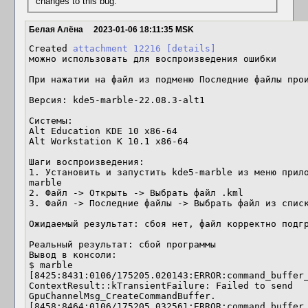
changes to this bug.
Белая Алёна
2023-01-06 18:11:35 MSK
Created 
attachment 12216
[details]
можно использовать для воспроизведения ошибки

При нажатии на файл из подменю Последние файлы прои
Версия: kde5-marble-22.08.3-alt1

Системы:

Alt Education KDE 10 x86-64

Alt Workstation K 10.1 x86-64

Шаги воспроизведения:

1. Установить и запустить kde5-marble из меню прило
marble

2. Файл -> Открыть -> Выбрать файл .kml

3. Файл -> Последние файлы -> Выбрать файл из списк
Ожидаемый результат: сбоя нет, файл корректно подгр
Реальный результат: сбой программы

Вывод в консоли:

$ marble

[8425:8431:0106/175205.020143:ERROR:command_buffer_
ContextResult::kTransientFailure: Failed to send 
GpuChannelMsg_CreateCommandBuffer.

[8458:8464:0106/175205.032561:ERROR:command_buffer_