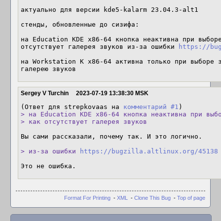
актуально для версии kde5-kalarm 23.04.3-alt1 

стенды, обновленные до сизифа:

на Education KDE x86-64 кнопка неактивна при выборе
отсутствует галерея звуков из-за ошибки 
https://bu
на Workstation K x86-64 активна только при выборе з
галерею звуков
Sergey V Turchin
2023-07-19 13:38:30 MSK
(Ответ для strepkovaas на 
комментарий #1
> на Education KDE x86-64 кнопка неактивна при выбо
> как отсутствует галерея звуков
Вы сами рассказали, почему так. И это логично.

> из-за ошибки 
https://bugzilla.altlinux.org/45138
Это не ошибка.
Format For Printing
-
XML
-
Clone This Bug
-
Top of page