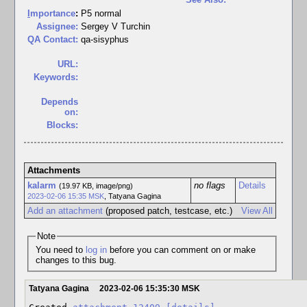
I
mportance
:
P5 normal
Assignee:
Sergey V Turchin
QA Contact:
qa-sisyphus
URL:
Keywords:
Depends
on:
Blocks:
Attachments
kalarm
no flags
Details
(19.97 KB, image/png)
2023-02-06 15:35 MSK
,
Tatyana Gagina
Add an attachment
(proposed patch, testcase, etc.)
View All
Note
You need to
log in
before you can comment on or make
changes to this bug.
Tatyana Gagina
2023-02-06 15:35:30 MSK