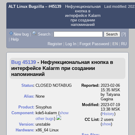
ALT Linux Bugzilla
– #45139
Нефункциональная
Last modified: 20
кнопка в
интерфейсе Kalarm
при создании
напоминаний
New bug
|
Search
|
[?]
|
Help
Register
|
Log In
|
Forgot Password
|
EN
|
RU
Bug 45139
-
Нефункциональная кнопка в
интерфейсе Kalarm при создании
напоминаний
Status
:
CLOSED NOTABUG
Reported:
2023-02-06
15:35 MSK
by
Tatyana
Alias:
None
Gagina
Modified:
2023-07-19
Product:
Sisyphus
13:38 MSK
Component:
kde5-kalarm (
show
(
History
)
other bugs
)
CC List:
2 users
(
show
)
Version:
unstable
Hardware:
x86_64 Linux
See Also: