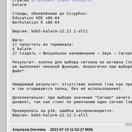
Created 
attachment 12409
[details]
kalarm

Стенды, обновлённые до Sisyphus:

Education KDE x86-64

Workstation K x86-64

Версия: kde5-kalarm-22.12.1-alt1

Шаги: 

1) Запустить из терминала: 

$ kalarm

2) Создать ⇢ Визуальное напоминание ⇢ Звук ⇢ Сигнал
Результат: кнопка для выбора сигнала не активна (см.
не выполняет никакой функции. Аналогично при выборе
файл".

Ожидаемый результат: отсутствие кнопки (так как при
и так открывается папка, без её использования). 

Дополнительно: при выборе значения "Сигнал" ничего 
должно), так как стоит по умолчанию один сигнал (зв
Проверялось на p10, ошибка воспроизводится.

Версия: kde5-kalarm-22.12.1-alt1
Anastasia Doronina
2023-07-19 11:52:27 MSK