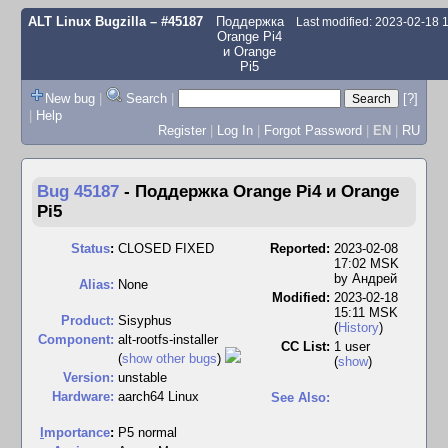
ALT Linux Bugzilla
– #45187
Поддержка
Last modified: 2023-02-18
Orange Pi4
и Orange
Pi5
New bug
|
Search
|
[?]
|
Help
Register
|
Log In
|
Forgot Password
|
EN
|
RU
Bug 45187
-
Поддержка Orange Pi4 и Orange
Pi5
Status
:
CLOSED FIXED
Reported:
2023-02-08
17:02 MSK
by
Андрей
Alias:
None
Modified:
2023-02-18
15:11 MSK
Product:
Sisyphus
(
History
)
Component:
alt-rootfs-installer
CC List:
1 user
(
show other bugs
)
(
show
)
Version:
unstable
Hardware:
aarch64 Linux
See Also:
I
mportance
:
P5 normal