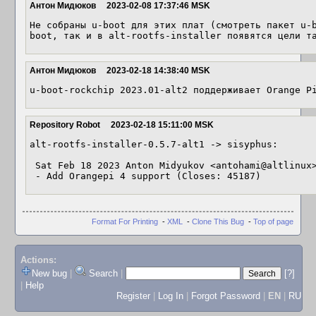
Антон Мидюков
2023-02-08 17:37:46 MSK
Не собраны u-boot для этих плат (смотреть пакет u-
boot, так и в alt-rootfs-installer появятся цели т
Антон Мидюков
2023-02-18 14:38:40 MSK
u-boot-rockchip 2023.01-alt2 поддерживает Orange P
Repository Robot
2023-02-18 15:11:00 MSK
alt-rootfs-installer-0.5.7-alt1 -> sisyphus:

 Sat Feb 18 2023 Anton Midyukov <antohami@altlinux> 0.5.7-alt1

 - Add Orangepi 4 support (Closes: 45187)
Format For Printing
-
XML
-
Clone This Bug
-
Top of page
Actions:
New bug
|
Search
|
[?]
|
Help
Register
|
Log In
|
Forgot Password
|
EN
|
RU