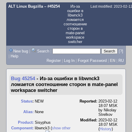
ALT Linux Bugzilla
– #45254
Из-за
Last modified: 2023-02-1
ошибки в
libwnck3
ломается
соотношение
сторон в
mate-panel
workspace
switcher
New bug
|
Search
|
[?]
|
Help
Register
|
Log In
|
Forgot Password
|
EN
|
RU
Bug 45254
-
Из-за ошибки в libwnck3
ломается соотношение сторон в mate-panel
workspace switcher
Status
:
NEW
Reported:
2023-02-12
18:07 MSK
by
Nikolay
Alias:
None
Strelkov
Modified:
2023-02-12
Product:
Sisyphus
18:07 MSK
Component:
libwnck3 (
show other
(
History
)