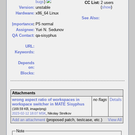
bugs
)
CC List:
2 users
(
show
)
Version:
unstable
Hardware:
x86_64 Linux
See Also:
I
mportance
:
P5 normal
Assignee:
Yuri N. Sedunov
QA Contact:
qa-sisyphus
URL:
Keywords:
Depends
on:
Blocks:
Attachments
wrong aspect ratio of workspaces in
no flags
Details
workspace switcher in MATE Sisyphus
(169.59 KB, image/png)
2023-02-12 18:07 MSK
,
Nikolay Strelkov
Add an attachment
(proposed patch, testcase, etc.)
View All
Note