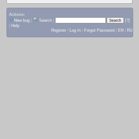
Actions:
New bug
|
Search
|
[?]
|
Help
Register
|
Log In
|
Forgot Password
|
EN
|
RU