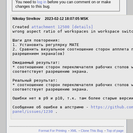
You need to
log in
before you can comment on or make
changes to this bug.
Nikolay Strelkov
2023-02-12 18:07:05 MSK
Created 
attachment 12500
[details]
wrong aspect ratio of workspaces in workspace switc
Шаги для повторения:

1. Установить регулярку MATE

2. Сравнить визуальное соотношение сторон апплета п
разрешением экрана(ов)

Ожидаемый результат:

* соотношение сторон переключателя рабочих столов w
соответствует разрешению экрана.

Реальный результат:

* соотношение сторон переключателя рабочих столов w
соответствует разрешению экрана.

Ошибки нет в p9 и p10, т.к. там более старые версии
Сообщение об ошибке в апстриме - 
https://github.co
panel/issues/1230
 .
Format For Printing
-
XML
-
Clone This Bug
-
Top of page