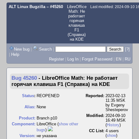
ALT Linux Bugzilla
– #45260
LibreOffice
Last modified: 2024-09-10 
Math: Не
работает
горячая
клавиша
F1
(Справка)
на KDE
New bug
|
Search
|
[?]
|
Help
Register
|
Log In
|
Forgot Password
|
EN
|
RU
Bug 45260
-
LibreOffice Math: Не работает
горячая клавиша F1 (Справка) на KDE
Status
:
REOPENED
Reported:
2023-02-13
11:35 MSK
by
Evgeny
Alias:
None
Shesteperov
Modified:
2024-09-10
Product:
Branch p10
16:49 MSK
Component:
LibreOffice (
show other
(
History
)
bugs
)
CC List:
4 users
(
show
)
Version:
не указана