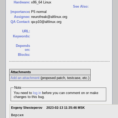
Hardware:
x86_64 Linux
See Also:
I
mportance
:
P5 normal
Assignee:
neurofreak@altlinux.org
QA Contact:
qa-p10@altlinux.org
URL:
Keywords:
Depends
on:
Blocks:
Attachments
Add an attachment
(proposed patch, testcase, etc.)
Note
You need to
log in
before you can comment on or make
changes to this bug.
Evgeny Shesteperov
2023-02-13 11:35:46 MSK
Версия
