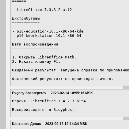
======

- LibreOffice-7.3.3.2-alt2

Дистрибутивы

============

- p10-education-10.1-x86-64-kde

- p10-kworkstation-10.1-x86-64

Шаги воспроизведения

====================

1. Открыть LibreOffice Math.

2. Нажать клавишу F1.

Ожидаемый результат: запущена справка по приложению
Фактический результат: не происходит ничего.
Evgeny Shesteperov
2023-02-14 10:55:16 MSK
Версия: LibreOffice-7.4.2.3-alt4

Воспроизводится в Sisyphus.
Шевченко Денис
2023-09-18 12:14:34 MSK