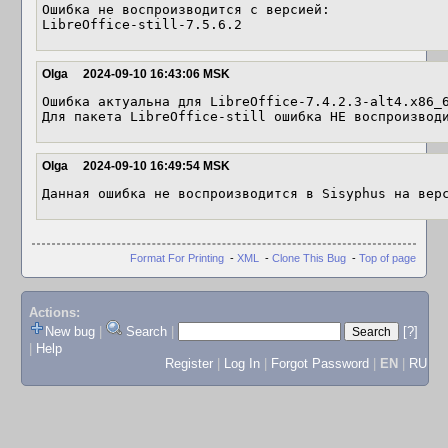
Ошибка не воспроизводится с версией:

LibreOffice-still-7.5.6.2
Olga
2024-09-10 16:43:06 MSK
Ошибка актуальна для LibreOffice-7.4.2.3-alt4.x86_6
Для пакета LibreOffice-still ошибка НЕ воспроизвод
Olga
2024-09-10 16:49:54 MSK
Данная ошибка не воспроизводится в Sisyphus на вер
Format For Printing
-
XML
-
Clone This Bug
-
Top of page
Actions:
New bug
|
Search
|
[?]
|
Help
Register
|
Log In
|
Forgot Password
|
EN
|
RU