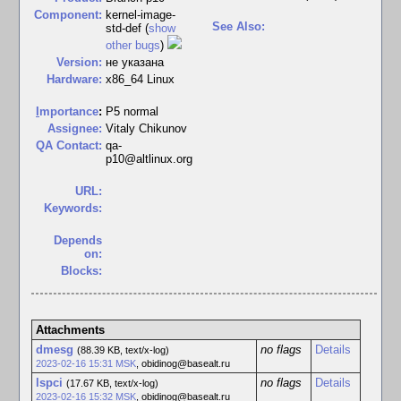
Component:
kernel-image-
See Also:
std-def (
show
other bugs
)
Version:
не указана
Hardware:
x86_64 Linux
I
mportance
:
P5 normal
Assignee:
Vitaly Chikunov
QA Contact:
qa-
p10@altlinux.org
URL:
Keywords:
Depends
on:
Blocks:
Attachments
dmesg
no flags
Details
(88.39 KB, text/x-log)
2023-02-16 15:31 MSK
,
obidinog@basealt.ru
lspci
no flags
Details
(17.67 KB, text/x-log)
2023-02-16 15:32 MSK
,
obidinog@basealt.ru