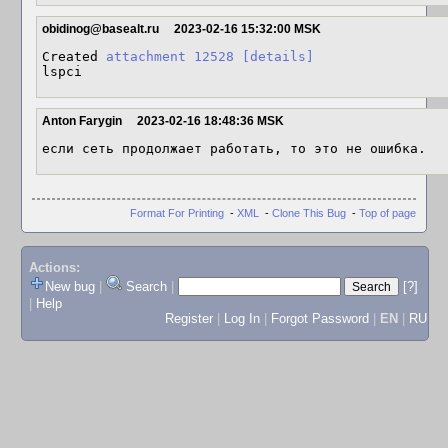
obidinog@basealt.ru
2023-02-16 15:32:00 MSK
Created 
attachment 12528
[details]
lspci
Anton Farygin
2023-02-16 18:48:36 MSK
если сеть продолжает работать, то это не ошибка.
Format For Printing
-
XML
-
Clone This Bug
-
Top of page
Actions:
New bug
|
Search
|
[?]
|
Help
Register
|
Log In
|
Forgot Password
|
EN
|
RU