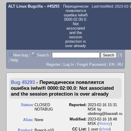
ALT Linux Bugzilla
– #45293
Периодически
Last modified: 2023-02
появляется
ошибка iwlwifi
0000:02:00.0:
Not
associated
and the
session
protection is
over already
New bug
|
Search
|
[?]
|
Help
Register
|
Log In
|
Forgot Password
|
EN
|
RU
Bug 45293
-
Периодически появляется
ошибка iwlwifi 0000:02:00.0: Not associated
and the session protection is over already
Status
:
CLOSED
Reported:
2023-02-16 15:31
NOTABUG
MSK by
obidinog@basealt.ru
Modified:
2023-02-16 18:48
Alias:
None
MSK (
History
)
CC List:
1 user
(
show
)
Product:
Branch p10