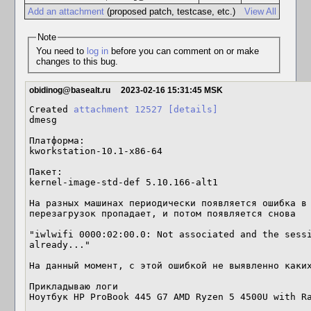
Add an attachment
(proposed patch, testcase, etc.)
View All
Note
You need to
log in
before you can comment on or make
changes to this bug.
obidinog@basealt.ru
2023-02-16 15:31:45 MSK
Created 
attachment 12527
[details]
dmesg

Платформа:

kworkstation-10.1-x86-64

Пакет:

kernel-image-std-def 5.10.166-alt1

На разных машинах периодически появляется ошибка в 
перезагрузок пропадает, и потом появляется снова

"iwlwifi 0000:02:00.0: Not associated and the sessi
already..."

На данный момент, с этой ошибкой не выявленно каких
Прикладываю логи

Ноутбук HP ProBook 445 G7 AMD Ryzen 5 4500U with R