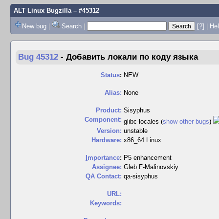
ALT Linux Bugzilla
– #45312
New bug
|
Search
|
[?]
|
Hel
Bug 45312
-
Добавить локали по коду языка
Status
:
NEW
Alias:
None
Product:
Sisyphus
Component:
glibc-locales (
show other bugs
)
Version:
unstable
Hardware:
x86_64 Linux
I
mportance
:
P5 enhancement
Assignee:
Gleb F-Malinovskiy
QA Contact:
qa-sisyphus
URL:
Keywords: