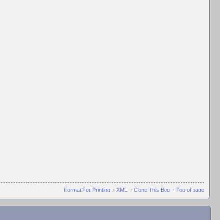
Format For Printing
-
XML
-
Clone This Bug
-
Top of page