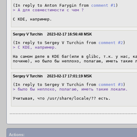
(In reply to Anton Farygin from 
comment #1
> А для совместимости с чем ?
С KDE, например.
Sergey V Turchin
2023-02-17 16:56:48 MSK
(In reply to Sergey V Turchin from 
comment #2
> С KDE, например.
На самом деле в KDE баг(или в glibc, т.к. у нас, ка
починю), но было бы неплохо, полагаю, иметь такие 
Sergey V Turchin
2023-02-17 17:01:19 MSK
(In reply to Sergey V Turchin from 
comment #3
> было бы неплохо, полагаю, иметь такие локали.
Учитывая, что /usr/share/locale/?? есть.
Actions: