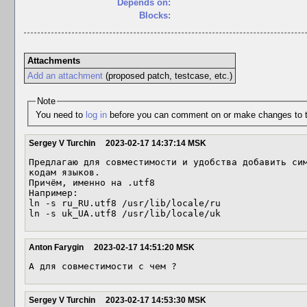
Depends on:
Blocks:
Attachments
Add an attachment
(proposed patch, testcase, etc.)
Note
You need to
log in
before you can comment on or make changes to t
Sergey V Turchin
2023-02-17 14:37:14 MSK
Предлагаю для совместимости и удобства добавить сим
кодам языков.

Причём, именно на .utf8

Например:

ln -s ru_RU.utf8 /usr/lib/locale/ru

ln -s uk_UA.utf8 /usr/lib/locale/uk
Anton Farygin
2023-02-17 14:51:20 MSK
А для совместимости с чем ?
Sergey V Turchin
2023-02-17 14:53:30 MSK