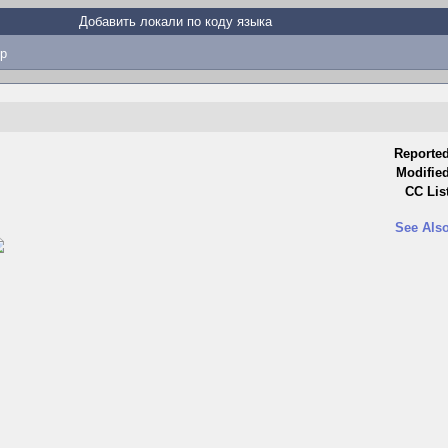
Добавить локали по коду языка
p
Reported
Modified
CC List
See Also