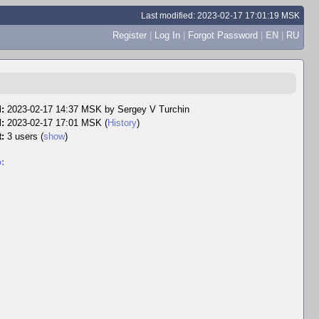
Last modified: 2023-02-17 17:01:19 MSK
Register
|
Log In
|
Forgot Password
|
EN
|
RU
:
2023-02-17 14:37 MSK by
Sergey V Turchin
:
2023-02-17 17:01 MSK (
History
)
:
3 users
(
show
)
: