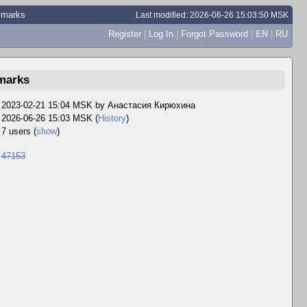
okmarks
Last modified: 2026-06-26 15:03:50 MSK
Register
|
Log In
|
Forgot Password
|
EN
|
RU
kmarks
2023-02-21 15:04 MSK by
Анастасия Кирюхина
2026-06-26 15:03 MSK (
History
)
7 users
(
show
)
47153