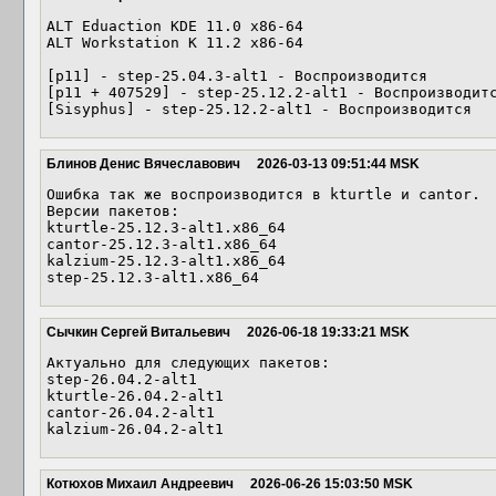
ALT Eduaction KDE 11.0 x86-64

ALT Workstation K 11.2 x86-64

[p11] - step-25.04.3-alt1 - Воспроизводится

[p11 + 407529] - step-25.12.2-alt1 - Воспроизводитс
[Sisyphus] - step-25.12.2-alt1 - Воспроизводится
Блинов Денис Вячеславович
2026-03-13 09:51:44 MSK
Ошибка так же воспроизводится в kturtle и cantor.

Версии пакетов:

kturtle-25.12.3-alt1.x86_64

cantor-25.12.3-alt1.x86_64

kalzium-25.12.3-alt1.x86_64

step-25.12.3-alt1.x86_64
Сычкин Сергей Витальевич
2026-06-18 19:33:21 MSK
Актуально для следующих пакетов:

step-26.04.2-alt1

kturtle-26.04.2-alt1

cantor-26.04.2-alt1

kalzium-26.04.2-alt1
Котюхов Михаил Андреевич
2026-06-26 15:03:50 MSK