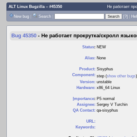
ALT Linux Bugzilla
– #45350
Не работает про
New bug
|
Search
|
[?]
|
Hel
Bug 45350
-
Не работает прокрутка/скролл языков 
Status
:
NEW
Alias:
None
Product:
Sisyphus
Component:
step (
show other bugs
Version:
unstable
Hardware:
x86_64 Linux
I
mportance
:
P5 normal
Assignee:
Sergey V Turchin
QA Contact:
qa-sisyphus
URL:
Keywords: