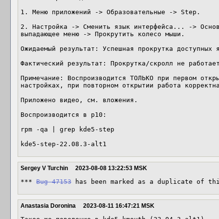
1. Меню приложений -> Образовательные -> Step.

2. Настройка -> Сменить язык интерфейса... -> Основ
выпадающее меню -> Прокрутить колесо мыши.

Ожидаемый результат: Успешная прокрутка доступных я
Фактический результат: Прокрутка/скролл не работает
Примечание: Воспроизводится ТОЛЬКО при первом откры
настройках, при повторном открытии работа корректна
Приложено видео, см. вложения.

Воспроизводится в р10:

rpm -qa | grep kde5-step

kde5-step-22.08.3-alt1
Sergey V Turchin
2023-08-08 13:22:53 MSK
*** 
Bug 47153
 has been marked as a duplicate of th
Anastasia Doronina
2023-08-11 16:47:21 MSK