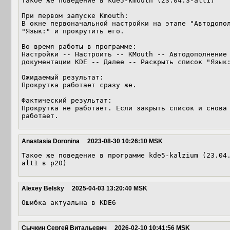
Такое же поведение в kde5-kmouth (23.04.3-alt1)

При первом запуске Kmouth:

В окне первоначальной настройки на этапе "Автодопол
"Язык:" и прокрутить его.

Во время работы в программе:

Настройки -- Настроить -- KMouth -- Автодополнение 
документации KDE -- Далее -- Раскрыть список "Язык:
Ожидаемый результат:

Прокрутка работает сразу же.

Фактический результат:

Прокрутка не работает. Если закрыть список и снова 
работает.
Anastasia Doronina
2023-08-30 10:26:10 MSK
Такое же поведение в программе kde5-kalzium (23.04
alt1 в p20)
Alexey Belsky
2025-04-03 13:20:40 MSK
Ошибка актуальна в KDE6
Сычкин Сергей Витальевич
2026-02-10 10:41:56 MSK