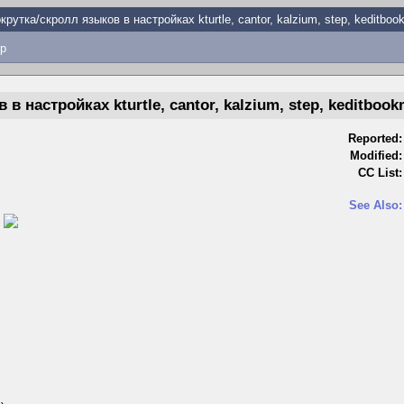
крутка/скролл языков в настройках kturtle, cantor, kalzium, step, keditbo
p
в настройках kturtle, cantor, kalzium, step, keditboo
Reported:
Modified:
CC List:
See Also:
)