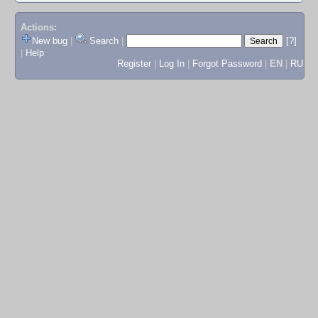
Actions:
New bug
|
Search
|
[?]
|
Help
Register
|
Log In
|
Forgot Password
|
EN
|
RU