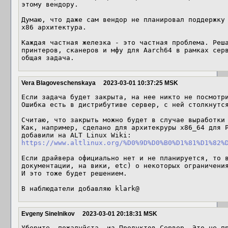
этому вендору.

Думаю, что даже сам вендор не планировал поддержку 
x86 архитектура.

Каждая частная железка - это частная проблема. Реша
принтеров, сканеров и мфу для Aarch64 в рамках серв
общая задача.
Vera Blagoveschenskaya
2023-03-01 10:37:25 MSK
Если задача будет закрыта, на нее никто не посмотри
Ошибка есть в дистрибутиве сервер, с ней столкнутся
Считаю, что закрыть можно будет в случае выработки 
Как, например, сделано для архитекруры x86_64 для P
добавили на ALT Linux Wiki: 
https://www.altlinux.org/%D0%9D%D0%B0%D1%81%D1%82%
Если драйвера официально нет и не планируется, то в
документации, на вики, etc) о некоторых ограничения
И это тоже будет решением.

В наблюдатели добавляю klark@
Evgeny Sinelnikov
2023-03-01 20:18:31 MSK
Уберите, пожалуйста, из Продуктов Сервер. Это не пр