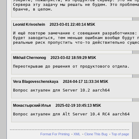
Сервера эту задачу мы решать не будем. Это проблема
бранче, в целом.
Leonid Krivoshein
2023-03-01 22:40:14 MSK
И ещё повторю замечание с совещания разработчиков: 
будет заводиться, тем меньше ошибкам вообще будут п
реальные риск пропустить что-то действительно суще
Mikhail Chernonog
2023-03-02 18:59:29 MSK
Переоткрываю до решения от продуктового отдела.
Vera Blagoveschenskaya
2024-04-17 11:33:34 MSK
Вопрос актуален для Server 10.2 aarch64
Монастырский Илья
2025-02-19 10:45:13 MSK
Вопрос актуален для Alt Server 10.4 RC4 aarch64
Format For Printing
-
XML
-
Clone This Bug
-
Top of page