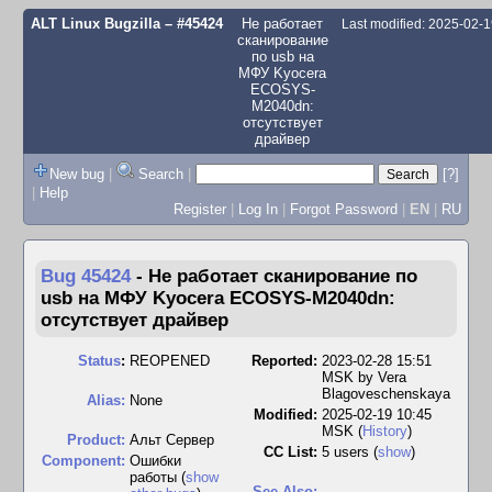
ALT Linux Bugzilla
– #45424
Не работает
Last modified: 2025-02-
сканирование
по usb на
МФУ Kyocera
ECOSYS-
M2040dn:
отсутствует
драйвер
New bug
|
Search
|
[?]
|
Help
Register
|
Log In
|
Forgot Password
|
EN
|
RU
Bug 45424
-
Не работает сканирование по
usb на МФУ Kyocera ECOSYS-M2040dn:
отсутствует драйвер
Status
:
REOPENED
Reported:
2023-02-28 15:51
MSK by
Vera
Blagoveschenskaya
Alias:
None
Modified:
2025-02-19 10:45
MSK (
History
)
Product:
Альт Сервер
CC List:
5 users
(
show
)
Component:
Ошибки
работы (
show
See Also: