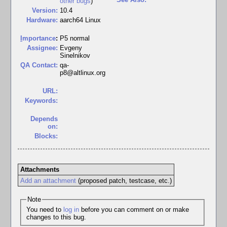
other bugs
)
Version:
10.4
Hardware:
aarch64 Linux
I
mportance
:
P5 normal
Assignee:
Evgeny
Sinelnikov
QA Contact:
qa-
p8@altlinux.org
URL:
Keywords:
Depends
on:
Blocks:
Attachments
Add an attachment
(proposed patch, testcase, etc.)
Note
You need to
log in
before you can comment on or make
changes to this bug.