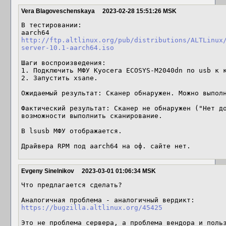
Vera Blagoveschenskaya
2023-02-28 15:51:26 MSK
В тестировании:

http://ftp.altlinux.org/pub/distributions/ALTLinux
server-10.1-aarch64.iso
Шаги воспроизведения:

1. Подключить МФУ Kyocera ECOSYS-M2040dn по usb к к
2. Запустить xsane.

Ожидаемый результат: Сканер обнаружен. Можно выполн
Фактический результат: Сканер не обнаружен ("Нет до
возможности выполнить сканирование.

В lsusb МФУ отображается.

Драйвера RPM под aarch64 на оф. сайте нет.
Evgeny Sinelnikov
2023-03-01 01:06:34 MSK
Что предлагается сделать?

https://bugzilla.altlinux.org/45425
Это не проблема сервера, а проблема вендора и польз