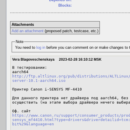
Blocks:
Attachments
Add an attachment
(proposed patch, testcase, etc.)
Note
You need to
log in
before you can comment on or make changes to t
Vera Blagoveschenskaya
2023-02-28 16:10:12 MSK
В тестировании:

http://ftp.altlinux.org/pub/distributions/ALTLinux
server-10.1-aarch64.iso
Принтер Canon i-SENSYS MF-4410

Для данного принтера нет драйвера под aarch64, без 
осуществить (на этапе выбора драйвера нечего выбира
Оф. сайт 
https://www.canon.ru/support/consumer_products/pro
sensys_mf4410.html?type=drivers&driverdetailid=tcm
bit%29&language=en