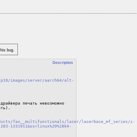
his bug.
Description
/p10/images/server/aarch64/alt-
драйвера печать невозможно 
ть).

ducts/fax__multifunctionals/laser/laserbase_mf_series/i-
:203-1331911&os=linux%20%2864-