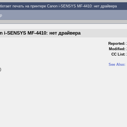
ботает печать на принтере Canon i-SENSYS MF-4410: нет драйвера
p
n i-SENSYS MF-4410: нет драйвера
Reported:
Modified:
CC List:
See Also:
)