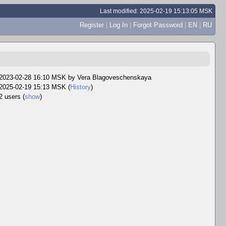
Last modified: 2025-02-19 15:13:05 MSK
Register
|
Log In
|
Forgot Password
|
EN
|
RU
2023-02-28 16:10 MSK by
Vera Blagoveschenskaya
2025-02-19 15:13 MSK (
History
)
2 users
(
show
)