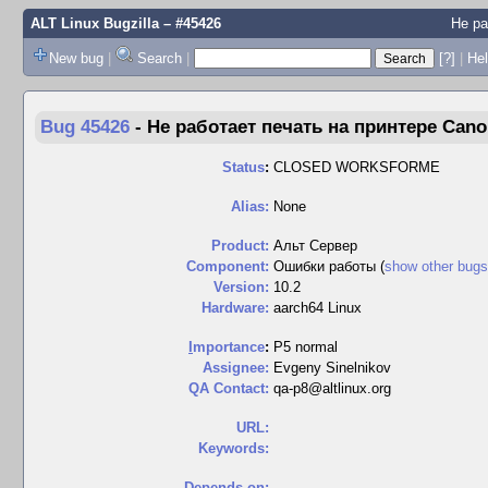
ALT Linux Bugzilla
– #45426
Не ра
New bug
|
Search
|
[?]
|
Hel
Bug 45426
-
Не работает печать на принтере Cano
Status
:
CLOSED WORKSFORME
Alias:
None
Product:
Альт Сервер
Component:
Ошибки работы (
show other bugs
Version:
10.2
Hardware:
aarch64 Linux
I
mportance
:
P5 normal
Assignee:
Evgeny Sinelnikov
QA Contact:
qa-p8@altlinux.org
URL:
Keywords:
Depends on: