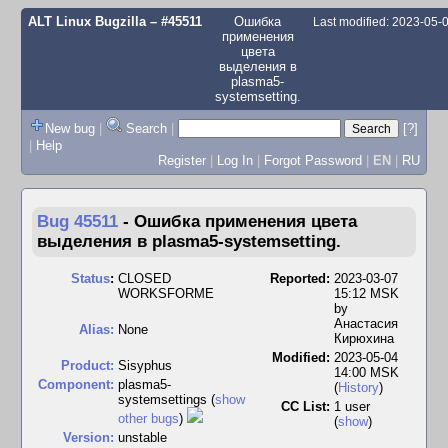
ALT Linux Bugzilla
– #45511
Ошибка
Last modified: 2023-05
применения
цвета
выделения в
plasma5-
systemsetting.
New bug
|
Search
|
[?]
|
Help
Register
|
Log In
|
Forgot Password
|
EN
|
RU
Bug 45511
-
Ошибка применения цвета
выделения в plasma5-systemsetting.
Status
:
CLOSED
Reported:
2023-03-07
WORKSFORME
15:12 MSK
by
Анастасия
Alias:
None
Кирюхина
Modified:
2023-05-04
Product:
Sisyphus
14:00 MSK
Component:
plasma5-
(
History
)
systemsettings (
show
CC List:
1 user
other bugs
)
(
show
)
Version:
unstable