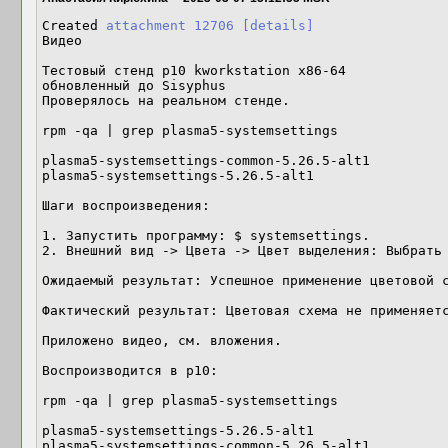
Created 
attachment 12706
[details]
Видео

Тестовый стенд p10 kworkstation x86-64

обновленный до Sisyphus

Проверялось на реальном стенде.

rpm -qa | grep plasma5-systemsettings

plasma5-systemsettings-common-5.26.5-alt1

plasma5-systemsettings-5.26.5-alt1

Шаги воспроизведения:

1. Запустить программу: $ systemsettings.

2. Внешний вид -> Цвета -> Цвет выделения: Выбрать 
Ожидаемый результат: Успешное применение цветовой с
Фактический результат: Цветовая схема не применяетс
Приложено видео, см. вложения.

Воспроизводится в р10:

rpm -qa | grep plasma5-systemsettings

plasma5-systemsettings-5.26.5-alt1

plasma5-systemsettings-common-5.26.5-alt1
