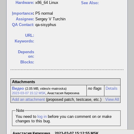
Hardware:
x86_64 Linux
See Also:
I
mportance
:
P5 normal
Assignee:
Sergey V Turchin
QA Contact:
qa-sisyphus
URL:
Keywords:
Depends
on:
Blocks:
Attachments
Видео
no flags
Details
(2.05 MB, video/x-matroska)
2023-03-07 15:12 MSK
,
Анастасия Кирюхина
Add an attachment
(proposed patch, testcase, etc.)
View All
Note
You need to
log in
before you can comment on or make
changes to this bug.
Анастасия Кирюхина
2023-03-07 15:12:55 MSK