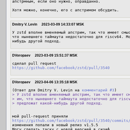
апстрмным, если оно нужно, оправданно.

Хотя можно, конечно, его с апстримом обсудить.
Dmitry V. Levin
2023-03-09 14:33:07 MSK
У zstd вполне вменяемый апстрим, так что имеет смыс
что нынешнего таймаута недостаточно для riscv64. М
нибудь другой подход.
DVoropaev
2023-03-09 15:51:37 MSK
https://github.com/facebook/zstd/pull/3540
DVoropaev
2023-04-06 13:35:18 MSK
(Ответ для Dmitry V. Levin на 
комментарий #3
> У zstd вполне вменяемый апстрим, так что имеет см
> им, что нынешнего таймаута недостаточно для riscv
> предложат какой-нибудь другой подход.
https://github.com/facebook/zstd/pull/3540/commits
изменения попали в новый релиз v1.5.5

Могу сделать таску с новой версией в сизиф