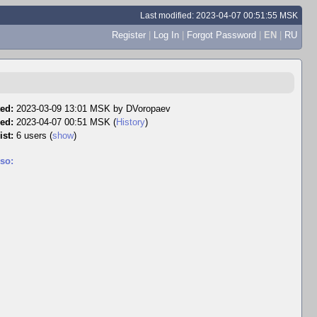
Last modified: 2023-04-07 00:51:55 MSK
Register
|
Log In
|
Forgot Password
|
EN
|
RU
ed:
2023-03-09 13:01 MSK by
DVoropaev
ed:
2023-04-07 00:51 MSK (
History
)
ist:
6 users
(
show
)
so: