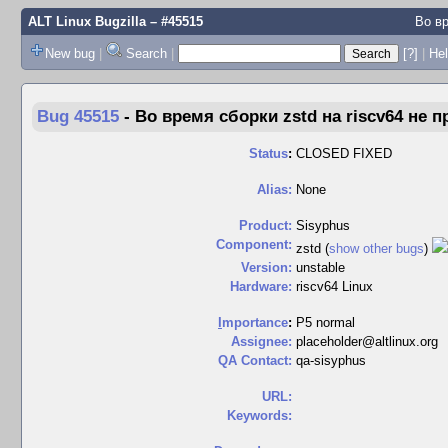
ALT Linux Bugzilla
– #45515
Во вр
New bug
|
Search
|
[?]
|
Hel
Bug 45515
-
Во время сборки zstd на riscv64 не 
Status
:
CLOSED FIXED
Alias:
None
Product:
Sisyphus
Component:
zstd (
show other bugs
)
Version:
unstable
Hardware:
riscv64 Linux
I
mportance
:
P5 normal
Assignee:
placeholder@altlinux.org
QA Contact:
qa-sisyphus
URL:
Keywords: