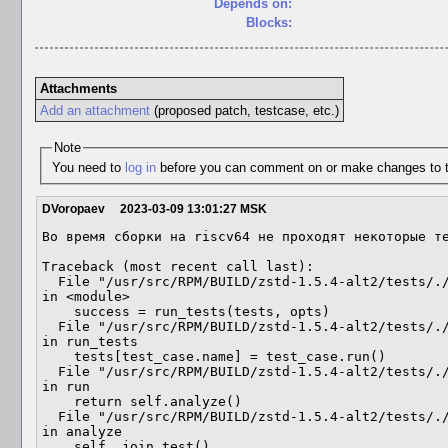
Depends on:
Blocks:
Attachments
Add an attachment
(proposed patch, testcase, etc.)
Note
You need to
log in
before you can comment on or make changes to t
DVoropaev
2023-03-09 13:01:27 MSK
Во время сборки на riscv64 не проходят некоторые те
Traceback (most recent call last):

  File "/usr/src/RPM/BUILD/zstd-1.5.4-alt2/tests/./cli-tests/run.py", line 734, 
in <module>

    success = run_tests(tests, opts)

  File "/usr/src/RPM/BUILD/zstd-1.5.4-alt2/tests/./cli-tests/run.py", line 601, 
in run_tests

    tests[test_case.name] = test_case.run()

  File "/usr/src/RPM/BUILD/zstd-1.5.4-alt2/tests/./cli-tests/run.py", line 285, 
in run

    return self.analyze()

  File "/usr/src/RPM/BUILD/zstd-1.5.4-alt2/tests/./cli-tests/run.py", line 275, 
in analyze

    self._join_test()
