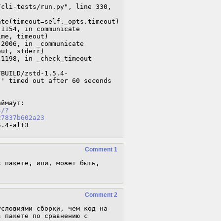
/BUILD/zstd-1.5.4-
' timed out after 60 seconds

Прошу принять следующие изменение, увеличивающие таймаут: 
s/?
27837b602a23
5.4-alt3
Comment 1
 пакете, или, может быть, 
Comment 2
словиями сборки, чем код на 
 пакете по сравнению с 