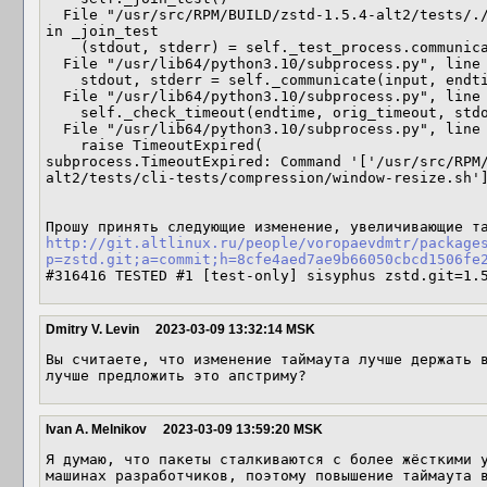
  File "/usr/src/RPM/BUILD/zstd-1.5.4-alt2/tests/./cli-tests/run.py", line 330, 
in _join_test

    (stdout, stderr) = self._test_process.communicate(timeout=self._opts.timeout)

  File "/usr/lib64/python3.10/subprocess.py", line 1154, in communicate

    stdout, stderr = self._communicate(input, endtime, timeout)

  File "/usr/lib64/python3.10/subprocess.py", line 2006, in _communicate

    self._check_timeout(endtime, orig_timeout, stdout, stderr)

  File "/usr/lib64/python3.10/subprocess.py", line 1198, in _check_timeout

    raise TimeoutExpired(

subprocess.TimeoutExpired: Command '['/usr/src/RPM
alt2/tests/cli-tests/compression/window-resize.sh']
http://git.altlinux.ru/people/voropaevdmtr/package
p=zstd.git;a=commit;h=8cfe4aed7ae9b66050cbcd1506fe
#316416 TESTED #1 [test-only] sisyphus zstd.git=1.
Dmitry V. Levin
2023-03-09 13:32:14 MSK
Вы считаете, что изменение таймаута лучше держать в
лучше предложить это апстриму?
Ivan A. Melnikov
2023-03-09 13:59:20 MSK
Я думаю, что пакеты сталкиваются с более жёсткими у
машинах разработчиков, поэтому повышение таймаута в