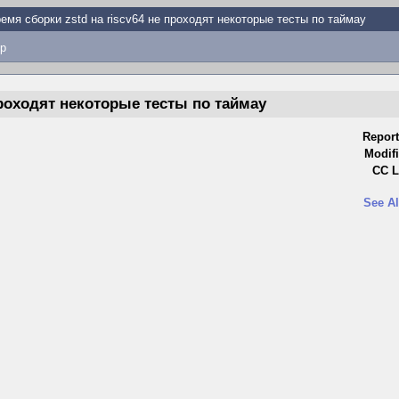
емя сборки zstd на riscv64 не проходят некоторые тесты по таймау
p
проходят некоторые тесты по таймау
Report
Modifi
CC L
See Al