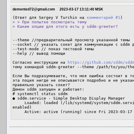
demented72@gmail.com
2023-03-17 13:11:40 MSK
(Ответ для Sergey V Turchin на 
комментарий #1
> > При попытке посмотреть тему

> Какие опции для этого есть у sddm-greeter?
--theme //предварительный просмотр указанной темы

--socket // указать сокет для коммуникации с sddm д
--test-mode // показ тестовой темы

--help // вывод помощи

Согласно инструкции на 
https://github.com/sddm/sdd
тему командой sddm-greeter --theme /path/to/you/the
Если Вы подразумеваете, что моя ошибка состоит в то
эта поция нигде не описывается подробно и не указан
правильно указать сокет?

Демон sddm запущен и работает:

# systemctl status sddm

● sddm.service - Simple Desktop Display Manager

     Loaded: loaded (/lib/systemd/system/sddm.service; enabled; vendor preset: 
enabled)

     Active: active (running) since Fri 2023-03-1