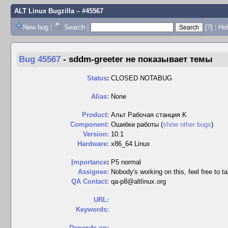
ALT Linux Bugzilla
– #45567
New bug
|
Search
|
[?]
|
Hel
Bug 45567
-
sddm-greeter не показывает темы
Status
:
CLOSED NOTABUG
Alias:
None
Product:
Альт Рабочая станция K
Component:
Ошибки работы (
show other bugs
)
Version:
10.1
Hardware:
x86_64 Linux
I
mportance
:
P5 normal
Assignee:
Nobody's working on this, feel free to ta
QA Contact:
qa-p8@altlinux.org
URL:
Keywords:
Depends on: