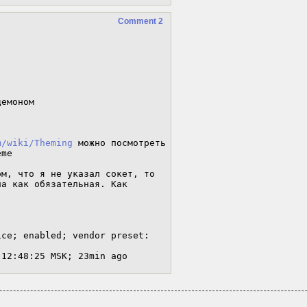
Comment 2
емоном

m/wiki/Theming
 можно посмотреть 
me

м, что я не указал сокет, то 
а как обязательная. Как 
7 12:48:25 MSK; 23min ago