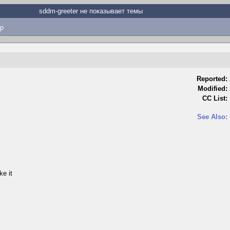
sddm-greeter не показывает темы
p
Reported:
Modified:
CC List:
See Also:
ke it