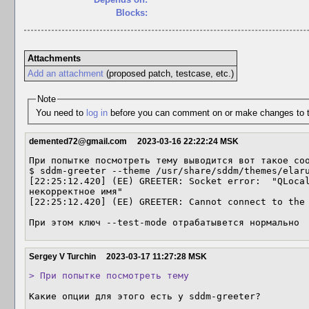
Blocks:
Attachments
Add an attachment
(proposed patch, testcase, etc.)
Note
You need to
log in
before you can comment on or make changes to t
demented72@gmail.com
2023-03-16 22:22:24 MSK
При попытке посмотреть тему выводится вот такое соо
$ sddm-greeter --theme /usr/share/sddm/themes/elaru
[22:25:12.420] (EE) GREETER: Socket error:  "QLocal
некорректное имя"

[22:25:12.420] (EE) GREETER: Cannot connect to the 
При этом ключ --test-mode отрабатывется нормально
Sergey V Turchin
2023-03-17 11:27:28 MSK
> При попытке посмотреть тему
Какие опции для этого есть у sddm-greeter?