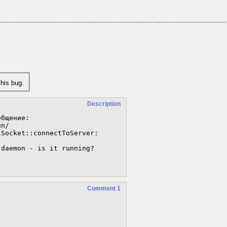
his bug.
Description
бщение:

n/

Socket::connectToServer: 
daemon - is it running?

Comment 1