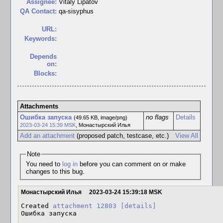
Assignee:
Vitaly Lipatov
QA Contact:
qa-sisyphus
URL:
Keywords:
Depends
on:
Blocks:
Attachments
Ошибка запуска
no flags
Details
(49.65 KB, image/png)
2023-03-24 15:39 MSK
,
Монастырский Илья
Add an attachment
(proposed patch, testcase, etc.)
View All
Note
You need to
log in
before you can comment on or make
changes to this bug.
Монастырский Илья
2023-03-24 15:39:18 MSK
Created 
attachment 12803
[details]
Ошибка запуска
