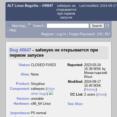
ALT Linux Bugzilla
– #45647
safeeyes не
Last modified: 2024-09-1
открывается
при первом
запуске
New bug
|
Search
|
[?]
|
Help
Register
|
Log In
|
Forgot Password
|
EN
|
RU
Bug 45647
-
safeeyes не открывается при
первом запуске
Status
:
CLOSED FIXED
Reported:
2023-03-24
15:39 MSK by
Монастырский
Alias:
None
Илья
Modified:
2024-09-17
Product:
Sisyphus
15:40 MSK
Component:
safeeyes (
show
(
History
)
other bugs
)
CC List:
2 users
(
show
)
Version:
unstable
Hardware:
x86_64 Linux
See Also:
I
mportance
:
P5 normal