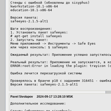
Стенды с ошибкой (обновлены до sisyphus)

kworkstation-10.1-x86-64

education-10.1-x86-64

Версия пакета: 

safeeyes-2.1.5-alt1

Шаги воспроизведения: 

1. Установить пакет safeeyes:

# apt-get install safeeyes

2. Запустить пакет: 

Меню приложений -> Инструменты -> Safe Eyes

или через консоль: $ safeeyes

Ожидаемый результат: Приложение успешно запустилось
Реальный результат: Приложение не запускается, в ко
ERROR:root:Error in loading the plugin: trayicon (с
Ошибка лечится перезагрузкой системы

Проверялось в бранче p10 с заданием 316451 - ошибка
Версия пакета: safeeyes-2.1.5-alt1
Pavel Sivolapov
2024-09-17 13:28:10 MSK
Дополнительное исследование:

Стенды (обновлены до sisyphus):
