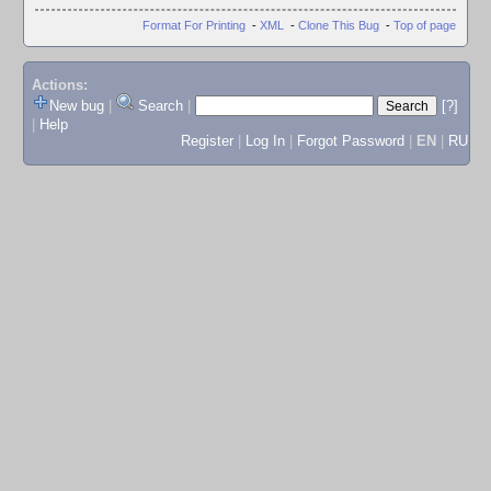
Format For Printing
-
XML
-
Clone This Bug
-
Top of page
Actions:
New bug
|
Search
|
[?]
|
Help
Register
|
Log In
|
Forgot Password
|
EN
|
RU