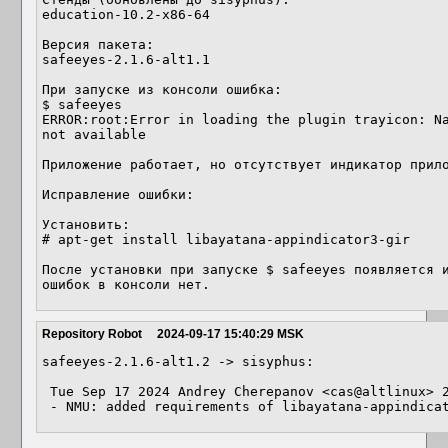
education-10.2-x86-64

Версия пакета:

safeeyes-2.1.6-alt1.1

При запуске из консоли ошибка:

$ safeeyes 

ERROR:root:Error in loading the plugin trayicon: Na
not available

Приложение работает, но отсутствует индикатор прило
Исправление ошибки:

Установить:

# apt-get install libayatana-appindicator3-gir

После установки при запуске $ safeeyes появляется и
ошибок в консоли нет.
Repository Robot
2024-09-17 15:40:29 MSK
safeeyes-2.1.6-alt1.2 -> sisyphus:

 Tue Sep 17 2024 Andrey Cherepanov <cas@altlinux> 2.1.6-alt1.2

 - NMU: added requirements of libayatana-appindica