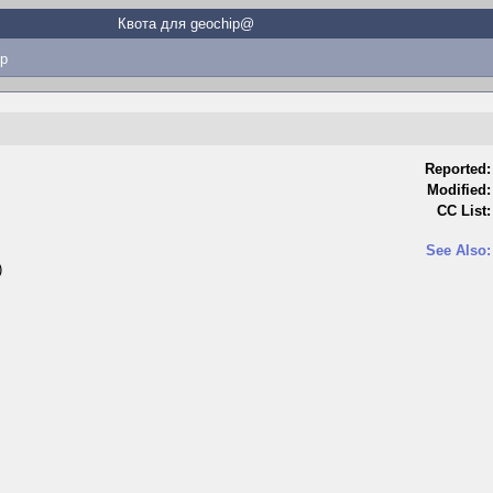
Квота для geochip@
p
Reported:
Modified:
CC List:
See Also:
)