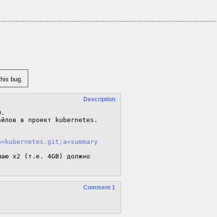
his bug.
Description
.

йлов в проект kubernetes.

p=kubernetes.git;a=summary
аю x2 (т.е. 4GB) должно 
Comment 1