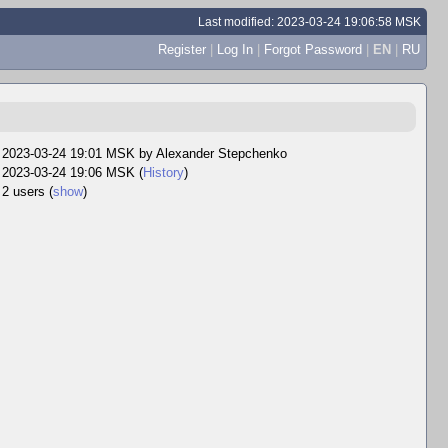
Last modified: 2023-03-24 19:06:58 MSK
Register
|
Log In
|
Forgot Password
|
EN
|
RU
2023-03-24 19:01 MSK by
Alexander Stepchenko
2023-03-24 19:06 MSK (
History
)
2 users
(
show
)