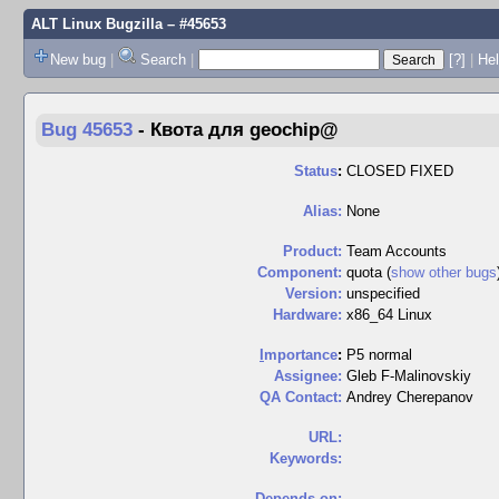
ALT Linux Bugzilla
– #45653
New bug
|
Search
|
[?]
|
Hel
Bug 45653
-
Квота для geochip@
Status
:
CLOSED FIXED
Alias:
None
Product:
Team Accounts
Component:
quota (
show other bugs
Version:
unspecified
Hardware:
x86_64 Linux
I
mportance
:
P5 normal
Assignee:
Gleb F-Malinovskiy
QA Contact:
Andrey Cherepanov
URL:
Keywords:
Depends on: