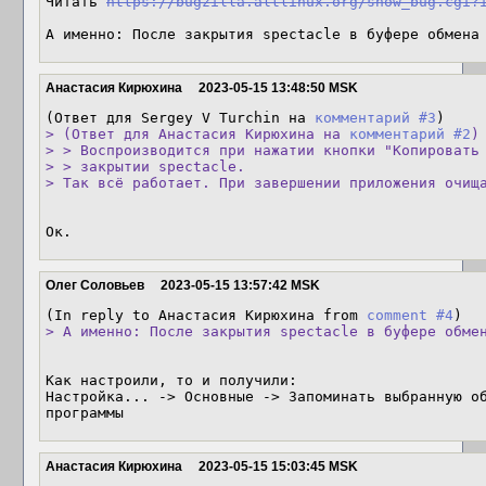
Читать 
https://bugzilla.altlinux.org/show_bug.cgi?
А именно: После закрытия spectacle в буфере обмена
Анастасия Кирюхина
2023-05-15 13:48:50 MSK
(Ответ для Sergey V Turchin на 
комментарий #3
> (Ответ для Анастасия Кирюхина на 
комментарий #2
)

> > Воспроизводится при нажатии кнопки "Копировать 
> > закрытии spectacle.

> Так всё работает. При завершении приложения очищ
Ок.
Олег Соловьев
2023-05-15 13:57:42 MSK
(In reply to Анастасия Кирюхина from 
comment #4
> А именно: После закрытия spectacle в буфере обме
Как настроили, то и получили:

Настройка... -> Основные -> Запоминать выбранную об
программы
Анастасия Кирюхина
2023-05-15 15:03:45 MSK