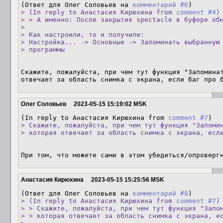
(Ответ для Олег Соловьев на 
комментарий #6
> (In reply to Анастасия Кирюхина from 
comment #4
)

> > А именно: После закрытия spectacle в буфере обм
> 

> Как настроили, то и получили:

> Настройка... -> Основные -> Запоминать выбранную 
> программы
Скажите, пожалуйста, при чем тут функция "Запоминат
отвечает за область снимка с экрана, если баг про 
Олег Соловьев
2023-05-15 15:19:02 MSK
(In reply to Анастасия Кирюхина from 
comment #7
> Скажите, пожалуйста, при чем тут функция "Запомин
> которая отвечает за область снимка с экрана, есл
При том, что можете сами в этом убедиться/опроверг
Анастасия Кирюхина
2023-05-15 15:25:56 MSK
(Ответ для Олег Соловьев на 
комментарий #8
> (In reply to Анастасия Кирюхина from 
comment #7
)

> > Скажите, пожалуйста, при чем тут функция "Запом
> > которая отвечает за область снимка с экрана, ес