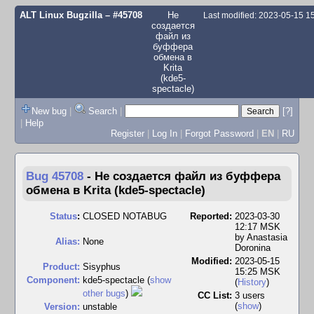
ALT Linux Bugzilla
– #45708
Не
Last modified: 2023-05-15 
создается
файл из
буффера
обмена в
Krita
(kde5-
spectacle)
New bug
|
Search
|
[?]
|
Help
Register
|
Log In
|
Forgot Password
|
EN
|
RU
Bug 45708
-
Не создается файл из буффера
обмена в Krita (kde5-spectacle)
Status
:
CLOSED NOTABUG
Reported:
2023-03-30
12:17 MSK
by
Anastasia
Alias:
None
Doronina
Modified:
2023-05-15
Product:
Sisyphus
15:25 MSK
Component:
kde5-spectacle (
show
(
History
)
other bugs
)
CC List:
3 users
(
show
)
Version:
unstable