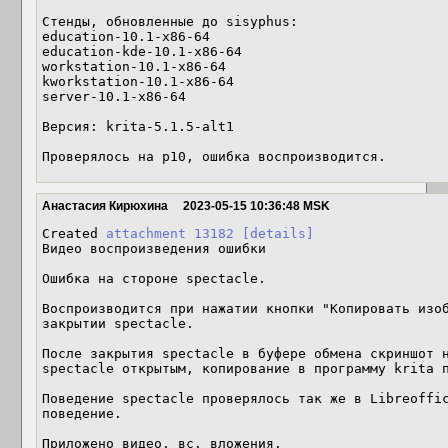
Стенды, обновленные до sisyphus:

education-10.1-x86-64

education-kde-10.1-x86-64

workstation-10.1-x86-64

kworkstation-10.1-x86-64

server-10.1-x86-64

Версия: krita-5.1.5-alt1

Проверялось на p10, ошибка воспроизводится.
Анастасия Кирюхина
2023-05-15 10:36:48 MSK
Created 
attachment 13182
[details]
Видео воспроизведения ошибки

Ошибка на стороне spectacle.

Воспроизводится при нажатии кнопки "Копировать изоб
закрытии spectacle.

После закрытия spectacle в буфере обмена скриншот н
spectacle открытым, копирование в программу krita п
Поведение spectacle проверялось так же в Libreoffic
поведение.

Приложено видео, вс. вложения.
