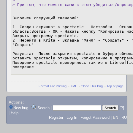
> 

> При том, что можете сами в этом убедиться/опрове
Выполнен следующий сценарий:

1. Создан скриншот в spectacle - Настройка - Основн
область:Всегда - ОК - Нажать кнопку "Копировать изо
Закрыть программу spectacle. 

2. Перейти в Krita - Вкладка "Файл" - "Создать" - "
"Создать".

Результат: После закрытия spectacle в буфере обмена
оставить spectacle открытым, копирование в программ
Поведение spectacle проверялось так же в Libreoffic
поведение.
Format For Printing
-
XML
-
Clone This Bug
-
Top of page
Actions:
New bug
|
Search
|
[?]
|
Help
Register
|
Log In
|
Forgot Password
|
EN
|
RU