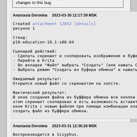
changes to this bug.
Anastasia Doronina
2023-03-30 12:17:39 MSK
Created 
attachment 12852
[details]
рисунок 1

Стенд:

p10-education-10.1-x86-64

Сценарий действий:

- Сделать скриншот и скопировать изображение в буфе
- Перейти в Krita

- Во вкладке "Файл" выбрать "Создать" (или нажать C
- Выбрать режим "Создать из буфера обмена" и нажать
Ожидаемый результат:

Открылся новый файл со скриншотом на холсте.

Фактический результат:

В окне создания файла из буффера обмена все кнопки 
этом скриншот скопирован и есть возможность вставит
окне Krita с новым файлом при помощи комбинации кла
создать файл из буффера обмена.
Anastasia Doronina
2023-03-31 12:36:26 MSK
Воспроизводится в Sisyphus.
