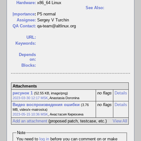
Hardware:
x86_64 Linux
See Also:
I
mportance
:
P5 normal
Assignee:
Sergey V Turchin
QA Contact:
qa-team@altlinux.org
URL:
Keywords:
Depends
on:
Blocks:
Attachments
рисунок 1
no flags
Details
(52.55 KB, image/png)
2023-03-30 12:17 MSK
,
Anastasia Doronina
Видео воспроизведения ошибки
no flags
Details
(3.76
MB, video/x-matroska)
2023-05-15 10:36 MSK
,
Анастасия Кирюхина
Add an attachment
(proposed patch, testcase, etc.)
View All
Note
You need to
log in
before you can comment on or make