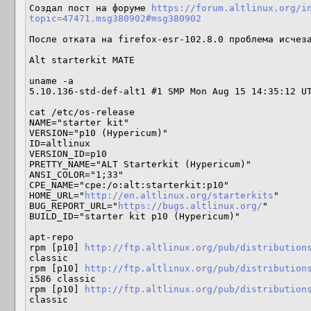
Создал пост на форуме 
https://forum.altlinux.org/i
topic=47471.msg380902#msg380902
После отката на firefox-esr-102.8.0 проблема исчеза
Alt starterkit MATE

uname -a

5.10.136-std-def-alt1 #1 SMP Mon Aug 15 14:35:12 UT
cat /etc/os-release 

NAME="starter kit"

VERSION="p10 (Hypericum)"

ID=altlinux

VERSION_ID=p10

PRETTY_NAME="ALT Starterkit (Hypericum)"

ANSI_COLOR="1;33"

CPE_NAME="cpe:/o:alt:starterkit:p10"

HOME_URL="
http://en.altlinux.org/starterkits
"

BUG_REPORT_URL="
https://bugs.altlinux.org/
"

BUILD_ID="starter kit p10 (Hypericum)"

apt-repo

rpm [p10] 
http://ftp.altlinux.org/pub/distribution
classic

rpm [p10] 
http://ftp.altlinux.org/pub/distribution
i586 classic

rpm [p10] 
http://ftp.altlinux.org/pub/distribution
classic