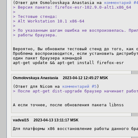
(Ответ для Osmolovskaya Anastasia на 
комментарий #
> Версия пакета: firefox-esr-102.9.0-alt1.x86_64

> 

> Тестовые стенда:

> Alt Workstation 10.1 x86-64

> 

> По указанным шагам ошибка не воспроизвелась. Прил
> работы браузера.
Вероятно, Вы обновили тестовый стенд до того, как о
Проблема воспроизводится, если установить дистрибут
один пакет браузера командой

apt-get update && apt-get install firefox-esr
Osmolovskaya Anastasia
2023-04-12 12:45:27 MSK
(Ответ для Nicom на 
комментарий #5
> После apt-get dist-upgrade браузер начинает рабо
А если точнее, после обновления пакета libnss
vadval15
2023-04-13 13:11:17 MSK
Для платформы x86 восстановление работы данного бр