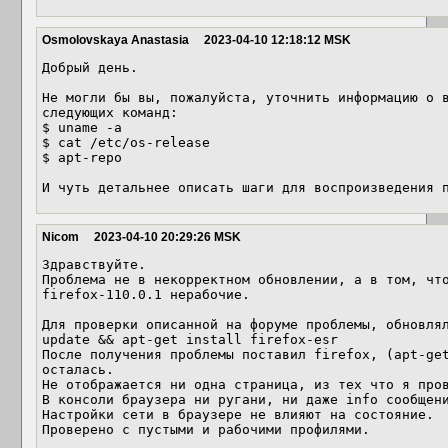
Osmolovskaya Anastasia
2023-04-10 12:18:12 MSK
Добрый день. 

Не могли бы вы, пожалуйста, уточнить информацию о в
следующих команд: 

$ uname -a

$ cat /etc/os-release

$ apt-repo

И чуть детальнее описать шаги для воспроизведения 
Nicom
2023-04-10 20:29:26 MSK
Здравствуйте.

Проблема не в некорректном обновлении, а в том, что
firefox-110.0.1 нерабочие.

Для проверки описанной на форуме проблемы, обновлял
update && apt-get install firefox-esr

После получения проблемы поставил firefox, (apt-get
осталась.

Не отображается ни одна страница, из тех что я пров
В консоли браузера ни ругани, ни даже info сообщени
Настройки сети в браузере не влияют на состояние.

Проверено с пустыми и рабочими профилями.
