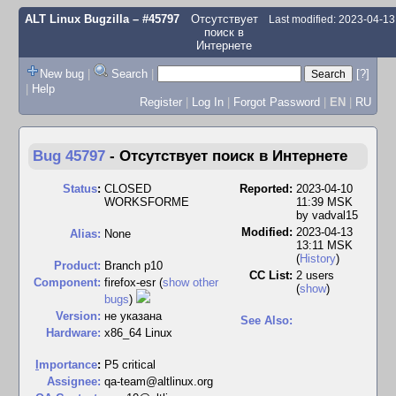
ALT Linux Bugzilla
– #45797
Отсутствует
Last modified: 2023-04-1
поиск в
Интернете
New bug
|
Search
|
[?]
|
Help
Register
|
Log In
|
Forgot Password
|
EN
|
RU
Bug 45797
-
Отсутствует поиск в Интернете
Status
:
CLOSED
Reported:
2023-04-10
WORKSFORME
11:39 MSK
by
vadval15
Modified:
2023-04-13
Alias:
None
13:11 MSK
(
History
)
Product:
Branch p10
CC List:
2 users
Component:
firefox-esr (
show other
(
show
)
bugs
)
Version:
не указана
See Also:
Hardware:
x86_64 Linux
I
mportance
:
P5 critical
Assignee:
qa-team@altlinux.org