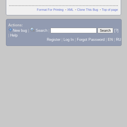
Format For Printing
-
XML
-
Clone This Bug
-
Top of page
Actions:
New bug
|
Search
|
[?]
|
Help
Register
|
Log In
|
Forgot Password
|
EN
|
RU