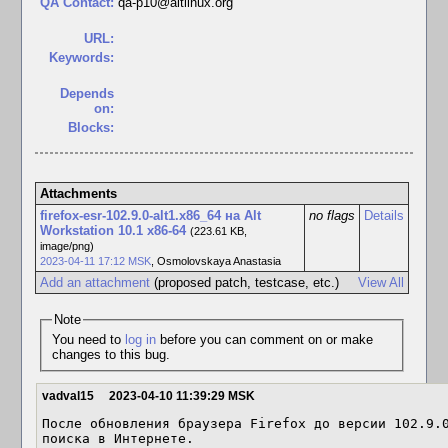
QA Contact:
qa-p10@altlinux.org
URL:
Keywords:
Depends
on:
Blocks:
Attachments
firefox-esr-102.9.0-alt1.x86_64 на Alt
no flags
Details
Workstation 10.1 x86-64
(223.61 KB,
image/png)
2023-04-11 17:12 MSK
,
Osmolovskaya Anastasia
Add an attachment
(proposed patch, testcase, etc.)
View All
Note
You need to
log in
before you can comment on or make
changes to this bug.
vadval15
2023-04-10 11:39:29 MSK
После обновления браузера Firefox до версии 102.9.0
поиска в Интернете.