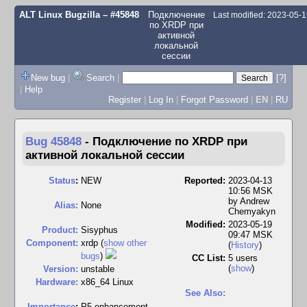
ALT Linux Bugzilla
– #45848
Подключение
Last modified: 2023-05-
по XRDP при
активной
локальной
сессии
New bug
|
Search
|
[?]
|
Help
Register
|
Log In
|
Forgot Password
|
EN
|
RU
Bug 45848
-
Подключение по XRDP при
активной локальной сессии
Status
:
NEW
Reported:
2023-04-13
10:56 MSK
by
Andrew
Alias:
None
Chemyakyn
Modified:
2023-05-19
Product:
Sisyphus
09:47 MSK
Component:
xrdp (
show other
(
History
)
bugs
)
CC List:
5 users
(
show
)
Version:
unstable
Hardware:
x86_64 Linux
See Also:
I
mportance
:
P5 enhancement