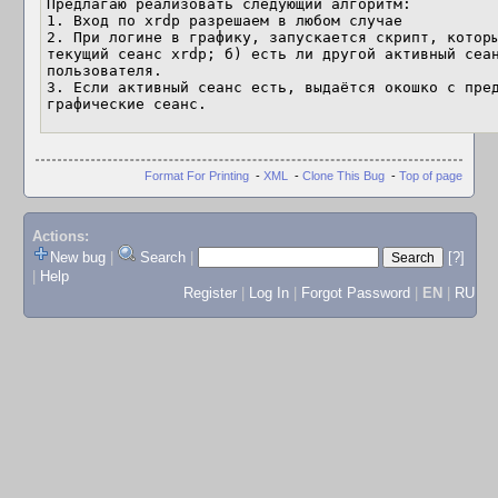
Предлагаю реализовать следующий алгоритм:

1. Вход по xrdp разрешаем в любом случае

2. При логине в графику, запускается скрипт, которы
текущий сеанс xrdp; б) есть ли другой активный сеан
пользователя.

3. Если активный сеанс есть, выдаётся окошко с пред
графические сеанс.
Format For Printing
-
XML
-
Clone This Bug
-
Top of page
Actions:
New bug
|
Search
|
[?]
|
Help
Register
|
Log In
|
Forgot Password
|
EN
|
RU