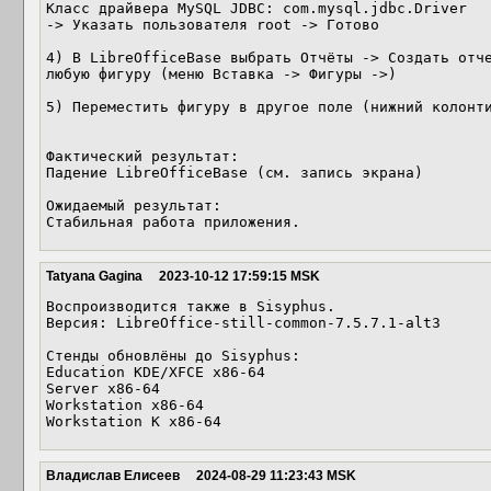
Класс драйвера MySQL JDBC: com.mysql.jdbc.Driver

-> Указать пользователя root -> Готово

4) В LibreOfficeBase выбрать Отчёты -> Создать отче
любую фигуру (меню Вставка -> Фигуры ->) 

5) Переместить фигуру в другое поле (нижний колонти
Фактический результат: 

Падение LibreOfficeBase (см. запись экрана) 

Ожидаемый результат:

Стабильная работа приложения.
Tatyana Gagina
2023-10-12 17:59:15 MSK
Воспроизводится также в Sisyphus.

Версия: LibreOffice-still-common-7.5.7.1-alt3

Стенды обновлёны до Sisyphus:

Education KDE/XFCE x86-64

Server x86-64

Workstation x86-64

Workstation K x86-64
Владислав Елисеев
2024-08-29 11:23:43 MSK