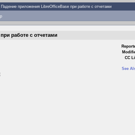
Падение приложения LibreOfficeBase при работе с отчетами
p
 при работе с отчетами
Report
Modifi
CC Li
See Al