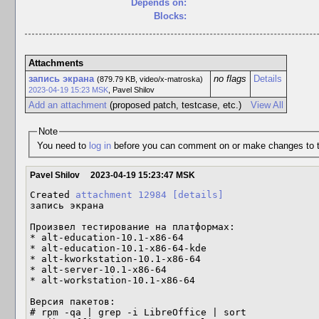
Depends on:
Blocks:
Attachments
запись экрана
no flags
Details
(879.79 KB, video/x-matroska)
2023-04-19 15:23 MSK
,
Pavel Shilov
Add an attachment
(proposed patch, testcase, etc.)
View All
Note
You need to
log in
before you can comment on or make changes to t
Pavel Shilov
2023-04-19 15:23:47 MSK
Created 
attachment 12984
[details]
запись экрана

Произвел тестирование на платформах:

* alt-education-10.1-x86-64

* alt-education-10.1-x86-64-kde

* alt-kworkstation-10.1-x86-64

* alt-server-10.1-x86-64

* alt-workstation-10.1-x86-64

Версия пакетов: 

# rpm -qa | grep -i LibreOffice | sort
