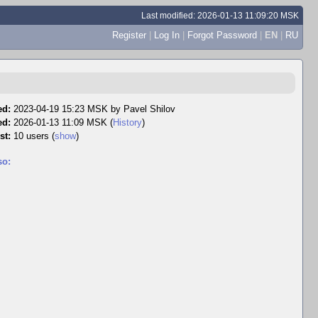
Last modified: 2026-01-13 11:09:20 MSK
Register
|
Log In
|
Forgot Password
|
EN
|
RU
ed:
2023-04-19 15:23 MSK by
Pavel Shilov
ed:
2026-01-13 11:09 MSK (
History
)
st:
10 users
(
show
)
so: