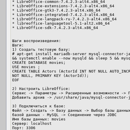
* LibreOffice-common-7.4.2.3-alt4.x86_64

* LibreOffice-extensions-7.4.2.3-alt4.x86_64

* LibreOffice-gtk3-7.4.2.3-alt4.x86_64

* LibreOffice-integrated-7.4.2.3-alt4.x86_64

* LibreOffice-langpack-ru-7.4.2.3-alt4.x86_64

* libreoffice-languagetool-5.1-alt2.x86_64

* LibreOffice-sdk-7.4.2.3-alt4.x86_64

Шаги воспроизведения:

Шаги:

1) Создать тестовую базу:

# apt-get install mariadb-server mysql-connector-ja
&& systemctl enable --now mysqld && sleep 5 && mysq
CREATE DATABASE movies;

USE movies ;

CREATE TABLE Actors (ActorId INT NOT NULL AUTO_INCR
NOT NULL, PRIMARY KEY (ActorId));

EOF

2) Настроить LibreOffice:

Сервис -> Параметры -> Расширенные возможности -> П
Добавить архив -> /usr/share/java/mysql-connector-j
3) Подключиться к базе:

Файл -> Создать -> Базу данных -> Выбор базы данных
базой данных - MySQL -> Соединение через JDBC

Имя базы данных: movies

Сервер: localhost

Порт: 3306
