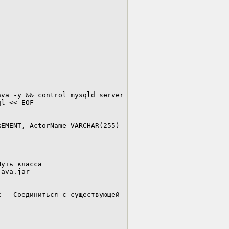
va -y && control mysqld server 
l << EOF

EMENT, ActorName VARCHAR(255) 
уть класса

ava.jar

 - Соединиться с существующей 