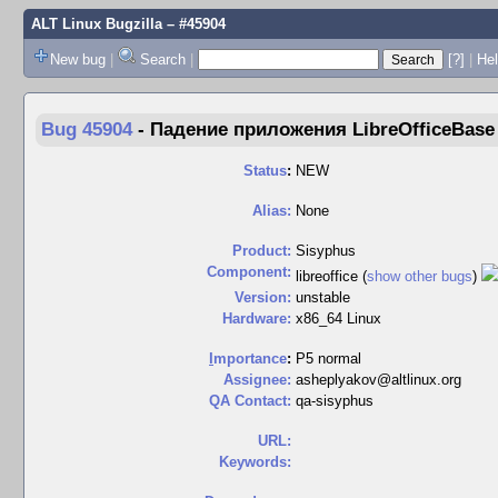
ALT Linux Bugzilla
– #45904
New bug
|
Search
|
[?]
|
Hel
Bug 45904
-
Падение приложения LibreOfficeBase
Status
:
NEW
Alias:
None
Product:
Sisyphus
Component:
libreoffice (
show other bugs
)
Version:
unstable
Hardware:
x86_64 Linux
I
mportance
:
P5 normal
Assignee:
asheplyakov@altlinux.org
QA Contact:
qa-sisyphus
URL:
Keywords: