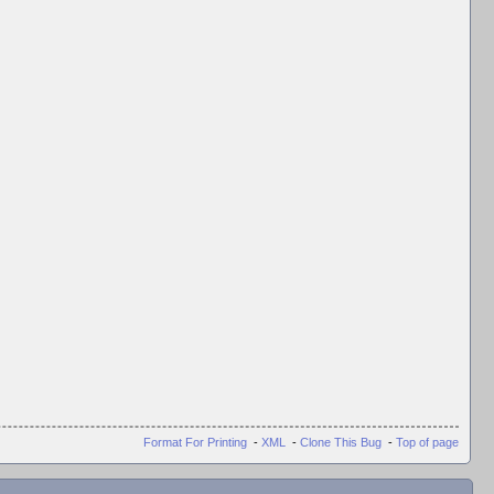
Format For Printing
-
XML
-
Clone This Bug
-
Top of page