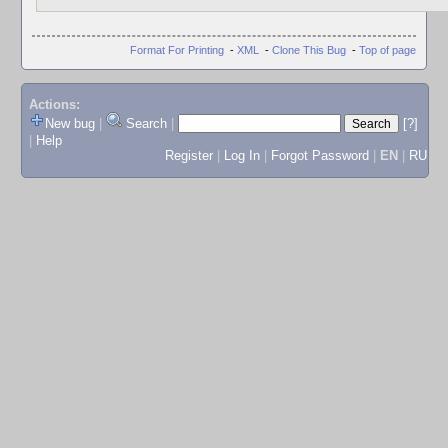
Format For Printing
-
XML
-
Clone This Bug
-
Top of page
Actions:
New bug
|
Search
|
[?]
|
Help
Register
|
Log In
|
Forgot Password
|
EN
|
RU