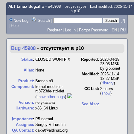
ALT Linux Bugzilla
– #45908
отсутствует
Last modified: 2025-11-14
в p10
New bug
|
Search
|
[?]
|
Help
Register
|
Log In
|
Forgot Password
|
EN
|
RU
Bug 45908
-
отсутствует в p10
Status
:
CLOSED WONTFIX
Reported:
2023-04-19
23:05 MSK
by
globonet
Alias:
None
Modified:
2025-11-14
12:27 MSK
Product:
Branch p9
(
History
)
Component:
kernel-modules-
CC List:
2 users
rtl8723de-std-def
(
show
)
(
show other bugs
)
Version:
не указана
See Also:
Hardware:
x86_64 Linux
I
mportance
:
P5 normal
Assignee:
Sergey V Turchin
QA Contact:
qa-p9@altlinux.org