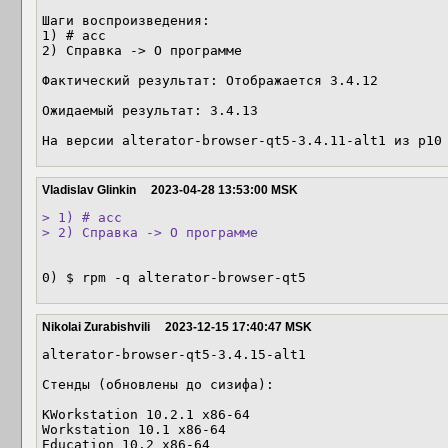
Шаги воспроизведения:

1) # acc

2) Справка -> О программе

Фактический результат: Отображается 3.4.12

Ожидаемый результат: 3.4.13

На версии alterator-browser-qt5-3.4.11-alt1 из p10
Vladislav Glinkin
2023-04-28 13:53:00 MSK
> 1) # acc

> 2) Справка -> О программе
0) $ rpm -q alterator-browser-qt5
Nikolai Zurabishvili
2023-12-15 17:40:47 MSK
alterator-browser-qt5-3.4.15-alt1

Стенды (обновлены до сизифа):

KWorkstation 10.2.1 x86-64

Workstation 10.1 x86-64

Education 10.2 x86-64
