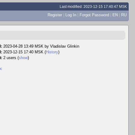
Last modified: 2023-12-15 17:40:47 MSK
Register
|
Log In
|
Forgot Password
|
EN
|
RU
d:
2023-04-28 13:49 MSK by
Vladislav Glinkin
d:
2023-12-15 17:40 MSK (
History
)
t:
2 users
(
show
)
o: