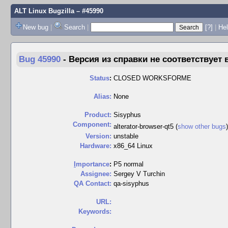
ALT Linux Bugzilla
– #45990
New bug
|
Search
|
[?]
|
Hel
Bug 45990
-
Версия из справки не соответствует 
Status
:
CLOSED WORKSFORME
Alias:
None
Product:
Sisyphus
Component:
alterator-browser-qt5 (
show other bugs
Version:
unstable
Hardware:
x86_64 Linux
I
mportance
:
P5 normal
Assignee:
Sergey V Turchin
QA Contact:
qa-sisyphus
URL:
Keywords: