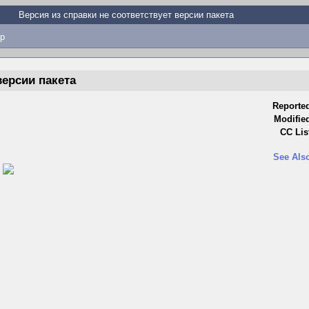
Версия из справки не соответствует версии пакета
p
версии пакета
Reporte
Modifie
CC Lis
See Als
)