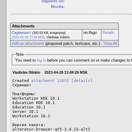
Depends on:
Blocks:
Attachments
Скриншот
no flags
Details
(382.63 KB, image/png)
2023-04-28 13:49 MSK
,
Vladislav Glinkin
Add an attachment
(proposed patch, testcase, etc.)
View All
Note
You need to
log in
before you can comment on or make changes to t
Vladislav Glinkin
2023-04-28 13:49:26 MSK
Created 
attachment 13051
[details]
Скриншот

Платформы:

Workstation KDE 10.1

Education KDE 10.1

Education 10.1

Server 10.1

Workstation 10.1

Версия пакета:

alterator-browser-qt5-3.4.13-alt1
