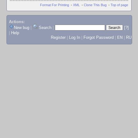
Format For Printing
-
XML
-
Clone This Bug
-
Top of page
Actions:
New bug
|
Search
|
[?]
|
Help
Register
|
Log In
|
Forgot Password
|
EN
|
RU