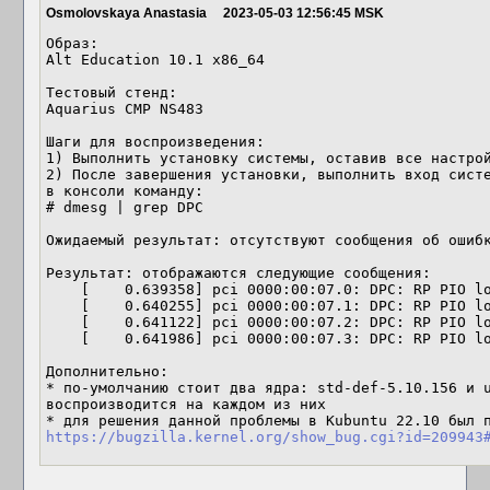
Osmolovskaya Anastasia
2023-05-03 12:56:45 MSK
Образ:

Alt Education 10.1 x86_64

Тестовый стенд:

Aquarius CMP NS483

Шаги для воспроизведения:

1) Выполнить установку системы, оставив все настрой
2) После завершения установки, выполнить вход систе
в консоли команду: 

# dmesg | grep DPC

Ожидаемый результат: отсутствуют сообщения об ошибк
Результат: отображаются следующие сообщения: 

    [    0.639358] pci 0000:00:07.0: DPC: RP PIO log size 0 is invalid

    [    0.640255] pci 0000:00:07.1: DPC: RP PIO log size 0 is invalid

    [    0.641122] pci 0000:00:07.2: DPC: RP PIO log size 0 is invalid

    [    0.641986] pci 0000:00:07.3: DPC: RP PIO log size 0 is invalid

Дополнительно:

* по-умолчанию стоит два ядра: std-def-5.10.156 и u
воспроизводится на каждом из них 

https://bugzilla.kernel.org/show_bug.cgi?id=209943