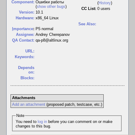
Component:
Ошибки работы
(
History
)
(
show other bugs
)
CC List:
0 users
Version:
10.1
Hardware:
x86_64 Linux
See Also:
I
mportance
:
P5 normal
Assignee:
Andrey Cherepanov
QA Contact:
qa-p8@altlinux.org
URL:
Keywords:
Depends
on:
Blocks:
Attachments
Add an attachment
(proposed patch, testcase, etc.)
Note
You need to
log in
before you can comment on or make
changes to this bug.