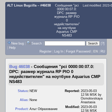
ALT Linux Bugzilla
– #46038
Сообщения "pci
Last modified: 2023
0000:00:07.0:
DPC: размер
журнала RP PIO
0
недействителен"
на ноутбуке
Aquarius CMP
NS483
New bug
|
Search
|
[?]
|
Help
Register
|
Log In
|
Forgot Password
|
EN
|
RU
Bug 46038
-
Сообщения "pci 0000:00:07.0:
DPC: размер журнала RP PIO 0
недействителен" на ноутбуке Aquarius CMP
NS483
Status
:
NEW
Reported:
2023-05-03
12:56 MSK by
Osmolovskaya
Alias:
None
Anastasia
Modified:
2023-05-03
Product:
Альт Образование
12:56 MSK