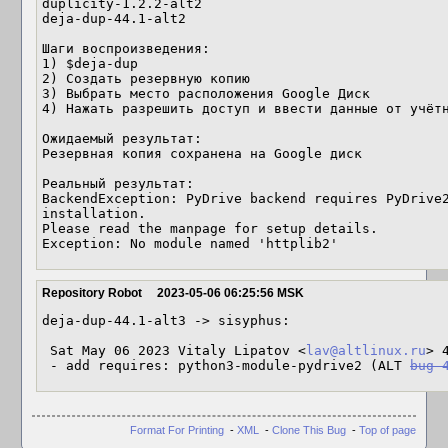
duplicity-1.2.2-alt2

deja-dup-44.1-alt2

Шаги воспроизведения:

1) $deja-dup

2) Создать резервную копию

3) Выбрать место расположения Google Диск

4) Нажать разрешить доступ и ввести данные от учётн
Ожидаемый результат:

Резервная копия сохранена на Google диск

Реальный результат:

BackendException: PyDrive backend requires PyDrive2
installation.

Please read the manpage for setup details.

Exception: No module named 'httplib2'
Repository Robot
2023-05-06 06:25:56 MSK
deja-dup-44.1-alt3 -> sisyphus:

 Sat May 06 2023 Vitaly Lipatov <
lav@altlinux.ru
> 4
 - add requires: python3-module-pydrive2 (ALT 
bug 
Format For Printing
-
XML
-
Clone This Bug
-
Top of page