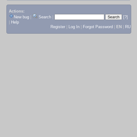
Actions:
New bug
|
Search
|
[?]
|
Help
Register
|
Log In
|
Forgot Password
|
EN
|
RU