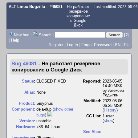
ALT Linux Bugzilla
– #46081
Не работает
Last modified: 2023-05-0
резервное
копирование
в Google
Диск
New bug
|
Search
|
[?]
|
Help
Register
|
Log In
|
Forgot Password
|
EN
|
RU
Bug 46081
-
Не работает резервное
копирование в Google Диск
Status
:
CLOSED FIXED
Reported:
2023-05-05
14:40 MSK
by
Алексей
Alias:
None
Родыгин
Modified:
2023-05-06
Product:
Sisyphus
06:25 MSK
Component:
deja-dup (
show other
(
History
)
bugs
)
CC List:
1 user
(
show
)
Version:
unstable
Hardware:
x86_64 Linux
See Also:
I
mportance
:
P5 normal