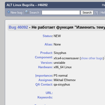
ALT Linux Bugzilla
– #46092
Не
New bug
|
Search
|
[?]
|
Hel
Bug 46092
-
Не работает функция "Изменить тему 
Status
:
NEW
Alias:
None
Product:
Sisyphus
Component:
xfce4-screensaver (
show other bugs
)
Version:
unstable
Hardware:
x86_64 Linux
I
mportance
:
P5 normal
Assignee:
Mikhail Efremov
QA Contact:
qa-sisyphus
URL:
Keywords: