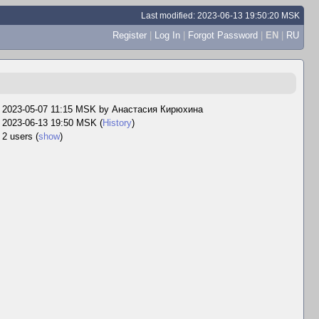
Last modified: 2023-06-13 19:50:20 MSK
Register
|
Log In
|
Forgot Password
|
EN
|
RU
2023-05-07 11:15 MSK by
Анастасия Кирюхина
2023-06-13 19:50 MSK (
History
)
2 users
(
show
)