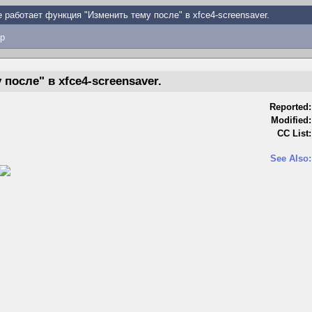
 работает функция "Изменить тему после" в xfce4-screensaver.
p
после" в xfce4-screensaver.
Reported:
Modified:
CC List:
See Also: