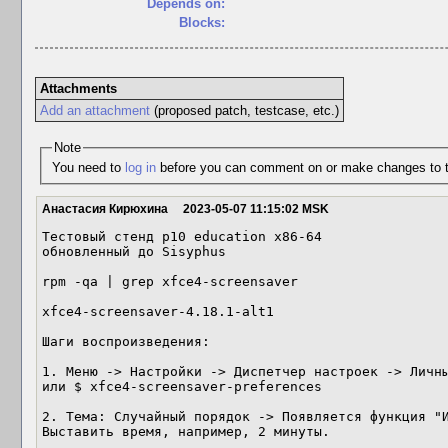
Depends on:
Blocks:
Attachments
Add an attachment
(proposed patch, testcase, etc.)
Note
You need to
log in
before you can comment on or make changes to t
Анастасия Кирюхина
2023-05-07 11:15:02 MSK
Тестовый стенд p10 education x86-64

обновленный до Sisyphus

rpm -qa | grep xfce4-screensaver

xfce4-screensaver-4.18.1-alt1

Шаги воспроизведения:

1. Меню -> Настройки -> Диспетчер настроек -> Личны
или $ xfce4-screensaver-preferences

2. Тема: Случайный порядок -> Появляется функция "И
Выставить время, например, 2 минуты.
