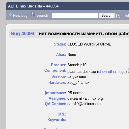
ALT Linux Bugzilla
– #46094
New bug
|
Search
|
[?]
|
Hel
Bug 46094
-
нет возможности изменить обои рабоч
Status
:
CLOSED WORKSFORME
Alias:
None
Product:
Branch p10
Component:
plasma5-desktop (
show other bugs
)
Version:
не указана
Hardware:
x86_64 Linux
I
mportance
:
P5 normal
Assignee:
qa-team@altlinux.org
QA Contact:
qa-p10@altlinux.org
URL:
Keywords: