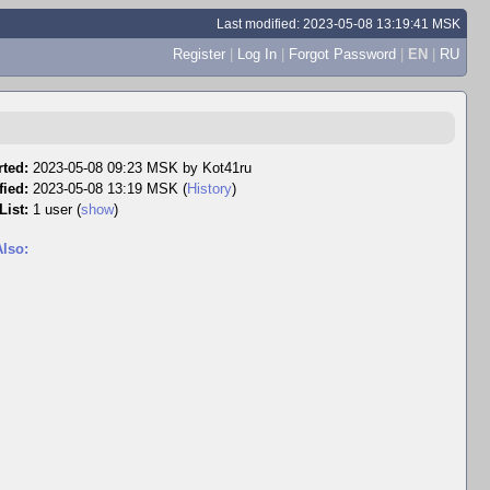
Last modified: 2023-05-08 13:19:41 MSK
Register
|
Log In
|
Forgot Password
|
EN
|
RU
ted:
2023-05-08 09:23 MSK by
Kot41ru
fied:
2023-05-08 13:19 MSK (
History
)
List:
1 user
(
show
)
lso: