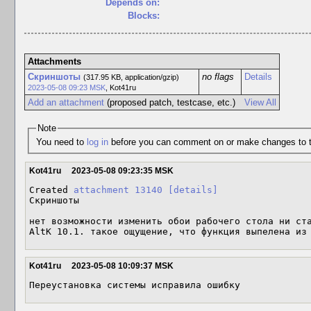
Depends on:
Blocks:
Attachments
Скриншоты
no flags
Details
(317.95 KB, application/gzip)
2023-05-08 09:23 MSK
,
Kot41ru
Add an attachment
(proposed patch, testcase, etc.)
View All
Note
You need to
log in
before you can comment on or make changes to t
Kot41ru
2023-05-08 09:23:35 MSK
Created 
attachment 13140
[details]
Скриншоты

нет возможности изменить обои рабочего стола ни ста
AltK 10.1. такое ощущение, что функция выпелена из
Kot41ru
2023-05-08 10:09:37 MSK
Переустановка системы исправила ошибку