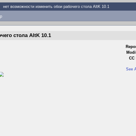
нет возможности изменить обои рабочего стола AltK 10.1
p
его стола AltK 10.1
Repor
Modi
CC 
See A