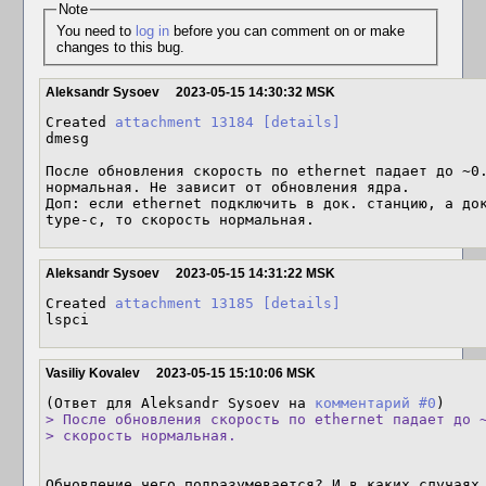
Note
You need to
log in
before you can comment on or make
changes to this bug.
Aleksandr Sysoev
2023-05-15 14:30:32 MSK
Created 
attachment 13184
[details]
dmesg

После обновления скорость по ethernet падает до ~0.
нормальная. Не зависит от обновления ядра.

Доп: если ethernet подключить в док. станцию, а док
type-c, то скорость нормальная.
Aleksandr Sysoev
2023-05-15 14:31:22 MSK
Created 
attachment 13185
[details]
lspci
Vasiliy Kovalev
2023-05-15 15:10:06 MSK
(Ответ для Aleksandr Sysoev на 
комментарий #0
> После обновления скорость по ethernet падает до ~
> скорость нормальная.
Обновление чего подразумевается? И в каких случаях 