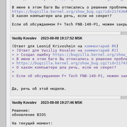
https://bugzilla.kernel.org/show_bug.cgi?id=217436
О каком компьютере шла речь, если не секрет?

Если об обсуждаемом F+ Tech FNB-140-P1, можем закр
Vasiliy Kovalev
2023-08-08 19:17:52 MSK
(Ответ для Leonid Krivoshein на 
комментарий #6
> (Ответ для Vasiliy Kovalev на 
комментарий #2
)

> > Создал ошибку 
https://bugzilla.kernel.org/show
> В июне в этом баге Вы отписались о решении пробле
> 
https://bugzilla.kernel.org/show_bug.cgi?id=2174
> О каком компьютере шла речь, если не секрет?

> 

> Если об обсуждаемом F+ Tech FNB-140-P1, можем за
Да, речь об этой модели.
Vasiliy Kovalev
2023-08-08 19:27:46 MSK
Решение:

обновление BIOS

На текущий момент:
