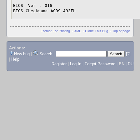
BIOS  Ver ： 016

BIOS Checksum: ACD9 A93Fh
Format For Printing
-
XML
-
Clone This Bug
-
Top of page
Actions:
New bug
|
Search
|
[?]
|
Help
Register
|
Log In
|
Forgot Password
|
EN
|
RU