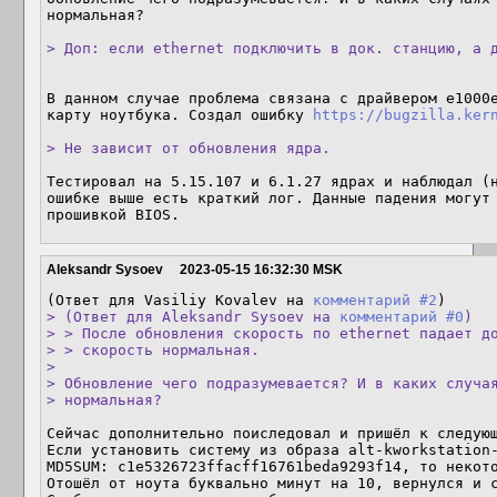
нормальная? 

> Доп: если ethernet подключить в док. станцию, а 
В данном случае проблема связана с драйвером e1000e
карту ноутбука. Создал ошибку 
https://bugzilla.ker
> Не зависит от обновления ядра.
Тестировал на 5.15.107 и 6.1.27 ядрах и наблюдал (н
ошибке выше есть краткий лог. Данные падения могут 
прошивкой BIOS.
Aleksandr Sysoev
2023-05-15 16:32:30 MSK
(Ответ для Vasiliy Kovalev на 
комментарий #2
> (Ответ для Aleksandr Sysoev на 
комментарий #0
)

> > После обновления скорость по ethernet падает до
> > скорость нормальная.

> 

> Обновление чего подразумевается? И в каких случая
> нормальная? 
Сейчас дополнительно поиследовал и пришёл к следующ
Если установить систему из образа alt-kworkstation-
MD5SUM: c1e5326723ffacff16761beda9293f14, то некото
Отошёл от ноута буквально минут на 10, вернулся и с