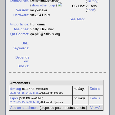
Component:
kernel-image-un-def
(
History
)
(
show other bugs
)
CC List:
2 users
(
show
)
Version:
не указана
Hardware:
x86_64 Linux
See Also:
I
mportance
:
P5 normal
Assignee:
Vitaly Chikunov
QA Contact:
qa-p10@altlinux.org
URL:
Keywords:
Depends
on:
Blocks:
Attachments
dmesg
no flags
Details
(80.17 KB, text/plain)
2023-05-15 14:30 MSK
,
Aleksandr Sysoev
lspci
no flags
Details
(3.32 KB, text/plain)
2023-05-15 14:31 MSK
,
Aleksandr Sysoev
Add an attachment
(proposed patch, testcase, etc.)
View All