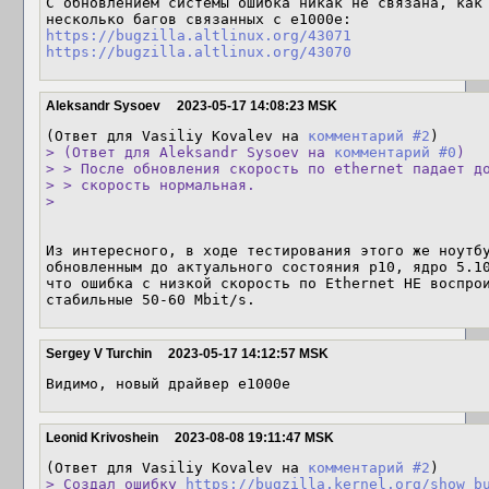
С обновлением системы ошибка никак не связана, как 
https://bugzilla.altlinux.org/43071
https://bugzilla.altlinux.org/43070
Aleksandr Sysoev
2023-05-17 14:08:23 MSK
(Ответ для Vasiliy Kovalev на 
комментарий #2
> (Ответ для Aleksandr Sysoev на 
комментарий #0
)

> > После обновления скорость по ethernet падает до
> > скорость нормальная.

> 
Из интересного, в ходе тестирования этого же ноутбу
обновленным до актуального состояния p10, ядро 5.10
что ошибка с низкой скорость по Ethernet НЕ воспрои
стабильные 50-60 Mbit/s.
Sergey V Turchin
2023-05-17 14:12:57 MSK
Видимо, новый драйвер e1000e
Leonid Krivoshein
2023-08-08 19:11:47 MSK
(Ответ для Vasiliy Kovalev на 
комментарий #2
> Создал ошибку 
https://bugzilla.kernel.org/show_b