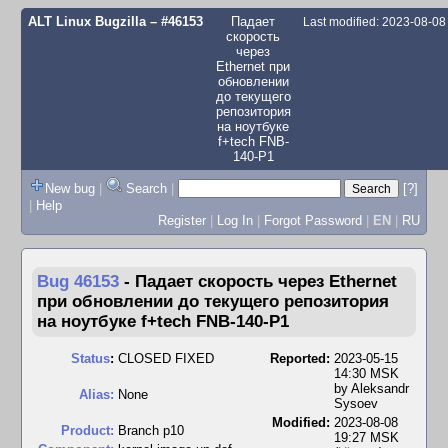
ALT Linux Bugzilla
– #46153
Падает
Last modified: 2023-08-0
скорость
через
Ethernet при
обновлении
до текущего
репозитория
на ноутбуке
f+tech FNB-
140-P1
New bug
|
Search
|
[?]
|
Help
Register
|
Log In
|
Forgot Password
|
EN
|
RU
Bug 46153
-
Падает скорость через Ethernet
при обновлении до текущего репозитория
на ноутбуке f+tech FNB-140-P1
Status
:
CLOSED FIXED
Reported:
2023-05-15
14:30 MSK
by
Aleksandr
Alias:
None
Sysoev
Modified:
2023-08-08
Product:
Branch p10
19:27 MSK