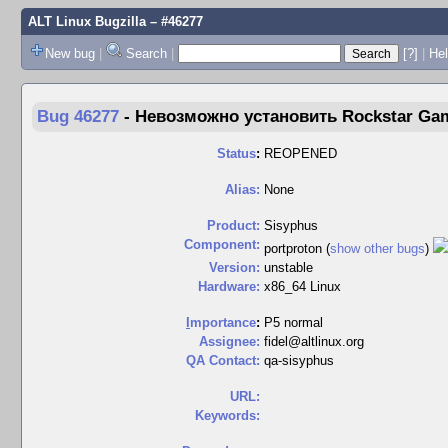
ALT Linux Bugzilla
– #46277
New bug
|
Search
|
[?]
|
Hel
Bug 46277
-
Невозможно установить Rockstar Gam
Status
:
REOPENED
Alias:
None
Product:
Sisyphus
Component:
portproton (
show other bugs
)
Version:
unstable
Hardware:
x86_64 Linux
I
mportance
:
P5 normal
Assignee:
fidel@altlinux.org
QA Contact:
qa-sisyphus
URL:
Keywords: