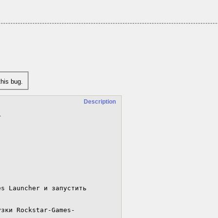
his bug.
Description


s Launcher и запустить 
узки Rockstar-Games-