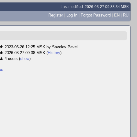
Last modified: 2026-03-27 09:38:34 MSK
Register
|
Log In
|
Forgot Password
|
EN
|
RU
d:
2023-05-26 12:25 MSK by
Savelev Pavel
d:
2026-03-27 09:38 MSK (
History
)
t:
4 users
(
show
)
o: