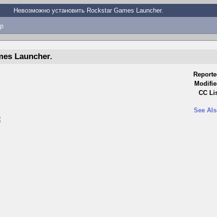
Невозможно установить Rockstar Games Launcher.
p
es Launcher.
Reporte
Modifie
CC Lis
See Als