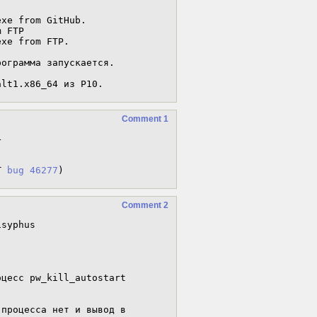
xe from GitHub.

 FTP

xe from FTP.

ограмма запускается.

alt1.x86_64 из P10.
Comment 1


T 
bug 46277
)
Comment 2
Launcher.exe
test       70488  0.0  0.0 2665768 27464 ?       S    мар26   0:00 start.exe /exec
test       70494  0.0  0.0 2502148 27416 ?       Ssl  мар26   0:00 C:\windows\system32\services.exe
test       70497  0.0  0.1 2249088 40708 ?       Ssl  мар26   0:20 C:\windows\system32\winedevice.exe
test       70507  0.0  0.0 1903080 18860 ?       Ssl  мар26   0:00 C:\windows\system32\svchost.exe -k LocalServiceNetworkRestricted
test       70512  0.0  0.0 2178112 29856 ?       Ssl  мар26   0:00 C:\windows\system32\plugplay.exe
test       70519  1.5  0.1 2274660 41584 ?       Ssl  мар26  15:03 C:\windows\system32\winedevice.exe
test       70536 96.7  0.6 704976 224540 ?       Rl   мар26 912:42 H:\PortProton\data\tmp\Rockstar-Games-Launcher.exe
test       70539  0.0  0.7 5020328 250544 ?      Ssl  мар26   0:00 C:\windows\system32\explorer.exe /desktop
test       70586  0.0  0.0 2169492 23584 ?       Ssl  мар26   0:00 C:\windows\system32\rpcss.exe
test      311874  0.0  0.0   6476  4368 pts/1    S+   09:29   0:00 grep --color=auto exe

Убив который происходит успешная установка Rockstar