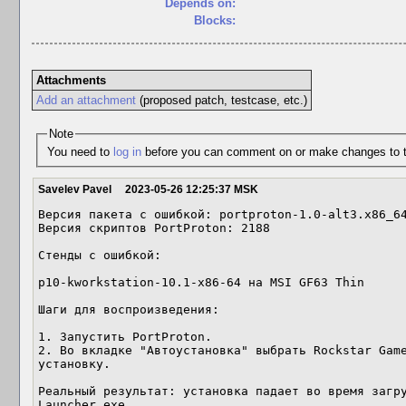
Depends on:
Blocks:
Attachments
Add an attachment
(proposed patch, testcase, etc.)
Note
You need to
log in
before you can comment on or make changes to t
Savelev Pavel
2023-05-26 12:25:37 MSK
Версия пакета с ошибкой: portproton-1.0-alt3.x86_64
Версия скриптов PortProton: 2188

Стенды с ошибкой:

p10-kworkstation-10.1-x86-64 на MSI GF63 Thin

Шаги для воспроизведения:

1. Запустить PortProton.

2. Во вкладке "Автоустановка" выбрать Rockstar Game
установку.

Реальный результат: установка падает во время загр
Launcher.exe
