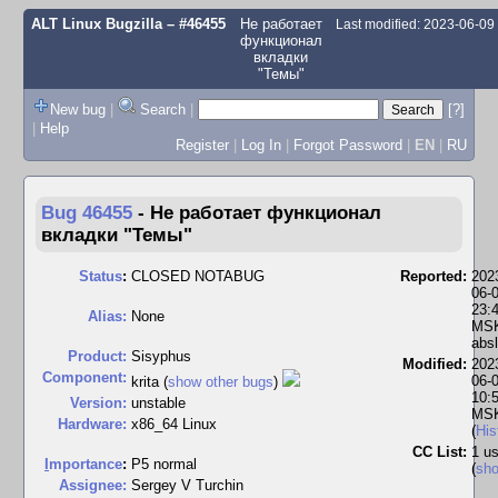
ALT Linux Bugzilla
– #46455
Не работает
Last modified: 2023-06-0
функционал
вкладки
"Темы"
New bug
|
Search
|
[?]
|
Help
Register
|
Log In
|
Forgot Password
|
EN
|
RU
Bug 46455
-
Не работает функционал
вкладки "Темы"
Status
:
CLOSED NOTABUG
Reported:
202
06-
23:
Alias:
None
MSK
absl
Product:
Sisyphus
Modified:
202
Component:
06-
krita (
show other bugs
)
10:
Version:
unstable
MS
Hardware:
x86_64 Linux
(
His
CC List:
1 us
I
mportance
:
P5 normal
(
sh
Assignee:
Sergey V Turchin