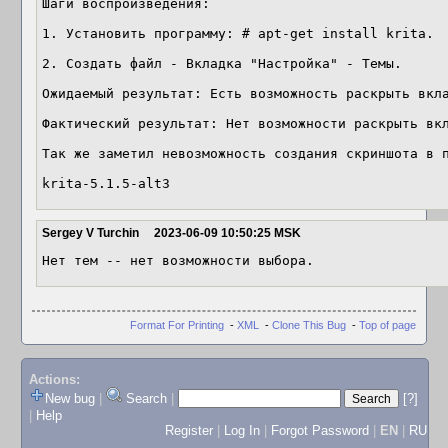
Шаги воспроизведения:

1. Установить программу: # apt-get install krita.

2. Создать файл - Вкладка "Настройка" - Темы.

Ожидаемый результат: Есть возможность раскрыть вкла
Фактический результат: Нет возможности раскрыть вкл
Так же заметил невозможность создания скриншота в п
krita-5.1.5-alt3
Sergey V Turchin
2023-06-09 10:50:25 MSK
Нет тем -- нет возможности выбора.
Format For Printing
-
XML
-
Clone This Bug
-
Top of page
Actions:
New bug
|
Search
|
[?]
|
Help
Register
|
Log In
|
Forgot Password
|
EN
|
RU