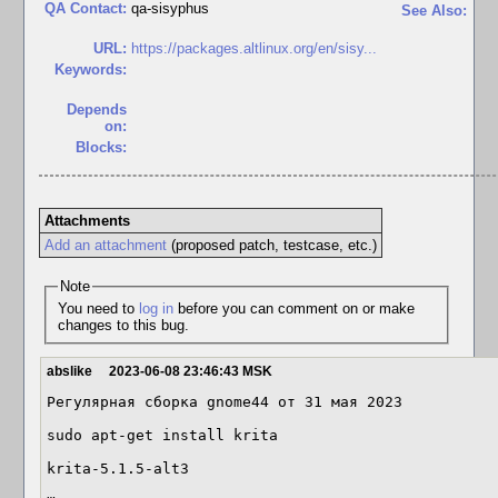
QA Contact:
qa-sisyphus
See Also:
URL:
https://packages.altlinux.org/en/sisy...
Keywords:
Depends
on:
Blocks:
Attachments
Add an attachment
(proposed patch, testcase, etc.)
Note
You need to
log in
before you can comment on or make
changes to this bug.
abslike
2023-06-08 23:46:43 MSK
Регулярная сборка gnome44 от 31 мая 2023

sudo apt-get install krita

krita-5.1.5-alt3
