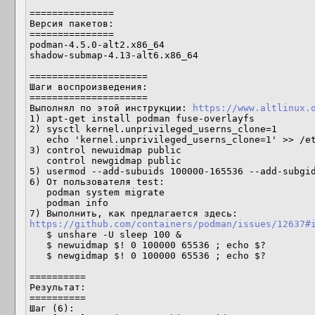
===============

Версия пакетов:

===============

podman-4.5.0-alt2.x86_64

shadow-submap-4.13-alt6.x86_64

=====================

Шаги воспроизведения:

=====================

Выполнял по этой инструкции: 
https://www.altlinux.
1) apt-get install podman fuse-overlayfs

2) sysctl kernel.unprivileged_userns_clone=1

   echo 'kernel.unprivileged_userns_clone=1' >> /etc/sysctl.d/42-podman.conf

3) control newuidmap public

   control newgidmap public

5) usermod --add-subuids 100000-165536 --add-subgid
6) От пользователя test: 

   podman system migrate

   podman info 

7) Выполнить, как предлагается здесь: 
https://github.com/containers/podman/issues/12637#
   $ unshare -U sleep 100 &

   $ newuidmap $! 0 100000 65536 ; echo $?

   $ newgidmap $! 0 100000 65536 ; echo $?

==========

Результат:

==========

Шаг (6):
