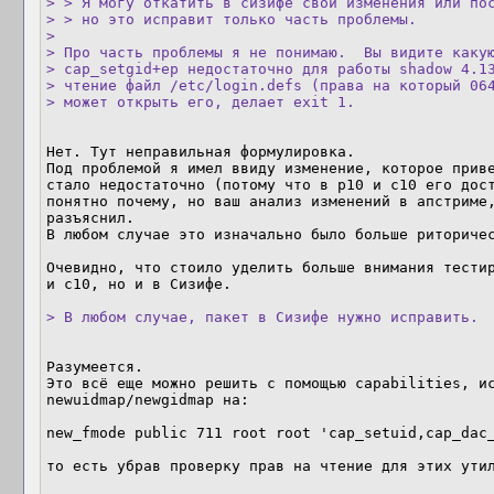
> > Я могу откатить в сизифе свои изменения или пос
> > но это исправит только часть проблемы.

> 

> Про часть проблемы я не понимаю.  Вы видите какую
> cap_setgid+ep недостаточно для работы shadow 4.13
> чтение файл /etc/login.defs (права на который 064
> может открыть его, делает exit 1.
Нет. Тут неправильная формулировка.

Под проблемой я имел ввиду изменение, которое приве
стало недостаточно (потому что в p10 и c10 его дост
понятно почему, но ваш анализ изменений в апстриме,
разъяснил. 

В любом случае это изначально было больше риторичес
Очевидно, что стоило уделить больше внимания тестир
и c10, но и в Сизифе.

> В любом случае, пакет в Сизифе нужно исправить.
Разумеется.

Это всё еще можно решить с помощью capabilities, ис
newuidmap/newgidmap на:

new_fmode public 711 root root 'cap_setuid,cap_dac_
то есть убрав проверку прав на чтение для этих утил