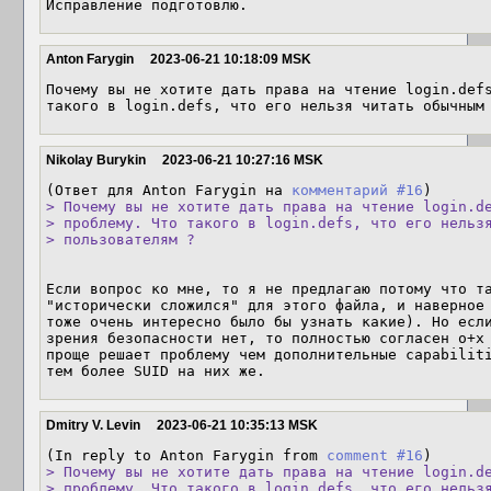
Исправление подготовлю.
Anton Farygin
2023-06-21 10:18:09 MSK
Почему вы не хотите дать права на чтение login.defs
такого в login.defs, что его нельзя читать обычным
Nikolay Burykin
2023-06-21 10:27:16 MSK
(Ответ для Anton Farygin на 
комментарий #16
> Почему вы не хотите дать права на чтение login.de
> проблему. Что такого в login.defs, что его нельзя
> пользователям ?
Если вопрос ко мне, то я не предлагаю потому что та
"исторически сложился" для этого файла, и наверное 
тоже очень интересно было бы узнать какие). Но если
зрения безопасности нет, то полностью согласен o+x 
проще решает проблему чем дополнительные capabiliti
тем более SUID на них же.
Dmitry V. Levin
2023-06-21 10:35:13 MSK
(In reply to Anton Farygin from 
comment #16
> Почему вы не хотите дать права на чтение login.de
> проблему. Что такого в login.defs, что его нельзя