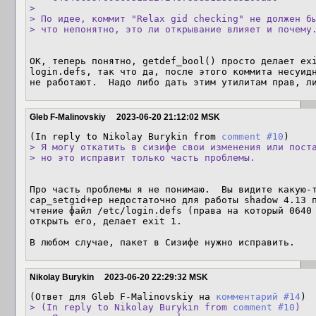
> 

> По идее, коммит "Relax gid checking" не должен бы
> что непонятно, это ли открывание влияет и почему
OK, теперь понятно, getdef_bool() просто делает exi
login.defs, так что да, после этого коммита несуидн
не работают.  Надо либо дать этим утилитам прав, л
Gleb F-Malinovskiy
2023-06-20 21:12:02 MSK
(In reply to Nikolay Burykin from 
comment #10
> Я могу откатить в сизифе свои изменения или поста
> но это исправит только часть проблемы.
Про часть проблемы я не понимаю.  Вы видите какую-т
cap_setgid+ep недостаточно для работы shadow 4.13 п
чтение файл /etc/login.defs (права на который 0640 
открыть его, делает exit 1.

В любом случае, пакет в Сизифе нужно исправить.
Nikolay Burykin
2023-06-20 22:29:32 MSK
(Ответ для Gleb F-Malinovskiy на 
комментарий #14
> (In reply to Nikolay Burykin from 
comment #10
)
