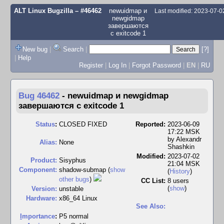
ALT Linux Bugzilla
– #46462
newuidmap и
Last modified: 2023-07-
newgidmap
завершаются
с exitcode 1
New bug
|
Search
|
[?]
|
Help
Register
|
Log In
|
Forgot Password
|
EN
|
RU
Bug 46462
-
newuidmap и newgidmap
завершаются с exitcode 1
Status
:
CLOSED FIXED
Reported:
2023-06-09
17:22 MSK
by
Alexandr
Alias:
None
Shashkin
Modified:
2023-07-02
Product:
Sisyphus
21:04 MSK
Component:
shadow-submap (
show
(
History
)
other bugs
)
CC List:
8 users
(
show
)
Version:
unstable
Hardware:
x86_64 Linux
See Also:
I
mportance
:
P5 normal