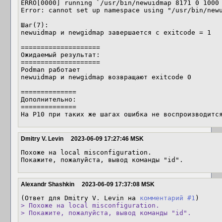
ERRO[0000] running `/usr/bin/newuidmap 8171 0 1000 
Error: cannot set up namespace using "/usr/bin/newu
Шаг(7):

newuidmap и newgidmap завершается с exitcode = 1

====================

Ожидаемый результат:

====================

Podman работает

newuidmap и newgidmap возвращают exitcode 0

==============

Дополнительно:

==============

На P10 при таких же шагах ошибка не воспроизводитс
Dmitry V. Levin
2023-06-09 17:27:46 MSK
Похоже на local misconfiguration.

Покажите, пожалуйста, вывод команды "id".
Alexandr Shashkin
2023-06-09 17:37:08 MSK
(Ответ для Dmitry V. Levin на 
комментарий #1
> Похоже на local misconfiguration.

> Покажите, пожалуйста, вывод команды "id".