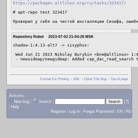
https://packages.altlinux.org/ru/tasks/323417/
# apt-repo test 323417

Проверил у себя на чистой инсталляции Сизифа, ошиб
Repository Robot
2023-07-02 21:04:26 MSK
shadow-1:4.13-alt7 -> sisyphus:

 Wed Jun 21 2023 Nikolay Burykin <bne@altlinux> 1:4.13-alt7

 - newuidmap/newgidmap: Added cap_dac_read_search 
Format For Printing
-
XML
-
Clone This Bug
-
Top of page
Actions:
New bug
|
Search
|
[?]
|
Help
Register
|
Log In
|
Forgot Password
|
EN
|
RU