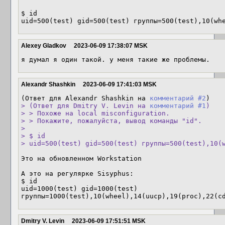
$ id

uid=500(test) gid=500(test) группы=500(test),10(wh
Alexey Gladkov
2023-06-09 17:38:07 MSK
я думал я один такой. у меня такие же проблемы.
Alexandr Shashkin
2023-06-09 17:41:03 MSK
(Ответ для Alexandr Shashkin на 
комментарий #2
> (Ответ для Dmitry V. Levin на 
комментарий #1
)

> > Похоже на local misconfiguration.

> > Покажите, пожалуйста, вывод команды "id".

> 

> $ id

> uid=500(test) gid=500(test) группы=500(test),10(
Это на обновленном Workstation

А это на регулярке Sisyphus:

$ id

uid=1000(test) gid=1000(test) 
группы=1000(test),10(wheel),14(uucp),19(proc),22(c
Dmitry V. Levin
2023-06-09 17:51:51 MSK