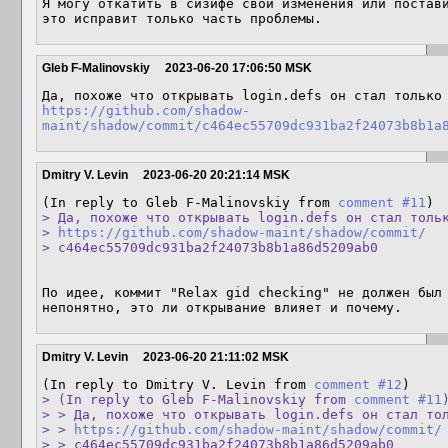
Я могу откатить в сизифе свои изменения или постави
это исправит только часть проблемы.
Gleb F-Malinovskiy
2023-06-20 17:06:50 MSK
https://github.com/shadow-
maint/shadow/commit/c464ec55709dc931ba2f24073b8b1a
Dmitry V. Levin
2023-06-20 20:21:14 MSK
(In reply to Gleb F-Malinovskiy from 
comment #11
> Да, похоже что открывать login.defs он стал тольк
> 
https://github.com/shadow-maint/shadow/commit/
> c464ec55709dc931ba2f24073b8b1a86d5209ab0
По идее, коммит "Relax gid checking" не должен был 
непонятно, это ли открывание влияет и почему.
Dmitry V. Levin
2023-06-20 21:11:02 MSK
(In reply to Dmitry V. Levin from 
comment #12
> (In reply to Gleb F-Malinovskiy from 
comment #11
)
> > Да, похоже что открывать login.defs он стал тол
> > 
https://github.com/shadow-maint/shadow/commit/
> > c464ec55709dc931ba2f24073b8b1a86d5209ab0
