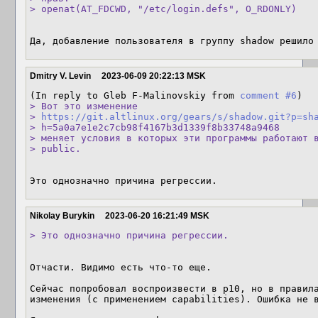
> openat(AT_FDCWD, "/etc/login.defs", O_RDONLY)
Да, добавление пользователя в группу shadow решило
Dmitry V. Levin
2023-06-09 20:22:13 MSK
(In reply to Gleb F-Malinovskiy from 
comment #6
> Вот это изменение

> 
https://git.altlinux.org/gears/s/shadow.git?p=sh
> h=5a0a7e1e2c7cb98f4167b3d1339f8b33748a9468

> меняет условия в которых эти программы работают в
> public.
Это однозначно причина регрессии.
Nikolay Burykin
2023-06-20 16:21:49 MSK
> Это однозначно причина регрессии.
Отчасти. Видимо есть что-то еще.

Сейчас попробовал воспроизвести в p10, но в правила
изменения (с применением capabilities). Ошибка не в