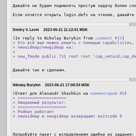
Давайте не будем подменять простую задачу более сло
Если хочется открыть login.defs на чтение, давайте
Dmitry V. Levin
2023-06-21 11:12:01 MSK
(In reply to Nikolay Burykin from 
comment #15
> Это всё еще можно решить с помощью capabilities, 
> newuidmap/newgidmap на:

> 

> new_fmode public 711 root root 'cap_setuid,cap_d
Давайте так и сделаем.
Nikolay Burykin
2023-06-21 17:08:54 MSK
(Ответ для Alexandr Shashkin на 
комментарий #0
> ====================

> Ожидаемый результат:

> ====================

> Podman работает

> newuidmap и newgidmap возвращают exitcode 0