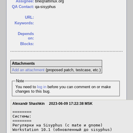
Assignee:
bne@altlinux.org
QA Contact:
qa-sisyphus
URL:
Keywords:
Depends
on:
Blocks:
Attachments
Add an attachment
(proposed patch, testcase, etc.)
Note
You need to
log in
before you can comment on or make
changes to this bug.
Alexandr Shashkin
2023-06-09 17:22:38 MSK
========

Системы:

========

Регулярки на Sisyphus (с mate и gnome)

Workstation 10.1 (обновленный до sisyphus)
