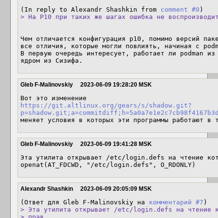
(In reply to Alexandr Shashkin from 
comment #0
> На P10 при таких же шагах ошибка не воспроизводи
Чем отличается конфигурация p10, помимо версий паке
все отличия, которые могли повлиять, начиная с podm
В первую очередь интересует, работает ли podman из 
ядром из Сизифа.
Gleb F-Malinovskiy
2023-06-09 19:28:20 MSK
https://git.altlinux.org/gears/s/shadow.git?
p=shadow.git;a=commitdiff;h=5a0a7e1e2c7cb98f4167b3
меняет условия в которых эти программы работают в 
Gleb F-Malinovskiy
2023-06-09 19:41:28 MSK
Эта утилита открывает /etc/login.defs на чтение кот
openat(AT_FDCWD, "/etc/login.defs", O_RDONLY)
Alexandr Shashkin
2023-06-09 20:05:09 MSK
(Ответ для Gleb F-Malinovskiy на 
комментарий #7
> Эта утилита открывает /etc/login.defs на чтение к
> прав.
