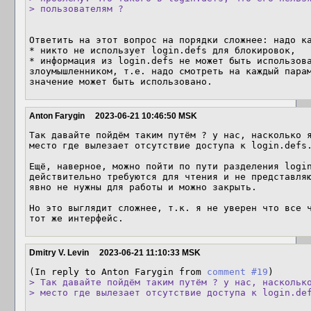
> пользователям ?
Ответить на этот вопрос на порядки сложнее: надо ка
* никто не использует login.defs для блокировок,

* информация из login.defs не может быть использова
злоумышленником, т.е. надо смотреть на каждый парам
значение может быть использовано.
Anton Farygin
2023-06-21 10:46:50 MSK
Так давайте пойдём таким путём ? у нас, насколько я
место где вылезает отсутствие доступа к login.defs.
Ещё, наверное, можно пойти по пути разделения login
действительно требуются для чтения и не представляю
явно не нужны для работы и можно закрыть.

Но это выглядит сложнее, т.к. я не уверен что все ч
тот же интерфейс.
Dmitry V. Levin
2023-06-21 11:10:33 MSK
(In reply to Anton Farygin from 
comment #19
> Так давайте пойдём таким путём ? у нас, насколько
> место где вылезает отсутствие доступа к login.de