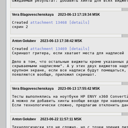
Ожидаемый результат: добавить хинты для всех видже
Vera Blagoveschenskaya
2023-06-13 17:19:34 MSK
Created 
attachment 13468
[details]
скрин 2
Anton Golubev
2023-06-13 17:38:42 MSK
Created 
attachment 13469
[details]
Скриншот гритера, если хватает места для надписей

Дело в том, что остальные виджеты кроме указанных д
скрываемыми надписями". А у этих двух виджетов надп
крупном экране, если все надписи будут помещаться, 
появляются вообще, приложил скриншот.
Vera Blagoveschenskaya
2023-06-13 17:55:42 MSK
Тесты выполнялись на ноутбуке HP ENVY x360 Converti
А можно ли добавить хинты вообще везде при наведени
Если технологически сложно, предлагаю отклонить да
Anton Golubev
2023-06-22 11:57:11 MSK
Технологически это не сложно, но с точки зрения диз