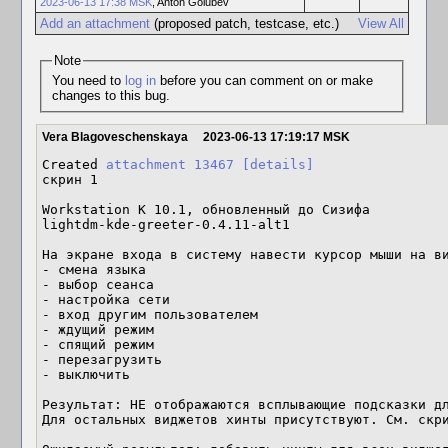
2023-06-13 17:38 MSK
,
Anton Golubev
Add an attachment
(proposed patch, testcase, etc.)
View All
Note
You need to
log in
before you can comment on or make
changes to this bug.
Vera Blagoveschenskaya
2023-06-13 17:19:17 MSK
Created 
attachment 13467
[details]
скрин 1

Workstation K 10.1, обновленный до Сизифа

lightdm-kde-greeter-0.4.11-alt1

На экране входа в систему навести курсор мыши на ви
- смена языка

- выбор сеанса

- настройка сети

- вход другим пользователем

- ждущий режим

- спящий режим

- перезагрузить

- выключить

Результат: НЕ отображаются всплывающие подсказки дл
Для остальных виджетов хинты присутствуют. См. скри