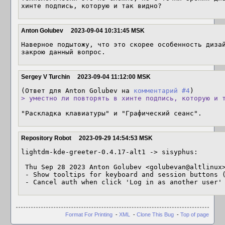
хинте подпись, которую и так видно?
Anton Golubev
2023-09-04 10:31:45 MSK
Наверное подытожу, что это скорее особенность дизай
закрою данный вопрос.
Sergey V Turchin
2023-09-04 11:12:00 MSK
(Ответ для Anton Golubev на 
комментарий #4
> уместно ли повторять в хинте подпись, которую и 
"Раскладка клавиатуры" и "Графический сеанс".
Repository Robot
2023-09-29 14:54:53 MSK
lightdm-kde-greeter-0.4.17-alt1 -> sisyphus:

 Thu Sep 28 2023 Anton Golubev <golubevan@altlinux> 0.4.17-alt1

 - Show tooltips for keyboard and session buttons (Closes: 46496)

 - Cancel auth when click 'Log in as another user'
Format For Printing
-
XML
-
Clone This Bug
-
Top of page