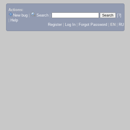
Actions:
New bug
|
Search
|
[?]
|
Help
Register
|
Log In
|
Forgot Password
|
EN
|
RU