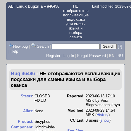
ALT Linux Bugzilla
– #46496
НЕ
Last modified: 2023-09
отображаются
всплывающие
подсказки
для смены
языка и
выбора
сеанса
New bug
|
Search
|
[?]
|
Help
Register
|
Log In
|
Forgot Password
|
EN
|
RU
Bug 46496
-
НЕ отображаются всплывающие
подсказки для смены языка и выбора
сеанса
Status
:
CLOSED
Reported:
2023-06-13 17:19
FIXED
MSK by
Vera
Blagoveschenskaya
Modified:
2023-09-29 14:54
Alias:
None
MSK (
History
)
CC List:
3 users
(
show
)
Product:
Sisyphus
Component:
lightdm-kde-
See Also: