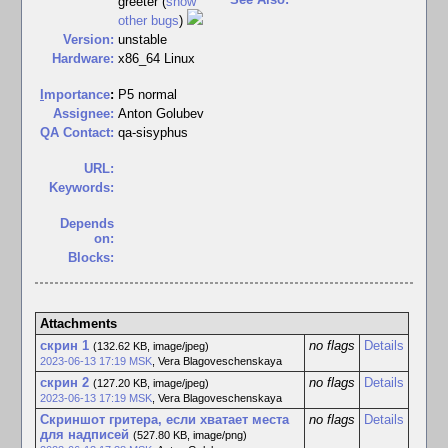
greeter (
show
other bugs
)
Version:
unstable
Hardware:
x86_64 Linux
I
mportance
:
P5 normal
Assignee:
Anton Golubev
QA Contact:
qa-sisyphus
URL:
Keywords:
Depends
on:
Blocks:
Attachments
скрин 1
no flags
Details
(132.62 KB, image/jpeg)
2023-06-13 17:19 MSK
,
Vera Blagoveschenskaya
скрин 2
no flags
Details
(127.20 KB, image/jpeg)
2023-06-13 17:19 MSK
,
Vera Blagoveschenskaya
Скриншот гритера, если хватает места
no flags
Details
для надписей
(527.80 KB, image/png)