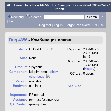
ALT Linux Bugzilla
– #4656
Комбинация
Last modified: 2007-05-22 
клавиш
New bug
|
Search
|
[?]
|
Help
Register
|
Log In
|
Forgot Password
|
EN
|
RU
Bug 4656
-
Комбинация клавиш
Status
:
CLOSED FIXED
Reported:
2004-07-02
23:09 MSD
by
i9
Alias:
None
Modified:
2007-05-22
16:48 MSD
Product:
Sisyphus
(
History
)
Component:
kdepim-kmail (
show
CC List:
0 users
other bugs
)
Version:
unstable
Hardware:
all Linux
See Also:
I
mportance
:
P2 normal
Assignee:
rom_as@altlinux.org
QA Contact:
qa-sisyphus