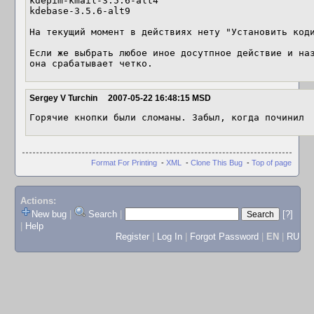
kdepim-kmail-3.5.6-alt4

kdebase-3.5.6-alt9

На текущий момент в действиях нету "Установить коди
Если же выбрать любое иное досутпное действие и наз
она срабатывает четко.
Sergey V Turchin
2007-05-22 16:48:15 MSD
Горячие кнопки были сломаны. Забыл, когда починил
Format For Printing
-
XML
-
Clone This Bug
-
Top of page
Actions:
New bug
|
Search
|
[?]
|
Help
Register
|
Log In
|
Forgot Password
|
EN
|
RU