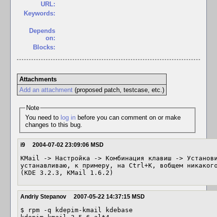
URL:
Keywords:
Depends
on:
Blocks:
Attachments
Add an attachment
(proposed patch, testcase, etc.)
Note
You need to
log in
before you can comment on or make
changes to this bug.
i9
2004-07-02 23:09:06 MSD
KMail -> Настройка -> Комбинация клавиш -> Установи
устанавливаю, к примеру, на Ctrl+K, вобщем никакого
(KDE 3.2.3, KMail 1.6.2)
Andriy Stepanov
2007-05-22 14:37:15 MSD
$ rpm -q kdepim-kmail kdebase
