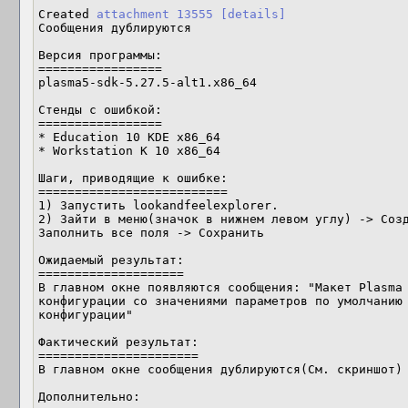
Created 
attachment 13555
[details]
Сообщения дублируются

Версия программы:

=================

plasma5-sdk-5.27.5-alt1.x86_64

Стенды с ошибкой:

=================

* Education 10 KDE x86_64

* Workstation K 10 x86_64 

Шаги, приводящие к ошибке:

==========================

1) Запустить lookandfeelexplorer.

2) Зайти в меню(значок в нижнем левом углу) -> Созд
Заполнить все поля -> Сохранить

Ожидаемый результат:

====================

В главном окне появляются сообщения: "Макет Plasma 
конфигурации со значениями параметров по умолчанию 
конфигурации"

Фактический результат:

======================

В главном окне сообщения дублируются(См. скриншот)

Дополнительно:
