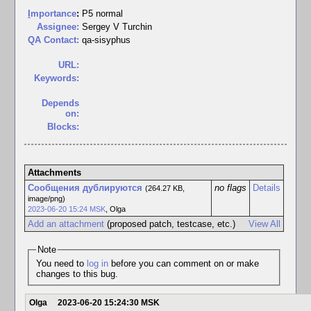
I
mportance
:
P5 normal
Assignee:
Sergey V Turchin
QA Contact:
qa-sisyphus
URL:
Keywords:
Depends
on:
Blocks:
Attachments
Сообщения дублируются
no flags
Details
(264.27 KB,
image/png)
2023-06-20 15:24 MSK
,
Olga
Add an attachment
(proposed patch, testcase, etc.)
View All
Note
You need to
log in
before you can comment on or make
changes to this bug.
Olga
2023-06-20 15:24:30 MSK