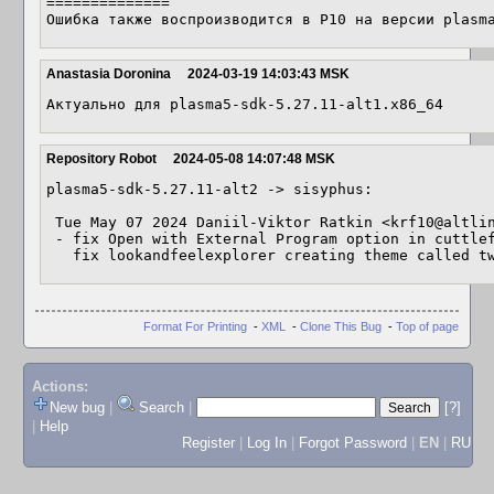
==============

Ошибка также воспроизводится в P10 на версии plasm
Anastasia Doronina
2024-03-19 14:03:43 MSK
Актуально для plasma5-sdk-5.27.11-alt1.x86_64
Repository Robot
2024-05-08 14:07:48 MSK
plasma5-sdk-5.27.11-alt2 -> sisyphus:

 Tue May 07 2024 Daniil-Viktor Ratkin <krf10@altlinux> 5.27.11-alt2

 - fix Open with External Program option in cuttlefish (Closes: 45136)

   fix lookandfeelexplorer creating theme called 
Format For Printing
-
XML
-
Clone This Bug
-
Top of page
Actions:
New bug
|
Search
|
[?]
|
Help
Register
|
Log In
|
Forgot Password
|
EN
|
RU