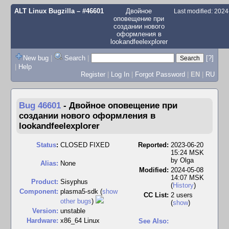
ALT Linux Bugzilla
– #46601
Двойное
Last modified: 202
оповещение при
создании нового
оформления в
lookandfeelexplorer
New bug
|
Search
|
[?]
|
Help
Register
|
Log In
|
Forgot Password
|
EN
|
RU
Bug 46601
-
Двойное оповещение при
создании нового оформления в
lookandfeelexplorer
Status
:
CLOSED FIXED
Reported:
2023-06-20
15:24 MSK
by
Olga
Alias:
None
Modified:
2024-05-08
14:07 MSK
Product:
Sisyphus
(
History
)
Component:
plasma5-sdk (
show
CC List:
2 users
other bugs
)
(
show
)
Version:
unstable
Hardware:
x86_64 Linux
See Also: