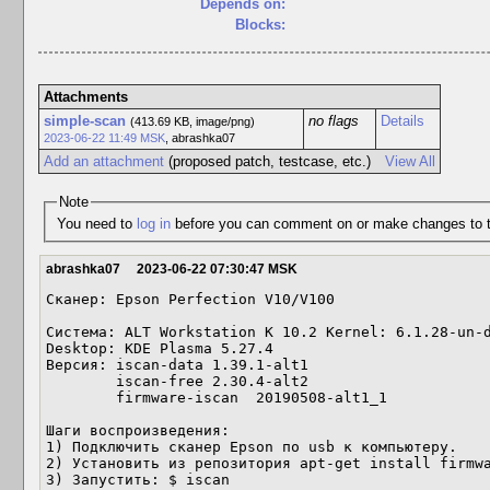
Depends on:
Blocks:
Attachments
simple-scan
no flags
Details
(413.69 KB, image/png)
2023-06-22 11:49 MSK
,
abrashka07
Add an attachment
(proposed patch, testcase, etc.)
View All
Note
You need to
log in
before you can comment on or make changes to t
abrashka07
2023-06-22 07:30:47 MSK
Сканер: Epson Perfection V10/V100

Система: ALT Workstation K 10.2 Kernel: 6.1.28-un-d
Desktop: KDE Plasma 5.27.4 

Версия: iscan-data 1.39.1-alt1

        iscan-free 2.30.4-alt2

        firmware-iscan	20190508-alt1_1

Шаги воспроизведения:

1) Подключить сканер Epson по usb к компьютеру.

2) Установить из репозитория apt-get install firmwa
3) Запустить: $ iscan
