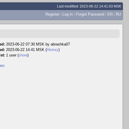
Last modified: 2023-06-22 14:41:03 MSK
Register
|
Log In
|
Forgot Password
|
EN
|
RU
ed:
2023-06-22 07:30 MSK by
abrashka07
ed:
2023-06-22 14:41 MSK (
History
)
st:
1 user
(
show
)
so: