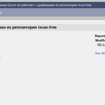
анер Epson не работает с драйверами из репозитория iscan-free
p
ми из репозитория iscan-free
Report
Modifi
CC Li
See Al