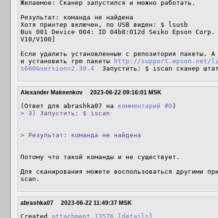
Желаемое: Сканер запустился и можно работать.

Результат: команда не найдена

Хотя принтер включен, по USB виден: $ lsusb

Bus 001 Device 004: ID 04b8:012d Seiko Epson Corp. 
V10/V100]

Если удалить установленные с репозитория пакеты. А 
и установить rpm пакеты 
http://support.epson.net/l
s600&version=2.30.4
  Запустить: $ iscan сканер шта
Alexander Makeenkov
2023-06-22 09:16:01 MSK
(Ответ для abrashka07 на 
комментарий #0
> 3) Запустить: $ iscan
> Результат: команда не найдена
Потому что такой команды и не существует.

Для сканирования можете воспользоваться другими пр
scan.
abrashka07
2023-06-22 11:49:37 MSK
Created 
attachment 13576
[details]