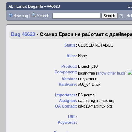
ALT Linux Bugzilla
– #46623
Ск
New bug
|
Search
|
[?]
|
Hel
Bug 46623
-
Сканер Epson не работает с драйвера
Status
:
CLOSED NOTABUG
Alias:
None
Product:
Branch p10
Component:
iscan-free (
show other bugs
)
Version:
не указана
Hardware:
x86_64 Linux
I
mportance
:
P5 normal
Assignee:
qa-team@altlinux.org
QA Contact:
qa-p10@altlinux.org
URL:
Keywords: