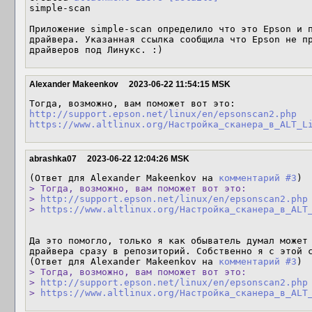
simple-scan

Приложение simple-scan определило что это Epson и п
драйвера. Указанная ссылка сообщила что Epson не пр
драйверов под Линукс. :)
Alexander Makeenkov
2023-06-22 11:54:15 MSK
http://support.epson.net/linux/en/epsonscan2.php
https://www.altlinux.org/Настройка_сканера_в_ALT_L
abrashka07
2023-06-22 12:04:26 MSK
(Ответ для Alexander Makeenkov на 
комментарий #3
> Тогда, возможно, вам поможет вот это:

> 
http://support.epson.net/linux/en/epsonscan2.php
> 
https://www.altlinux.org/Настройка_сканера_в_ALT
Да это помогло, только я как обыватель думал может 
драйвера сразу в репозиторий. Собственно я с этой с
(Ответ для Alexander Makeenkov на 
комментарий #3
> Тогда, возможно, вам поможет вот это:

> 
http://support.epson.net/linux/en/epsonscan2.php
> 
https://www.altlinux.org/Настройка_сканера_в_ALT