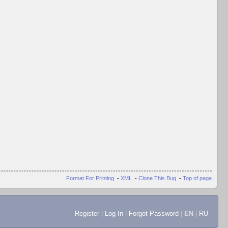
Format For Printing
-
XML
-
Clone This Bug
-
Top of page
Register
|
Log In
|
Forgot Password
|
EN
|
RU