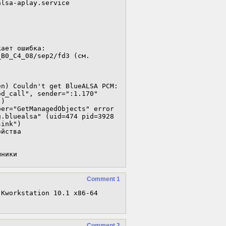
lsa-aplay.service

ает ошибка: 

B0_C4_08/sep2/fd3 (см. 
 

n) Couldn't get BlueALSA PCM: 
d_call", sender=":1.170" 
) 
er="GetManagedObjects" error 
.bluealsa" (uid=474 pid=3928 
ink")

йства

шники
Comment 1
Kworkstation 10.1 x86-64 
Comment 2