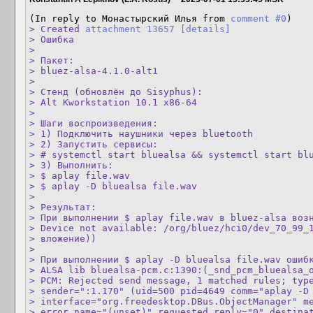
(In reply to Монастырский Илья from 
comment #0
> Created 
attachment 13657
[details]
> Ошибка

> 

> Пакет: 

> bluez-alsa-4.1.0-alt1

> 

> Стенд (обновлён до Sisyphus): 

> Alt Kworkstation 10.1 x86-64

> 

> Шаги воспроизведения: 

> 1) Подключить наушники через bluetooth

> 2) Запустить сервисы:

> # systemctl start bluealsa && systemctl start blu
> 3) Выполнить:

> $ aplay file.wav

> $ aplay -D bluealsa file.wav

> 

> Результат:

> При выполнении $ aplay file.wav в bluez-alsa возн
> Device not available: /org/bluez/hci0/dev_70_99_1
> вложение))

> 

> При выполнении $ aplay -D bluealsa file.wav ошибк
> ALSA lib bluealsa-pcm.c:1390:(_snd_pcm_bluealsa_o
> PCM: Rejected send message, 1 matched rules; type
> sender=":1.170" (uid=500 pid=4649 comm="aplay -D 
> interface="org.freedesktop.DBus.ObjectManager" me
> error name="(unset)" requested_reply="0" destinat