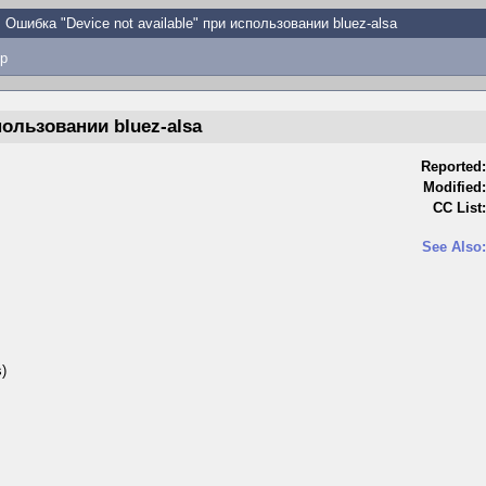
Ошибка "Device not available" при использовании bluez-alsa
p
пользовании bluez-alsa
Reported:
Modified:
CC List:
See Also:
s)