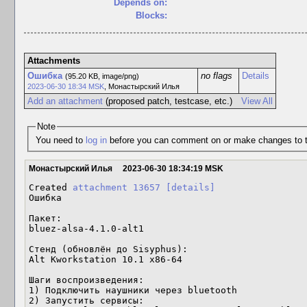
Depends on:
Blocks:
Attachments
Ошибка
no flags
Details
(95.20 KB, image/png)
2023-06-30 18:34 MSK
,
Монастырский Илья
Add an attachment
(proposed patch, testcase, etc.)
View All
Note
You need to
log in
before you can comment on or make changes to t
Монастырский Илья
2023-06-30 18:34:19 MSK
Created 
attachment 13657
[details]
Ошибка

Пакет: 

bluez-alsa-4.1.0-alt1

Стенд (обновлён до Sisyphus): 

Alt Kworkstation 10.1 x86-64

Шаги воспроизведения: 

1) Подключить наушники через bluetooth

2) Запустить сервисы:
