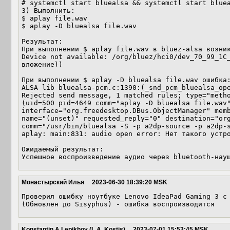
# systemctl start bluealsa && systemctl start bluea
3) Выполнить:

$ aplay file.wav

$ aplay -D bluealsa file.wav

Результат:

При выполнении $ aplay file.wav в bluez-alsa возник
Device not available: /org/bluez/hci0/dev_70_99_1C_
вложение))

При выполнении $ aplay -D bluealsa file.wav ошибка:
ALSA lib bluealsa-pcm.c:1390:(_snd_pcm_bluealsa_ope
Rejected send message, 1 matched rules; type="metho
(uid=500 pid=4649 comm="aplay -D bluealsa file.wav"
interface="org.freedesktop.DBus.ObjectManager" memb
name="(unset)" requested_reply="0" destination="org
comm="/usr/bin/bluealsa -S -p a2dp-source -p a2dp-s
aplay: main:831: audio open error: Нет такого устро
Ожидаемый результат: 

Успешное воспроизведение аудио через bluetooth-нау
Монастырский Илья
2023-06-30 18:39:20 MSK
Проверил ошибку ноутбуке Lenovo IdeaPad Gaming 3 с 
(Обновлён до Sisyphus) - ошибка воспроизводится
Konstantin A Lepikhov (L.A. Kostis)
2023-07-01 15:53:45 MSK