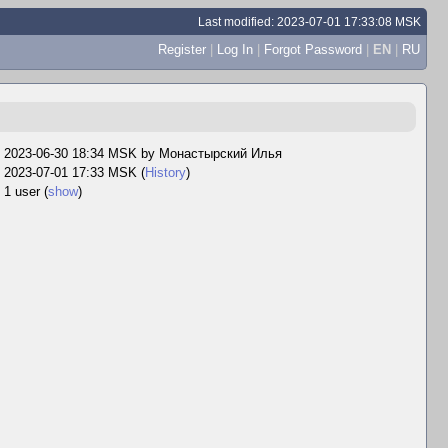
Last modified: 2023-07-01 17:33:08 MSK
Register
|
Log In
|
Forgot Password
|
EN
|
RU
2023-06-30 18:34 MSK by
Монастырский Илья
2023-07-01 17:33 MSK (
History
)
1 user
(
show
)