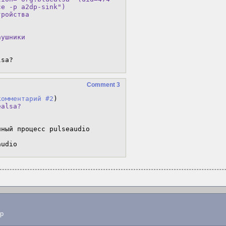
e -p a2dp-sink")

ройства

аушники
lsa?
Comment 3
комментарий #2
ealsa?
ный процесс pulseaudio

audio
lp