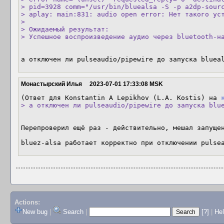
> pid=3928 comm="/usr/bin/bluealsa -S -p a2dp-sourc
> aplay: main:831: audio open error: Нет такого уст
> 

> Ожидаемый результат: 

> Успешное воспроизведение аудио через bluetooth-н
а отключен ли pulseaudio/pipewire до запуска bluea
Монастырский Илья
2023-07-01 17:33:08 MSK
(Ответ для Konstantin A Lepikhov (L.A. Kostis) на 
> а отключен ли pulseaudio/pipewire до запуска blu
Перепроверил ещё раз - действительно, мешал запущен
bluez-alsa работает корректно при отключении pulse
Actions:
New bug
|
Search
|
[?]
|
He