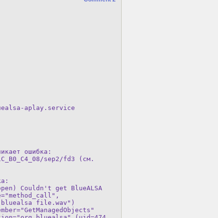
ealsa-aplay.service

икает ошибка: 

C_B0_C4_08/sep2/fd3 (см.

а: 

pen) Couldn't get BlueALSA

="method_call",

bluealsa file.wav")

mber="GetManagedObjects"

ion="org.bluealsa" (uid=474
