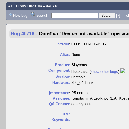
ALT Linux Bugzilla
– #46718
New bug
|
Search
|
[?]
|
Hel
Bug 46718
-
Ошибка "Device not available" при ис
Status
:
CLOSED NOTABUG
Alias:
None
Product:
Sisyphus
Component:
bluez-alsa (
show other bugs
)
Version:
unstable
Hardware:
x86_64 Linux
I
mportance
:
P5 normal
Assignee:
Konstantin A Lepikhov (L.A. Kosti
QA Contact:
qa-sisyphus
URL:
Keywords: