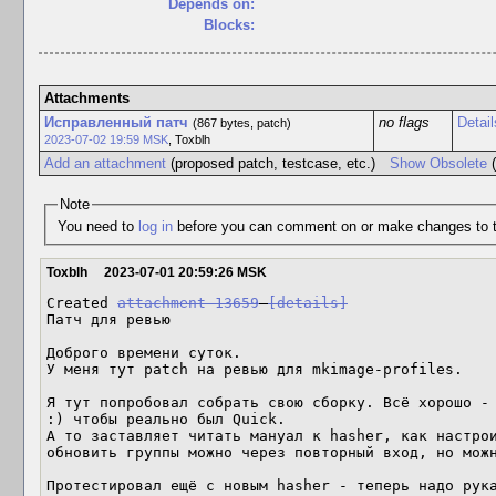
Depends on:
Blocks:
Attachments
Исправленный патч
no flags
Detail
(867 bytes, patch)
2023-07-02 19:59 MSK
,
Toxblh
Add an attachment
(proposed patch, testcase, etc.)
Show Obsolete
(
Note
You need to
log in
before you can comment on or make changes to t
Toxblh
2023-07-01 20:59:26 MSK
Created 
attachment 13659
[details]
Патч для ревью

Доброго времени суток. 

У меня тут patch на ревью для mkimage-profiles.

Я тут попробовал собрать свою сборку. Всё хорошо - 
:) чтобы реально был Quick. 

А то заставляет читать мануал к hasher, как настрои
обновить группы можно через повторный вход, но можн
Протестировал ещё с новым hasher - теперь надо рука