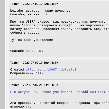
Toxblh
2023-07-02 19:22:00 MSK
builder-useradd - прям полезно. 

Спасибо, не знал :) 

Про `su USER` скорее, как подсказка, как получить н
цикла "(после повторного входа)". Я на виртуалке со
потому оказалось полезным такое, поставить всё, стя
собирать сразу.

Тут на ваше усмотрение.

Спасибо за ревью.
Toxblh
2023-07-02 19:59:44 MSK
Created 
attachment 13667
[details]
Исправленный патч
Toxblh
2023-07-02 20:03:16 MSK
> В актуальном Сизифе уже hasher-useradd сам включ
Ага проверил, на чистой сборке - и правда, при доба
включается.
