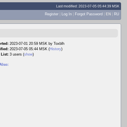
Last modified: 2023-07-05 05:44:39 MSK
Register
|
Log In
|
Forgot Password
|
EN
|
RU
rted:
2023-07-01 20:59 MSK by
Toxblh
fied:
2023-07-05 05:44 MSK (
History
)
List:
3 users
(
show
)
Also: