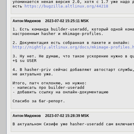
упоминается некая версия 2.0, хотя с 1.7 уже надо д
есть 
https://bugzilla.altlinux.org/44218
Антон Мидюков
2023-07-02 15:25:11 MSK
1. Есть команда builder-useradd, который одной кома
настроенным hasher и mkimage-profiles.

http://nightly.altlinux.org/docs/mkimage-profiles.
3. Ну нет. Не думаю, что такое ускорение нужно в qu
+$ su USER

4. В hasher-priv сейчас добавляют автостарт службы,
не актуально уже.

Итого, патч отклоняю, но нужно:

- написать про builder-useradd

- добавить ссылку на онлайн-документацию

Спасибо за баг-репорт.
Антон Мидюков
2023-07-02 15:28:39 MSK
В актуальном Сизифе уже hasher-useradd сам включае