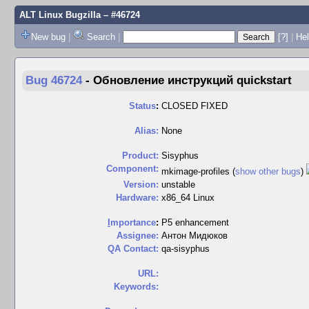
ALT Linux Bugzilla
– #46724
New bug
|
Search
|
[?]
|
Hel
Bug 46724
-
Обновление инструкций quickstart
Status
:
CLOSED FIXED
Alias:
None
Product:
Sisyphus
Component:
mkimage-profiles (
show other bugs
)
Version:
unstable
Hardware:
x86_64 Linux
I
mportance
:
P5 enhancement
Assignee:
Антон Мидюков
QA Contact:
qa-sisyphus
URL:
Keywords: