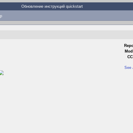
Обновление инструкций quickstart
p
Repo
Modi
CC 
See 