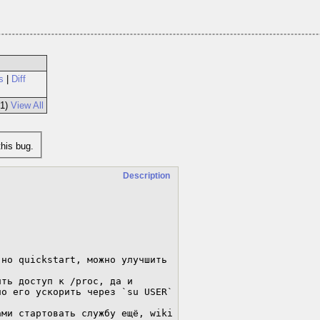
s
|
Diff
1)
View All
his bug.
Description
но quickstart, можно улучшить 
ть доступ к /proc, да и 
о его ускорить через `su USER`

ми стартовать службу ещё, wiki 