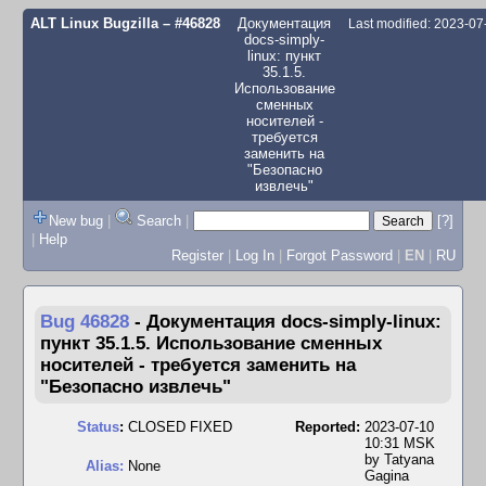
ALT Linux Bugzilla
– #46828
Документация
Last modified: 2023-0
docs-simply-
linux: пункт
⁠35.1.5.
Использование
сменных
носителей -
требуется
заменить на
"Безопасно
извлечь"
New bug
|
Search
|
[?]
|
Help
Register
|
Log In
|
Forgot Password
|
EN
|
RU
Bug 46828
-
Документация docs-simply-linux:
пункт ⁠35.1.5. Использование сменных
носителей - требуется заменить на
"Безопасно извлечь"
Status
:
CLOSED FIXED
Reported:
2023-07-10
10:31 MSK
by
Tatyana
Alias:
None
Gagina