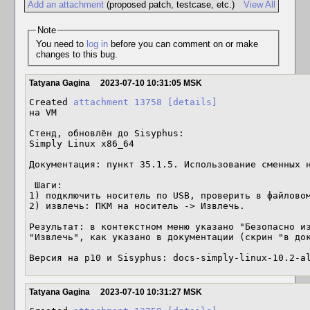
Add an attachment
(proposed patch, testcase, etc.)
View All
Note
You need to
log in
before you can comment on or make
changes to this bug.
Tatyana Gagina
2023-07-10 10:31:05 MSK
Created 
attachment 13758
[details]
на VM

Стенд, обновлён до Sisyphus:

Simply Linux x86_64

Документация: пункт ⁠35.1.5. Использование сменных н
 Шаги: 

1) подключить носитель по USB, проверить в файловом
2) извлечь: ПКМ на носитель -> Извлечь.

Результат: в контекстном меню указано "Безопасно из
"Извлечь", как указано в документации (скрин "в док
Версия на p10 и Sisyphus: docs-simply-linux-10.2-a
Tatyana Gagina
2023-07-10 10:31:27 MSK