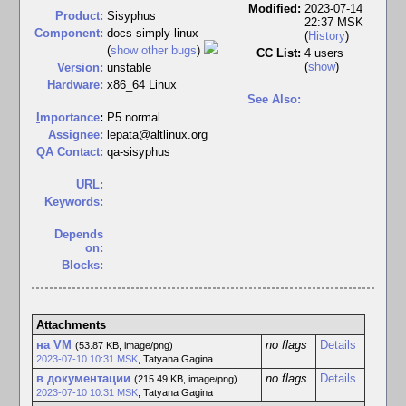
Modified:
2023-07-14
Product:
Sisyphus
22:37 MSK
Component:
docs-simply-linux
(
History
)
(
show other bugs
)
CC List:
4 users
(
show
)
Version:
unstable
Hardware:
x86_64 Linux
See Also:
I
mportance
:
P5 normal
Assignee:
lepata@altlinux.org
QA Contact:
qa-sisyphus
URL:
Keywords:
Depends
on:
Blocks:
Attachments
на VM
no flags
Details
(53.87 KB, image/png)
2023-07-10 10:31 MSK
,
Tatyana Gagina
в документации
no flags
Details
(215.49 KB, image/png)
2023-07-10 10:31 MSK
,
Tatyana Gagina