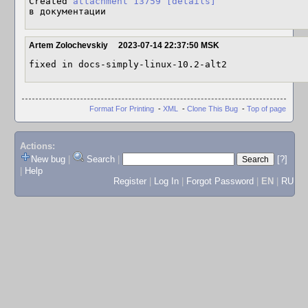
Created 
attachment 13759
[details]
в документации
Artem Zolochevskiy
2023-07-14 22:37:50 MSK
fixed in docs-simply-linux-10.2-alt2
Format For Printing
-
XML
-
Clone This Bug
-
Top of page
Actions:
New bug
|
Search
|
[?]
|
Help
Register
|
Log In
|
Forgot Password
|
EN
|
RU