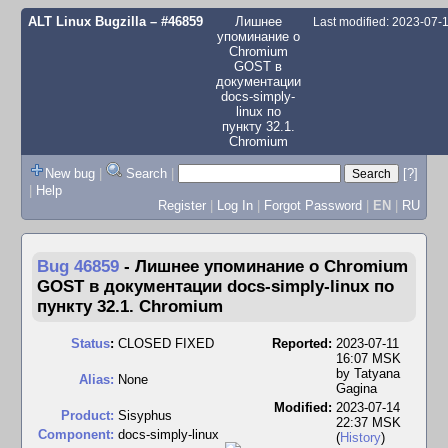
ALT Linux Bugzilla
– #46859
Лишнее
Last modified: 2023-07
упоминание о
Chromium
GOST в
документации
docs-simply-
linux по
пункту 32.1.
Chromium
New bug
|
Search
|
[?]
|
Help
Register
|
Log In
|
Forgot Password
|
EN
|
RU
Bug 46859
-
Лишнее упоминание о Chromium
GOST в документации docs-simply-linux по
пункту 32.1. Chromium
Status
:
CLOSED FIXED
Reported:
2023-07-11
16:07 MSK
by
Tatyana
Alias:
None
Gagina
Modified:
2023-07-14
Product:
Sisyphus
22:37 MSK
Component:
docs-simply-linux
(
History
)