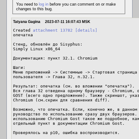
You need to
log in
before you can comment on or make
changes to this bug.
Tatyana Gagina
2023-07-11 16:07:43 MSK
Created 
attachment 13782
[details]
опечатка

Стенд, обновлён до Sisyphus:

Simply Linux x86_64

Документация: пункт 32.1. Chromium

Шаги: 

Меню приложений -> Системные -> Стартовая страница 
пользователя -> Глава 32, п.32.1.

Результат: опечатка (см. во вложении "опечатка").

Вся глава 32 отведена одному браузеру - Chromium, о
GOST (всего одно предложение). Также скриншот, указ
Chromium (см.скрин для сравнения diff). 

Возможно, что опечатка. Если, конечно же, в данном 
руководство по использованию сразу двух браузеров. 
использованию Chromium Gost такое же подробное, как
отдельный пункт в документации Chromium Gost.

Проверялось на p10, ошибка воспроизводится.
