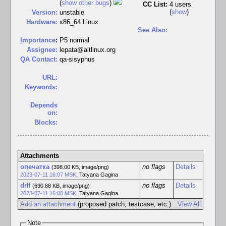
(
show other bugs
)
CC List:
4 users
(
show
)
Version:
unstable
Hardware:
x86_64 Linux
See Also:
I
mportance
:
P5 normal
Assignee:
lepata@altlinux.org
QA Contact:
qa-sisyphus
URL:
Keywords:
Depends
on:
Blocks:
Attachments
опечатка
no flags
Details
(398.00 KB, image/png)
2023-07-11 16:07 MSK
,
Tatyana Gagina
diff
no flags
Details
(690.88 KB, image/png)
2023-07-11 16:08 MSK
,
Tatyana Gagina
Add an attachment
(proposed patch, testcase, etc.)
View All
Note