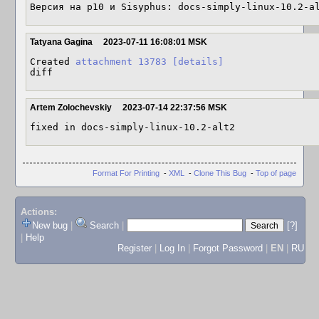
Версия на p10 и Sisyphus: docs-simply-linux-10.2-a
Tatyana Gagina
2023-07-11 16:08:01 MSK
Created 
attachment 13783
[details]
diff
Artem Zolochevskiy
2023-07-14 22:37:56 MSK
fixed in docs-simply-linux-10.2-alt2
Format For Printing
-
XML
-
Clone This Bug
-
Top of page
Actions:
New bug
|
Search
|
[?]
|
Help
Register
|
Log In
|
Forgot Password
|
EN
|
RU