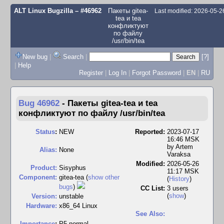
ALT Linux Bugzilla
– #46962
Пакеты gitea-
Last modified: 2026-05-
tea и tea
конфликтуют
по файлу
/usr/bin/tea
New bug
|
Search
|
[?]
|
Help
Register
|
Log In
|
Forgot Password
|
EN
|
RU
Bug 46962
-
Пакеты gitea-tea и tea
конфликтуют по файлу /usr/bin/tea
Status
:
NEW
Reported:
2023-07-17
16:46 MSK
by
Artem
Alias:
None
Varaksa
Modified:
2026-05-26
Product:
Sisyphus
11:17 MSK
Component:
gitea-tea (
show other
(
History
)
bugs
)
CC List:
3 users
(
show
)
Version:
unstable
Hardware:
x86_64 Linux
See Also:
I
mportance
:
P5 normal