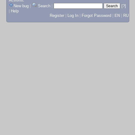
Actions:
New bug
|
Search
|
[?]
|
Help
Register
|
Log In
|
Forgot Password
|
EN
|
RU