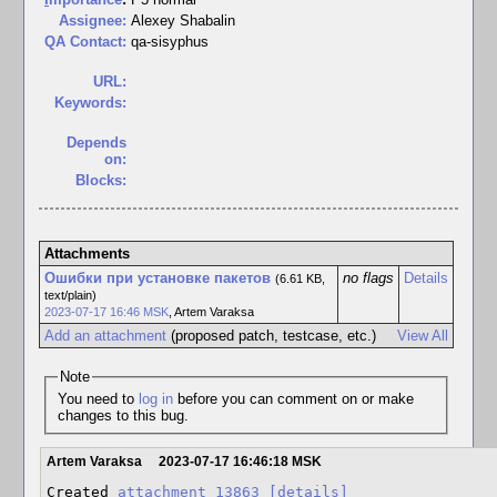
Assignee:
Alexey Shabalin
QA Contact:
qa-sisyphus
URL:
Keywords:
Depends
on:
Blocks:
Attachments
Ошибки при установке пакетов
no flags
Details
(6.61 KB,
text/plain)
2023-07-17 16:46 MSK
,
Artem Varaksa
Add an attachment
(proposed patch, testcase, etc.)
View All
Note
You need to
log in
before you can comment on or make
changes to this bug.
Artem Varaksa
2023-07-17 16:46:18 MSK
Created 
attachment 13863
[details]