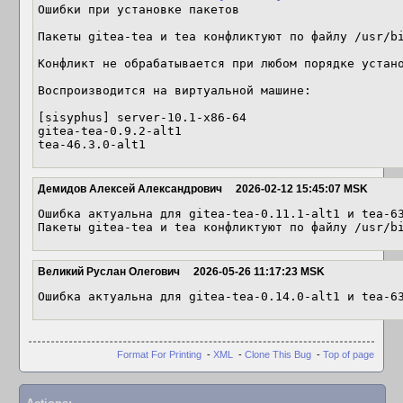
Ошибки при установке пакетов

Пакеты gitea-tea и tea конфликтуют по файлу /usr/bi
Конфликт не обрабатывается при любом порядке устано
Воспроизводится на виртуальной машине:

[sisyphus] server-10.1-x86-64

gitea-tea-0.9.2-alt1

tea-46.3.0-alt1
Демидов Алексей Александрович
2026-02-12 15:45:07 MSK
Ошибка актуальна для gitea-tea-0.11.1-alt1 и tea-63
Пакеты gitea-tea и tea конфликтуют по файлу /usr/b
Великий Руслан Олегович
2026-05-26 11:17:23 MSK
Ошибка актуальна для gitea-tea-0.14.0-alt1 и tea-6
Format For Printing
-
XML
-
Clone This Bug
-
Top of page