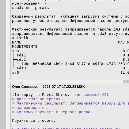
монтирования: /

sda3: не трогать

Ожидаемый результат: Успешная загрузка системы c sd
разделов успешно введен. Шифрованный раздел доступе
Фактический результат: Запрашивается пароль для sda
запрашивается. Шифрованный раздел на sda3 отсутству
# lsblk

NAME                                          MAJ:MI
MOUNTPOINTS

sda                                             8:0
├─sda1                                          8:1
├─sda2                                          8:2
│ └─luks-b66a646d-4b9c-3c44-8147-dd49f3cc4748 253:0
└─sda3                                          8:3
sr0                                            11:
Олег Соловьев
2023-07-17 17:22:28 MSK
(In reply to Pavel Shilov from 
comment #0
> диск sda: не трогать

> Фактический результат: Запрашивается пароль для s
> запрашивается.

> Система грузится с первого диска.
Грузите со второго.
