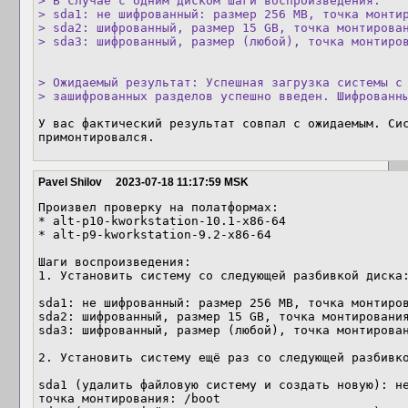
> В случае с одним диском шаги воспроизведения:

> sda1: не шифрованный: размер 256 MB, точка монтир
> sda2: шифрованный, размер 15 GB, точка монтирован
> sda3: шифрованный, размер (любой), точка монтиро
> Ожидаемый результат: Успешная загрузка системы c 
> зашифрованных разделов успешно введен. Шифрованн
У вас фактический результат совпал с ожидаемым. Сис
примонтировался.
Pavel Shilov
2023-07-18 11:17:59 MSK
Произвел проверку на полатформах:

* alt-p10-kworkstation-10.1-x86-64

* alt-p9-kworkstation-9.2-x86-64

Шаги воспроизведения:

1. Установить систему со следующей разбивкой диска:
sda1: не шифрованный: размер 256 MB, точка монтиров
sda2: шифрованный, размер 15 GB, точка монтирования
sda3: шифрованный, размер (любой), точка монтирован
2. Установить систему ещё раз со следующей разбивко
sda1 (удалить файловую систему и создать новую): не
точка монтирования: /boot
