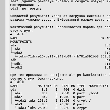
sda2 (удалить файловую систему и создать новую): ши
монтирования: /

sda3: не трогать

Ожидаемый результат: Успешная загрузка системы c sd
раздела успешно введен. Шифрованный раздел доступен
Фактический результат: Запрашивается пароль для sda
отсутствует:

# lsblk

NAME                                          MAJ:MI
MOUNTPOINTS

sda                                             8:0
├─sda1                                          8:1
└─sda2                                          8:2
  └─luks-71dcce15-bef1-d948-b09f-fb781a392bb3 253:0    0 24,7G  0 crypt /

sdb                                             8:1
├─sdb1                                          8:1
└─sdb2                                          8:1
При тестировании на платформе alt-p9-kworkstation-9
соответствует фактическому:

# lsblk

NAME          MAJ:MIN RM  SIZE RO TYPE  MOUNTPOINT

sda             8:0    0   40G  0 disk

├─sda1          8:1    0  255M  0 part  /boot

├─sda2          8:2    0 19,5G  0 part

│ └─sda2-luks 253:1    0 19,5G  0 crypt /

└─sda3          8:3    0 20,2G  0 part

  └─sda3-luks 253:0    0 20,2G  0 crypt