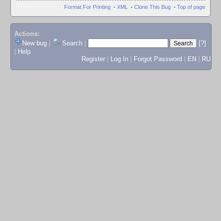
Format For Printing
-
XML
-
Clone This Bug
-
Top of page
Actions:
New bug
|
Search
|
[?]
|
Help
Register
|
Log In
|
Forgot Password
|
EN
|
RU