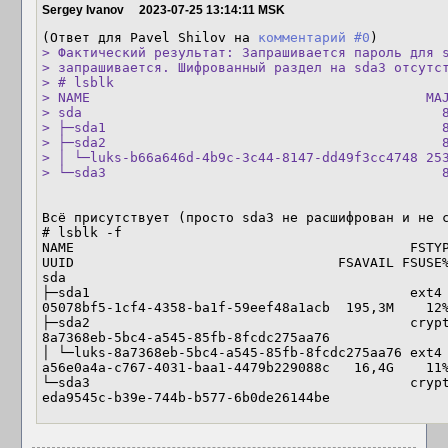
Sergey Ivanov
2023-07-25 13:14:11 MSK
(Ответ для Pavel Shilov на 
комментарий #0
> Фактический результат: Запрашивается пароль для s
> запрашивается. Шифрованный раздел на sda3 отсутст
> # lsblk

> NAME                                          MAJ
> sda                                             8
> ├─sda1                                          8
> ├─sda2                                          8
> │ └─luks-b66a646d-4b9c-3c44-8147-dd49f3cc4748 253
> └─sda3                                          
Всё присутствует (просто sda3 не расшифрован и не с
# lsblk -f

NAME                                          FSTYPE
UUID                                 FSAVAIL FSUSE%
sda                                                                                                                                                   

├─sda1                                        ext4        1.0        
05078bf5-1cf4-4358-ba1f-59eef48a1acb  195,3M    12%
├─sda2                                        crypto_LUKS 1            
8a7368eb-5bc4-a545-85fb-8fcdc275aa76               
│ └─luks-8a7368eb-5bc4-a545-85fb-8fcdc275aa76 ext4        1.0        
a56e0a4a-c767-4031-baa1-4479b229088c   16,4G    11%
└─sda3                                        crypto_LUKS 1            
eda9545c-b39e-744b-b577-6b0de26144be