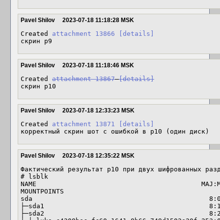
Pavel Shilov
2023-07-18 11:18:28 MSK
Created 
attachment 13866
[details]
скрин р9
Pavel Shilov
2023-07-18 11:18:46 MSK
Created 
attachment 13867
[details]
скрин р10
Pavel Shilov
2023-07-18 12:33:23 MSK
Created 
attachment 13871
[details]
корректный скрин шот с ошибкой в р10 (один диск)
Pavel Shilov
2023-07-18 12:35:22 MSK
Фактический результат р10 при двух шифрованных разд
# lsblk

NAME                                          MAJ:MI
MOUNTPOINTS

sda                                             8:0
├─sda1                                          8:1
├─sda2                                          8:2