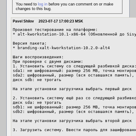
You need to
log in
before you can comment on or make
changes to this bug.
Pavel Shilov
2023-07-17 17:00:23 MSK
Произвел тестирование на платформе: 

* alt-kworkstation-10.1-x86-64 (Обновленной до Sisy
Версия пакета:

* branding-xalt-kworkstation-10.2.0-alt4

Шаги воспроизведения: 

При проверке с двумя дисками:

1. Установить систему со следующей разбивкой диска:
sda1: не шифрованный: размер 256 MB, точка монтиров
sda2: шифрованный, размер (вся оставшаяся память), 
диск sdb: не трогать

На этапе установки загрузчика выбрать первый диск

2. Установить систему ещё раз со следующей разбивко
диск sda: не трогать

sdb1: не шифрованный: размер 256 MB, точка монтиров
sdb2: шифрованный, размер (вся оставшаяся память), 
На этапе установки загрузчика выбрать второй диск

3. Загрузить систему. Ввести пароль для зашифрованн