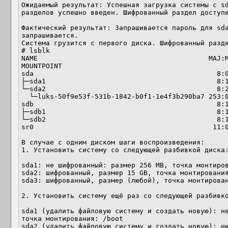
Ожидаемый результат: Успешная загрузка системы c sd
разделов успешно введен. Шифрованный раздел доступе
Фактический результат: Запрашивается пароль для sda
запрашивается.

Система грузится с первого диска. Шифрованный разде
# lsblk

NAME                                          MAJ:MI
MOUNTPOINT

sda                                             8:0
├─sda1                                          8:1
└─sda2                                          8:2
  └─luks-50f9e53f-531b-1842-b0f1-1e4f3b290ba7 253:0    0 24,7G  0 crypt /

sdb                                             8:1
├─sdb1                                          8:1
└─sdb2                                          8:1
sr0                                            11:0
В случае с одним диском шаги воспроизведения:

1. Установить систему со следующей разбивкой диска:
sda1: не шифрованный: размер 256 MB, точка монтиров
sda2: шифрованный, размер 15 GB, точка монтирования
sda3: шифрованный, размер (любой), точка монтирован
2. Установить систему ещё раз со следующей разбивко
sda1 (удалить файловую систему и создать новую): не
точка монтирования: /boot

sda2 (удалить файловую систему и создать новую): ши