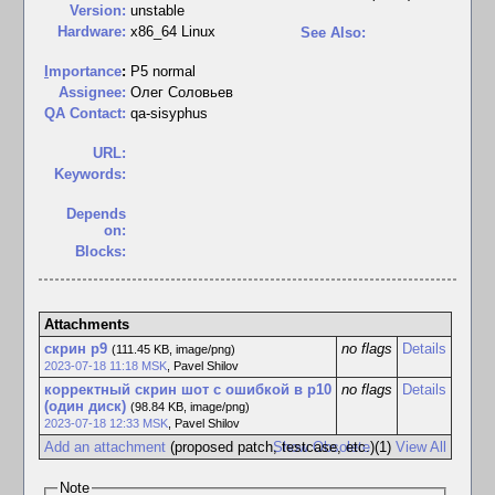
Version:
unstable
Hardware:
x86_64 Linux
See Also:
I
mportance
:
P5 normal
Assignee:
Олег Соловьев
QA Contact:
qa-sisyphus
URL:
Keywords:
Depends
on:
Blocks:
Attachments
скрин р9
no flags
Details
(111.45 KB, image/png)
2023-07-18 11:18 MSK
,
Pavel Shilov
корректный скрин шот с ошибкой в р10
no flags
Details
(один диск)
(98.84 KB, image/png)
2023-07-18 12:33 MSK
,
Pavel Shilov
Add an attachment
(proposed patch, testcase, etc.)
Show Obsolete
(1)
View All
Note