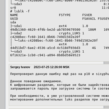
│ └─luks-c4208bec-fc60-1641-8b66-749d1502e20f 253:0
└─sda3                                          8:3
sr0                                            11:0
# lsblk -f

NAME                     FSTYPE      FSVER            LABEL        
UUID                                 FSAVAIL FSUSE%
sda                                                                                                                                

├─sda1                   ext4        1.0                                       
49db1360-4629-4f9b-be2d-ab7859679500    186M    16%
├─sda2                   crypto_LUKS 1                                         
c4208bec-fc60-1641-8b66-749d1502e20f               
│ └─luks-c4208bec-fc60-1641-8b66-749d1502e20f

│                        ext4        1.0                                       
44d51bd7-6ae2-4536-a5cd-4c518df656d3      4G    74%
└─sda3                   crypto_LUKS 1                                         
6f16321e-1cb0-c941-a094-8b8bd58e9523
Sergey Ivanov
2023-07-25 12:26:00 MSK
Перепроверил данную ошибку ещё раз на p10 и sisyphu
Данное поведение ожидаемое.

К шифрованным разделам, которые не были задействова
запрашивается пароль при загрузке системы (и соотве
При необходимости, в уже установленной системе можн
монтирование дополнительных luks разделов при загр