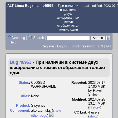
ALT Linux Bugzilla
– #46963
При наличии
Last modified: 2023-07
в системе
двух
шифрованных
томов
отображается
только один
New bug
|
Search
|
[?]
|
Help
Register
|
Log In
|
Forgot Password
|
EN
|
RU
Bug 46963
-
При наличии в системе двух
шифрованных томов отображается только
один
Status
:
CLOSED
Reported:
2023-07-17
WORKSFORME
17:00 MSK
by
Pavel
Shilov
Alias:
None
Modified:
2023-07-25
13:14 MSK
Product:
Sisyphus
(
History
)
Component:
alterator-luks (
show
CC List:
4 users
other bugs
)
(
show
)