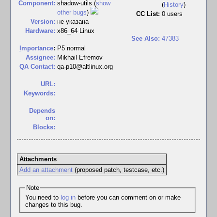
Component:
shadow-utils (
show
(
History
)
other bugs
)
CC List:
0 users
Version:
не указана
Hardware:
x86_64 Linux
See Also:
47383
I
mportance
:
P5 normal
Assignee:
Mikhail Efremov
QA Contact:
qa-p10@altlinux.org
URL:
Keywords:
Depends
on:
Blocks:
Attachments
Add an attachment
(proposed patch, testcase, etc.)
Note
You need to
log in
before you can comment on or make
changes to this bug.