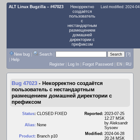
ALT Linux Bugzilla
– #47023
Некорректно
Last modified: 2024-0
создаётся
пользователь
с
нестандартным
размещением
домашней
директории c
префиксом
New bug
|
Search
|
[?]
|
Help
Register
|
Log In
|
Forgot Password
|
EN
|
RU
Bug 47023
-
Некорректно создаётся
пользователь с нестандартным
размещением домашней директории c
префиксом
Status
:
CLOSED FIXED
Reported:
2023-07-25
12:27 MSK
by
Aleksandr
Alias:
None
Sysoev
Modified:
2024-04-28
Product:
Branch p10
20:24 MSK