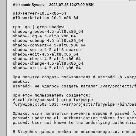
Aleksandr Sysoev
2023-07-25 12:27:09 MSK
p10-server-10.1-x86-64

p10-workstation-10.1-x86-64

rpm -qa | grep shadow:

shadow-groups-4.5-alt8.x86_64

shadow-log-4.5-alt8.x86_64

shadow-submap-4.5-alt8.x86_64

shadow-convert-4.5-alt8.x86_64

shadow-suite-4.5-alt8.noarch

shadow-edit-4.5-alt8.x86_64

shadow-check-4.5-alt8.x86_64

shadow-change-4.5-alt8.x86_64

shadow-utils-4.5-alt8.x86_64

При попытке создать пользователя # useradd -b /var/
ошибка:

useradd: не удалось создать каталог /var/projects/f
При этом пользователь создается:

# cat /etc/passwd | grep furywipe

furywipe:x:503:503::/var/projects/furywipe:/bin/bas
Однако, если попытаться поменять пароль # passwd fu
passwd: updating all authentication tokens for user
passwd: User not known to the underlying authentica
В Sisyphus данная ошибка не воспроизводится, польз