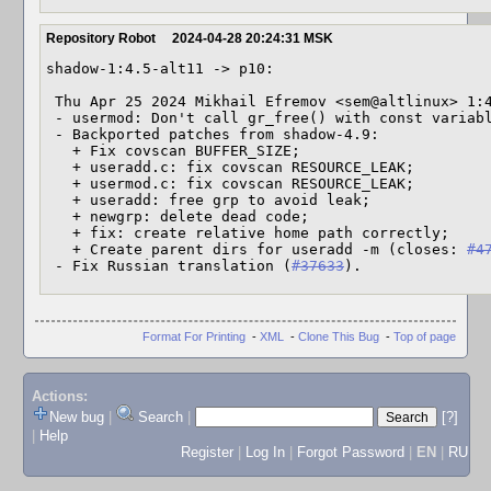
Repository Robot
2024-04-28 20:24:31 MSK
shadow-1:4.5-alt11 -> p10:

 Thu Apr 25 2024 Mikhail Efremov <sem@altlinux> 1:4.5-alt11

 - usermod: Don't call gr_free() with const variable.

 - Backported patches from shadow-4.9:

   + Fix covscan BUFFER_SIZE;

   + useradd.c: fix covscan RESOURCE_LEAK;

   + usermod.c: fix covscan RESOURCE_LEAK;

   + useradd: free grp to avoid leak;

   + newgrp: delete dead code;

   + fix: create relative home path correctly;

   + Create parent dirs for useradd -m (closes: 
#4
 - Fix Russian translation (
#37633
).
Format For Printing
-
XML
-
Clone This Bug
-
Top of page
Actions:
New bug
|
Search
|
[?]
|
Help
Register
|
Log In
|
Forgot Password
|
EN
|
RU