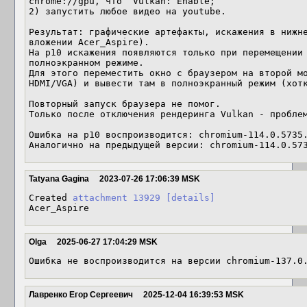
chrome://gpu, что  Vulkan: Enable;

2) запустить любое видео на youtube.

Результат: графические артефакты, искажения в нижне
вложении Acer_Aspire).

На p10 искажения появляются только при перемещении 
полноэкранном режиме.

Для этого переместить окно с браузером на второй мо
HDMI/VGA) и вывести там в полноэкранный режим (хотк
Повторный запуск браузера не помог. 

Только после отключения рендеринга Vulkan - проблем
Ошибка на p10 воспроизводится: chromium-114.0.5735.
Аналогично на предыдущей версии: chromium-114.0.57
Tatyana Gagina
2023-07-26 17:06:39 MSK
Created 
attachment 13929
[details]
Acer_Aspire
Olga
2025-06-27 17:04:29 MSK
Ошибка не воспроизводится на версии chromium-137.0
Лавренко Егор Сергеевич
2025-12-04 16:39:53 MSK