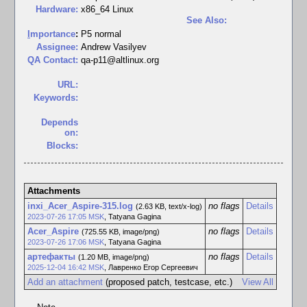
Hardware:
x86_64 Linux
See Also:
I
mportance
:
P5 normal
Assignee:
Andrew Vasilyev
QA Contact:
qa-p11@altlinux.org
URL:
Keywords:
Depends
on:
Blocks:
Attachments
inxi_Acer_Aspire-315.log
no flags
Details
(2.63 KB, text/x-log)
2023-07-26 17:05 MSK
,
Tatyana Gagina
Acer_Aspire
no flags
Details
(725.55 KB, image/png)
2023-07-26 17:06 MSK
,
Tatyana Gagina
артефакты
no flags
Details
(1.20 MB, image/png)
2025-12-04 16:42 MSK
,
Лавренко Егор Сергеевич
Add an attachment
(proposed patch, testcase, etc.)
View All