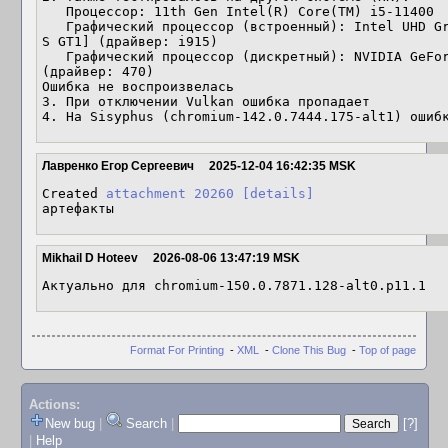
   Процессор: 11th Gen Intel(R) Core(TM) i5-11400

   Графический процессор (встроенный): Intel UHD Graphics 730 [Intel Rocket Lake-
S GT1] (драйвер: i915)

   Графический процессор (дискретный): NVIDIA GeForce GT 1030 [NVIDIA GP108] 
(драйвер: 470)

Ошибка не воспроизвелась

3. При отключении Vulkan ошибка пропадает

4. На Sisyphus (chromium-142.0.7444.175-alt1) ошиб
Лавренко Егор Сергеевич
2025-12-04 16:42:35 MSK
Created 
attachment 20260
[details]
артефакты
Mikhail D Hoteev
2026-08-06 13:47:19 MSK
Актуально для chromium-150.0.7871.128-alt0.p11.1
Format For Printing
-
XML
-
Clone This Bug
-
Top of page
Actions:
New bug
|
Search
|
[?]
|
Help