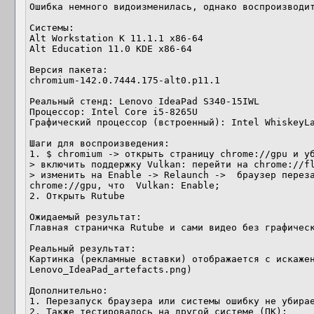
Ошибка немного видоизменилась, однако воспроизводит
Системы:

Alt Workstation K 11.1.1 x86-64

Alt Education 11.0 KDE x86-64

Версия пакета:

chromium-142.0.7444.175-alt0.p11.1

Реальный стенд: Lenovo IdeaPad S340-15IWL

Процессор: Intel Core i5-8265U

Графический процессор (встроенный): Intel WhiskeyLa
Шаги для воспроизведения: 

1. $ chromium -> открыть страницу chrome://gpu и у
> включить поддержку Vulkan: перейти на chrome://f
> изменить на Enable -> Relaunch ->  браузер переза
chrome://gpu, что  Vulkan: Enable;

2. Открыть Rutube

Ожидаемый результат:

Главная страничка Rutube и сами видео без графическ
Реальный результат:

Картинка (рекламные вставки) отображается с искажен
Lenovo_IdeaPad_artefacts.png)

Дополнительно:

1. Перезапуск браузера или системы ошибку не убирае
2. Также тестировалось на другой системе (ПК):
