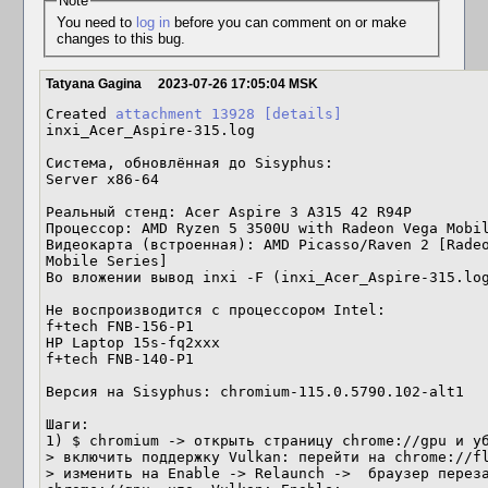
Note
You need to
log in
before you can comment on or make
changes to this bug.
Tatyana Gagina
2023-07-26 17:05:04 MSK
Created 
attachment 13928
[details]
inxi_Acer_Aspire-315.log

Система, обновлённая до Sisyphus:

Server x86-64

Реальный стенд: Acer Aspire 3 A315 42 R94P 

Процессор: AMD Ryzen 5 3500U with Radeon Vega Mobil
Видеокарта (встроенная): AMD Picasso/Raven 2 [Radeo
Mobile Series] 

Во вложении вывод inxi -F (inxi_Acer_Aspire-315.log
Не воспроизводится с процессором Intel:

f+tech FNB-156-P1

HP Laptop 15s-fq2xxx

f+tech FNB-140-P1

Версия на Sisyphus: chromium-115.0.5790.102-alt1

Шаги: 

1) $ chromium -> открыть страницу chrome://gpu и у
> включить поддержку Vulkan: перейти на chrome://f
> изменить на Enable -> Relaunch ->  браузер переза