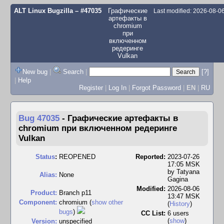
ALT Linux Bugzilla
– #47035
Графические
Last modified: 2026-08-0
артефакты в
chromium
при
включенном
редеринге
Vulkan
New bug
|
Search
|
[?]
|
Help
Register
|
Log In
|
Forgot Password
|
EN
|
RU
Bug 47035
-
Графические артефакты в
chromium при включенном редеринге
Vulkan
Status
:
REOPENED
Reported:
2023-07-26
17:05 MSK
by
Tatyana
Alias:
None
Gagina
Modified:
2026-08-06
Product:
Branch p11
13:47 MSK
Component:
chromium (
show other
(
History
)
bugs
)
CC List:
6 users
(
show
)
Version:
unspecified