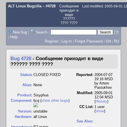
ALT Linux Bugzilla
– #4728
Сообщение
Last modified: 2005-09-01 
приходит в
виде
??????
???? ????
New bug
|
Search
|
[?]
|
Help
Register
|
Log In
|
Forgot Password
|
EN
|
RU
Bug 4728
-
Сообщение приходит в виде
?????? ???? ????
Status
:
CLOSED FIXED
Reported:
2004-07-07
19:16 MSD
by
Artem
Alias:
None
Pastukhov
Modified:
2005-09-01
Product:
Sisyphus
12:04 MSD
Component:
licq (
show other bugs
)
(
History
)
CC List:
1 user
(
show
)
Version:
unstable
Hardware:
all Linux
See Also:
I
mportance
:
P2 major