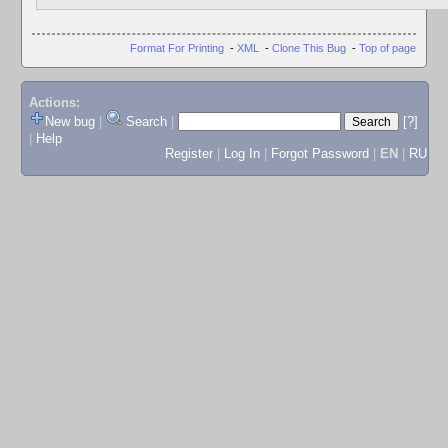
Format For Printing
-
XML
-
Clone This Bug
-
Top of page
Actions:
New bug
|
Search
|
[?]
|
Help
Register
|
Log In
|
Forgot Password
|
EN
|
RU