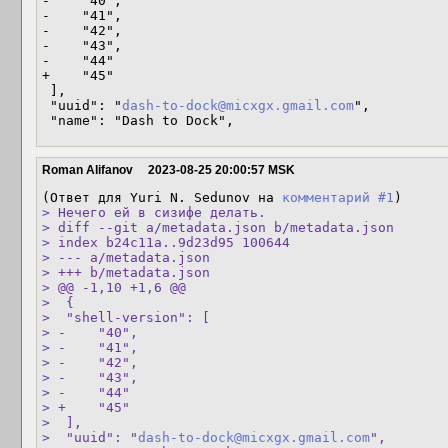
-    "40",

-    "41",

-    "42",

-    "43",

-    "44"

+    "45"

 ],

 "uuid": "
dash-to-dock@micxgx.gmail.com
",

 "name": "Dash to Dock",
Roman Alifanov
2023-08-25 20:00:57 MSK
(Ответ для Yuri N. Sedunov на 
комментарий #1
> Нечего ей в сизифе делать.

> diff --git a/metadata.json b/metadata.json

> index b24c11a..9d23d95 100644

> --- a/metadata.json

> +++ b/metadata.json

> @@ -1,10 +1,6 @@

>  {

>  "shell-version": [

> -    "40",

> -    "41",

> -    "42",

> -    "43",

> -    "44"

> +    "45"

>  ],

>  "uuid": "
dash-to-dock@micxgx.gmail.com
",
