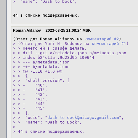
>  "name": "Dash to Dock",
44 в списке поддерживаемых.
Roman Alifanov
2023-08-25 21:08:24 MSK
(Ответ для Roman Alifanov на 
комментарий #2
> (Ответ для Yuri N. Sedunov на 
комментарий #1
)

> > Нечего ей в сизифе делать.

> > diff --git a/metadata.json b/metadata.json

> > index b24c11a..9d23d95 100644

> > --- a/metadata.json

> > +++ b/metadata.json

> > @@ -1,10 +1,6 @@

> >  {

> >  "shell-version": [

> > -    "40",

> > -    "41",

> > -    "42",

> > -    "43",

> > -    "44"

> > +    "45"

> >  ],

> >  "uuid": "
dash-to-dock@micxgx.gmail.com
",

> >  "name": "Dash to Dock",

> 

> 44 в списке поддерживаемых.