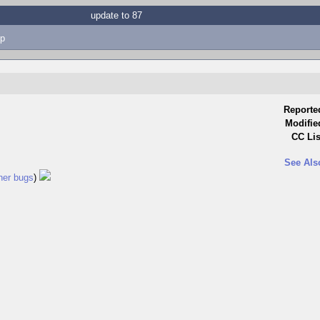
update to 87
p
Reporte
Modifie
CC Lis
See Als
her bugs
)