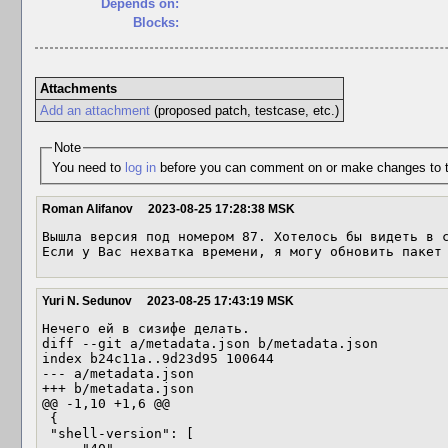
Depends on:
Blocks:
Attachments
Add an attachment
(proposed patch, testcase, etc.)
Note
You need to
log in
before you can comment on or make changes to t
Roman Alifanov
2023-08-25 17:28:38 MSK
Вышла версия под номером 87. Хотелось бы видеть в с
Если у Вас нехватка времени, я могу обновить пакет
Yuri N. Sedunov
2023-08-25 17:43:19 MSK
Нечего ей в сизифе делать.

diff --git a/metadata.json b/metadata.json

index b24c11a..9d23d95 100644

--- a/metadata.json

+++ b/metadata.json

@@ -1,10 +1,6 @@

 {

 "shell-version": [
