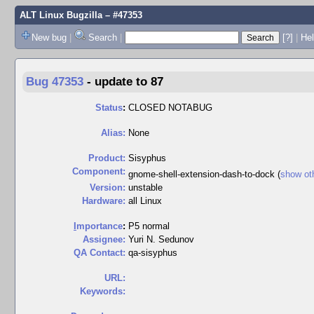
ALT Linux Bugzilla
– #47353
New bug
|
Search
|
[?]
|
Hel
Bug 47353
-
update to 87
Status
:
CLOSED NOTABUG
Alias:
None
Product:
Sisyphus
Component:
gnome-shell-extension-dash-to-dock (
show ot
Version:
unstable
Hardware:
all Linux
I
mportance
:
P5 normal
Assignee:
Yuri N. Sedunov
QA Contact:
qa-sisyphus
URL:
Keywords: