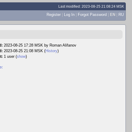
Last modified: 2023-08-25 21:08:24 MSK
Register
|
Log In
|
Forgot Password
|
EN
|
RU
d:
2023-08-25 17:28 MSK by
Roman Alifanov
d:
2023-08-25 21:08 MSK (
History
)
t:
1 user
(
show
)
o: