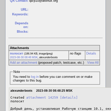
QA Contact:
qa-p10@altlinux.org
URL:
Keywords:
Depends
on:
Blocks:
Attachments
полосит
no flags
Details
(186.94 KB, image/jpeg)
2023-08-30 08:48 MSK
,
alexunderboots
Add an attachment
(proposed patch, testcase, etc.)
View All
Note
You need to
log in
before you can comment on or make
changes to this bug.
alexunderboots
2023-08-30 08:48:25 MSK
Created 
attachment 14259
[details]
полосит

Добрый день, устанавливая Рабочую станцию 10.1, окн