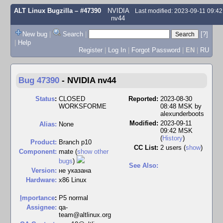
ALT Linux Bugzilla
– #47390
NVIDIA
Last modified: 2023-09-11 09:4
nv44
New bug
|
Search
|
[?]
|
Help
Register
|
Log In
|
Forgot Password
|
EN
|
RU
Bug 47390
-
NVIDIA nv44
Status
:
CLOSED
Reported:
2023-08-30
WORKSFORME
08:48 MSK by
alexunderboots
Modified:
2023-09-11
Alias:
None
09:42 MSK
(
History
)
Product:
Branch p10
CC List:
2 users
(
show
)
Component:
mate (
show other
bugs
)
See Also:
Version:
не указана
Hardware:
x86 Linux
I
mportance
:
P5 normal
Assignee:
qa-
team@altlinux.org