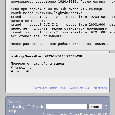
нормальное, разрешение 1920x1080. После логина - эк
если при подключении по ssh выполнить команды

xauth merge /var/run/lightdm/root/:0

xrandr --output DVI-I-2  --scale-from 1920x1080 -di
ничего не меняется

xrandr --output DVI-I-2  --scale-from 1600x900 -dis
перестает полосить, экран становится нормальным

xrandr --output DVI-I-2  --scale-from 1920x1080 -di
все становится нормальным

Меняю разрешение в настройках экрана на 1600x900 -
obidinog@basealt.ru
2023-08-30 10:22:10 MSK
Приложите пожалуйста вывод 

# lspci -v 

# inxi -G
Format For Printing
-
XML
-
Clone This Bug
-
Top of page
Actions:
New bug
|
Search
|
[?]
|
Help
Register
|
Log In
|
Forgot Password
|
EN
|
RU