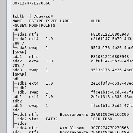
307E27477E270566 

lsblk -f /dev/sd*

NAME   FSTYPE FSVER LABEL        UUID              
FSUSE% MOUNTPOINTS

sda                                                                                  

├─sda1 ntfs                      F81081221080E948                                    

├─sda2 ext4   1.0                c3f6f147-5b79-4d3c-a
78% /

└─sda3 swap   1                  9513b176-4e26-4ac0-ac0a-75a86
[SWAP]

sda1   ntfs                      F81081221080E948                                    

sda2   ext4   1.0                c3f6f147-5b79-4d3c-a
78% /

sda3   swap   1                  9513b176-4e26-4ac0-ac0a-75a86
[SWAP]

sdb                                                                                  

├─sdb1 ext4   1.0                2e1cf3f8-d533-43ed-b61f-35b7c8
├─sdb2                                                                               

└─sdb5 swap   1                  ffce1b1c-8cd5-47fa-9f15-a8f17a
sdb1   ext4   1.0                2e1cf3f8-d533-43ed-b61f-35b7c8
sdb2                                                                                 

sdb5   swap   1                  ffce1b1c-8cd5-47fa-9f15-a8f17a
sdc                                                                                  

├─sdc1 ntfs         Восстановить 2EA01C9CA01C6C99                                    

├─sdc2 vfat   FAT32              1C1D-FD6D                                           

├─sdc3                                                                               

└─sdc4 ntfs         Win_81_sam   307E27477E270566                                    

sdc1   ntfs         Восстановить 2EA01C9CA01C6C99                                    
