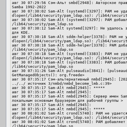
авг 30 07:29:56 Сэм-Альт smbd[2948]: Авторское прав
Samba 1992-2022

авг 30 07:30:02 Sam-Alt (systemd)[3297]: PAM не уда
dlopen(/lib64/security/pam_ldap.so): /lib64/securit
авг 30 07:30:02 Sam-Alt (systemd)[3297]: PAM добавл
/lib64/security/pam_ldap.so

авг 30 07:30:12 Sam-Alt systemd[3297]: Не удалось з
для KDE.

авг 30 07:30:18 Sam-Alt sddm-helper[3378]: PAM не у
dlopen(/lib64/security/pam_ldap.so): /lib64/securit
авг 30 07:30:18 Sam-Alt sddm-helper[3378]: PAM доба
/lib64/security/pam_ldap.so

авг 30 07:30:18 Sam-Alt (systemd)[3383]: PAM не уда
dlopen(/lib64/security/pam_ldap.so): /lib64/securit
авг 30 07:30:18 Sam-Alt (systemd)[3383]: PAM добавл
/lib64/security/pam_ldap.so

авг 30 07:31:26 Sam-Alt pulseaudio[3841]: [pulseaud
GetManagedObjects(): org.freede>

авг 30 07:35:17 Сэм-альтернативный nmbd[2945]: [202
../../ источник 3/nmbd/nmbd_become_lmb.c:39>

авг 30 07:35:17 Sam-Alt nmbd[2945]: *****

авг 30 07:35:17 Sam-Alt nmbd[2945]: 

авг 30 07:35:17 Sam-Alt nmbd[2945]: Сервер имен Sam
локальным основным браузером для рабочей группы >

авг 30 07:35:17 Sam-Alt nmbd[2945]: 

авг 30 07:35:17 Sam-Alt nmbd[2945]: *****

авг 30 08:01:02 Sam-Alt crond[5740]: PAM не удается
dlopen(/lib64/security/pam_ldap.so): /lib64/securit
авг 30 08:01:02 Sam-Alt crond[5740]: PAM добавляет 
/lib64/security/pam_ldap.so
