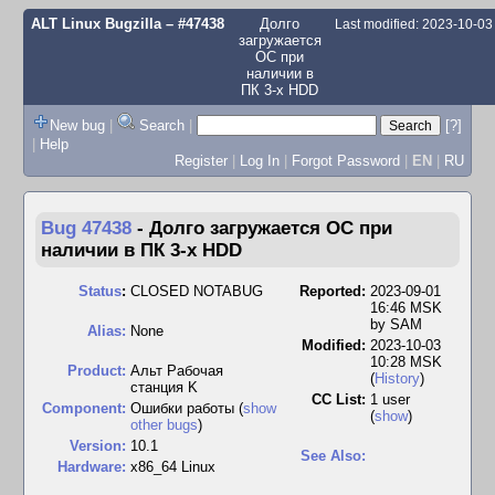
ALT Linux Bugzilla
– #47438
Долго
Last modified: 2023-10-0
загружается
ОС при
наличии в
ПК 3-х HDD
New bug
|
Search
|
[?]
|
Help
Register
|
Log In
|
Forgot Password
|
EN
|
RU
Bug 47438
-
Долго загружается ОС при
наличии в ПК 3-х HDD
Status
:
CLOSED NOTABUG
Reported:
2023-09-01
16:46 MSK
by
SAM
Alias:
None
Modified:
2023-10-03
10:28 MSK
Product:
Альт Рабочая
(
History
)
станция K
CC List:
1 user
Component:
Ошибки работы (
show
(
show
)
other bugs
)
Version:
10.1
See Also:
Hardware:
x86_64 Linux