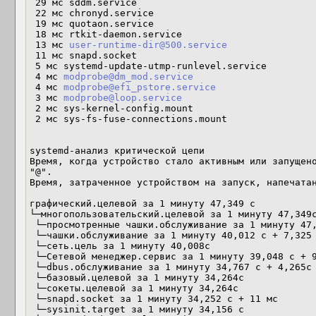
 29 мс sddm.service

 22 мс chronyd.service

 19 мс quotaon.service

 18 мс rtkit-daemon.service

 13 мс 
user-runtime-dir@500.service
 11 мс snapd.socket 

 5 мс systemd-update-utmp-runlevel.service

 4 мс 
modprobe@dm_mod.service
 4 мс 
modprobe@efi_pstore.service
 3 мс 
modprobe@loop.service
 2 мс sys-kernel-config.mount

 2 мс sys-fs-fuse-connections.mount

systemd-анализ критической цепи

Время, когда устройство стало активным или запущено
"@".

Время, затраченное устройством на запуск, напечатан
графический.целевой за 1 минуту 47,349 с

└─многопользовательский.целевой за 1 минуту 47,349с
 └─просмотренные чашки.обслуживание за 1 минуту 47,348с

 └─чашки.обслуживание за 1 минуту 40,012 с + 7,325 с

 └─сеть.цель за 1 минуту 40,008с

 └─Сетевой менеджер.сервис за 1 минуту 39,048 с + 959мс

 └─dbus.обслуживание за 1 минуту 34,767 с + 4,265с

 └─базовый.целевой за 1 минуту 34,264с

 └─сокеты.целевой за 1 минуту 34,264с

 └─snapd.socket за 1 минуту 34,252 с + 11 мс

 └─sysinit.target за 1 минуту 34,156 с
