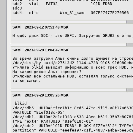
sdc2   vfat   FAT32              1C1D-FD6D                                           

sdc3                                                                                 

sdc4   ntfs         Win_81_sam   307E27477E270566
SAM
2023-09-12 07:51:48 MSK
И ещё: диск SDC - это UEFI. Загрузчик GRUB2 его не
SAM
2023-09-29 13:04:42 MSK
Во время загрузки Альт очень долго думает на строке:                                               
/dev/disk/by-uuid/c275f3d2-1144-4738-9105-916980eba
Утилита blkid выводит информацию о всех трёх HDD, н
На каком диске Альт тормозит?

Отключал все остальные HDD, оставлял только системн
та же самая.
SAM
2023-09-29 13:05:26 MSK
 blkid

/dev/sdb5: UUID="ffce1b1c-8cd5-47fa-9f15-a8f17a6630
PARTUUID="81ef018c-05"

/dev/sdb1: UUID="2e1cf3f8-d533-43ed-b61f-35b7c8078f
TYPE="ext4" PARTUUID="81ef018c-01"

/dev/sdc2: UUID="1C1D-FD6D" BLOCK_SIZE="512" TYPE="
partition" PARTUUID="eeefea97-c1f1-4887-a4ba-bee5c9