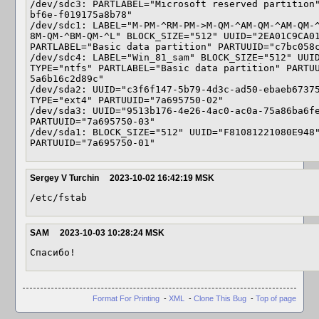
/dev/sdc3: PARTLABEL="Microsoft reserved partition
bf6e-f019175a8b78"

/dev/sdc1: LABEL="M-PM-^RM-PM->M-QM-^AM-QM-^AM-QM-
8M-QM-^BM-QM-^L" BLOCK_SIZE="512" UUID="2EA01C9CA01
PARTLABEL="Basic data partition" PARTUUID="c7bc058c
/dev/sdc4: LABEL="Win_81_sam" BLOCK_SIZE="512" UUID
TYPE="ntfs" PARTLABEL="Basic data partition" PARTU
5a6b16c2d89c"

/dev/sda2: UUID="c3f6f147-5b79-4d3c-ad50-ebaeb67375
TYPE="ext4" PARTUUID="7a695750-02"

/dev/sda3: UUID="9513b176-4e26-4ac0-ac0a-75a86ba6fe
PARTUUID="7a695750-03"

/dev/sda1: BLOCK_SIZE="512" UUID="F81081221080E948"
PARTUUID="7a695750-01"
Sergey V Turchin
2023-10-02 16:42:19 MSK
/etc/fstab
SAM
2023-10-03 10:28:24 MSK
Спасибо!
Format For Printing
-
XML
-
Clone This Bug
-
Top of page