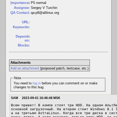
I
mportance
:
P5 normal
Assignee:
Sergey V Turchin
QA Contact:
qa-p8@altlinux.org
URL:
Keywords:
Depends
on:
Blocks:
Attachments
Add an attachment
(proposed patch, testcase, etc.)
Note
You need to
log in
before you can comment on or make
changes to this bug.
SAM
2023-09-01 16:46:48 MSK
Всем привет! В компе стоят три HDD. На одном АльтЛи
основной загрузочный. На втором стоит Windows 8.1 (
а на третьем AstraLinux. Когда все три диска в сист
очень долго. А если оставить только один HDD, то си