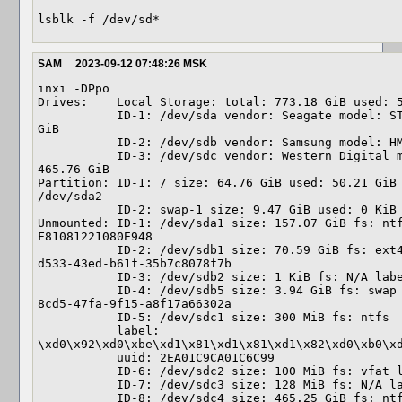
lsblk -f /dev/sd*
SAM
2023-09-12 07:48:26 MSK
inxi -DPpo

Drives:    Local Storage: total: 773.18 GiB used: 5
           ID-1: /dev/sda vendor: Seagate model: ST250DM000-1BD141 size: 232.89 
GiB 

           ID-2: /dev/sdb vendor: Samsung model: HM080JI size: 74.53 GiB 

           ID-3: /dev/sdc vendor: Western Digital model: WD5003ABYZ-011FA0 size: 
465.76 GiB 

Partition: ID-1: / size: 64.76 GiB used: 50.21 GiB 
/dev/sda2 

           ID-2: swap-1 size: 9.47 GiB used: 0 KiB (0.0%) fs: swap dev: /dev/sda3 

Unmounted: ID-1: /dev/sda1 size: 157.07 GiB fs: ntf
F81081221080E948 

           ID-2: /dev/sdb1 size: 70.59 GiB fs: ext4 label: N/A uuid: 2e1cf3f8-
d533-43ed-b61f-35b7c8078f7b 

           ID-3: /dev/sdb2 size: 1 KiB fs: N/A label: N/A uuid: N/A 

           ID-4: /dev/sdb5 size: 3.94 GiB fs: swap label: N/A uuid: ffce1b1c-
8cd5-47fa-9f15-a8f17a66302a 

           ID-5: /dev/sdc1 size: 300 MiB fs: ntfs 

           label: 
\xd0\x92\xd0\xbe\xd1\x81\xd1\x81\xd1\x82\xd0\xb0\xd
           uuid: 2EA01C9CA01C6C99 

           ID-6: /dev/sdc2 size: 100 MiB fs: vfat label: N/A uuid: 1C1D-FD6D 

           ID-7: /dev/sdc3 size: 128 MiB fs: N/A label: N/A uuid: N/A 

           ID-8: /dev/sdc4 size: 465.25 GiB fs: ntfs label: Win_81_sam uuid: 