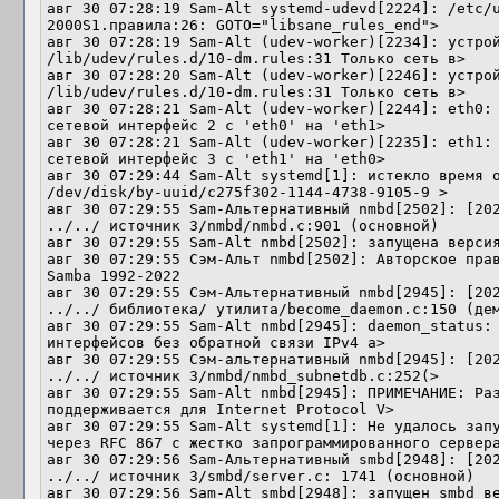
авг 30 07:28:19 Sam-Alt systemd-udevd[2224]: /etc/
2000S1.правила:26: GOTO="libsane_rules_end">

авг 30 07:28:19 Sam-Alt (udev-worker)[2234]: устрой
/lib/udev/rules.d/10-dm.rules:31 Только сеть в>

авг 30 07:28:20 Sam-Alt (udev-worker)[2246]: устрой
/lib/udev/rules.d/10-dm.rules:31 Только сеть в>

авг 30 07:28:21 Sam-Alt (udev-worker)[2244]: eth0: 
сетевой интерфейс 2 с 'eth0' на 'eth1>

авг 30 07:28:21 Sam-Alt (udev-worker)[2235]: eth1: 
сетевой интерфейс 3 с 'eth1' на 'eth0>

авг 30 07:29:44 Sam-Alt systemd[1]: истекло время о
/dev/disk/by-uuid/c275f302-1144-4738-9105-9 >

авг 30 07:29:55 Sam-Альтернативный nmbd[2502]: [202
../../ источник 3/nmbd/nmbd.c:901 (основной)

авг 30 07:29:55 Sam-Alt nmbd[2502]: запущена версия
авг 30 07:29:55 Сэм-Альт nmbd[2502]: Авторское прав
Samba 1992-2022

авг 30 07:29:55 Сэм-Альтернативный nmbd[2945]: [202
../../ библиотека/ утилита/become_daemon.c:150 (дем
авг 30 07:29:55 Sam-Alt nmbd[2945]: daemon_status: 
интерфейсов без обратной связи IPv4 a>

авг 30 07:29:55 Сэм-альтернативный nmbd[2945]: [202
../../ источник 3/nmbd/nmbd_subnetdb.c:252(>

авг 30 07:29:55 Sam-Alt nmbd[2945]: ПРИМЕЧАНИЕ: Раз
поддерживается для Internet Protocol V>

авг 30 07:29:55 Sam-Alt systemd[1]: Не удалось запу
через RFC 867 с жестко запрограммированного сервера
авг 30 07:29:56 Sam-Альтернативный smbd[2948]: [202
../../ источник 3/smbd/server.c: 1741 (основной)

авг 30 07:29:56 Sam-Alt smbd[2948]: запущен smbd ве