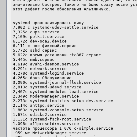
значительно быстрее. Такого не было сразу после уст
этот дефект после обновления АльтЛинукс.

systemd-проанализировать вину

7,902 с systemd-udev-settle.service

7,325с cups.service

7,109с polkit.service

6,172с dev-sda2.device

6.111 с постфиксный.сервис

5.772с sshd.сервис

5.622с время установки-rfc867.сервис

5.445с nmb.сервис

4.619с avahi-daemon.service

4.291с network.service

4.278с systemd-logind.service

4.265с dbus.Обслуживание

3,090с systemd-journal-flush.service

2,813с systemd-udevd.service

2,407с systemd-modules-load.service

2,349с ModemManager.service

2.273с systemd-tmpfiles-setup-dev.service

2.114с ahttpd.service

1.863с systemd-vconsole-setup.service

1.671с udisks2.service

1.131с systemd-fsck-root.service

1.098с x11presetdrv.service

частота процессора 1,070 с-simple.service

 959 мс NetworkManager.service
