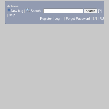
Actions:
New bug
|
Search
|
[?]
|
Help
Register
|
Log In
|
Forgot Password
|
EN
|
RU