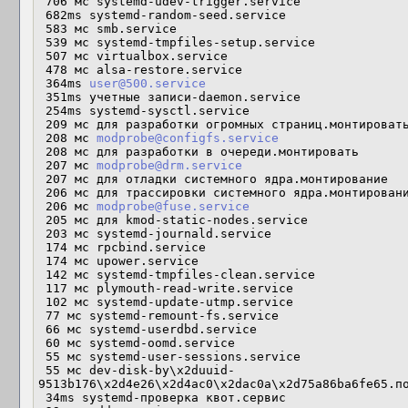
 706 мс systemd-udev-trigger.service 

 682ms systemd-random-seed.service

 583 мс smb.service

 539 мс systemd-tmpfiles-setup.service

 507 мс virtualbox.service

 478 мс alsa-restore.service

 364ms 
user@500.service
 351ms учетные записи-daemon.service

 254ms systemd-sysctl.service

 209 мс для разработки огромных страниц.монтировать 

 208 мс 
modprobe@configfs.service
 208 мс для разработки в очереди.монтировать 

 207 мс 
modprobe@drm.service
 207 мс для отладки системного ядра.монтирование 

 206 мс для трассировки системного ядра.монтирование 

 206 мс 
modprobe@fuse.service
 205 мс для kmod-static-nodes.service

 203 мс systemd-journald.service

 174 мс rpcbind.service

 174 мс upower.service

 142 мс systemd-tmpfiles-clean.service 

 117 мс plymouth-read-write.service

 102 мс systemd-update-utmp.service

 77 мс systemd-remount-fs.service

 66 мс systemd-userdbd.service

 60 мс systemd-oomd.service

 55 мс systemd-user-sessions.service

 55 мс dev-disk-by\x2duuid-
9513b176\x2d4e26\x2d4ac0\x2dac0a\x2d75a86ba6fe65.по
 34ms systemd-проверка квот.сервис
