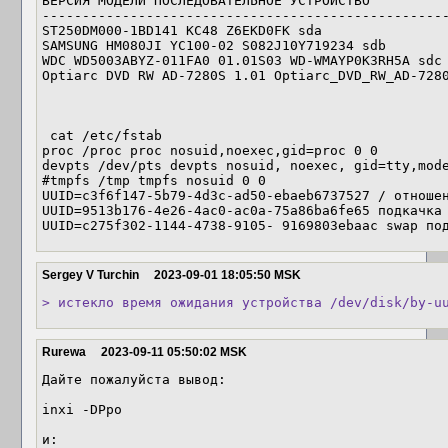
ВЕРСИЯ МОДЕЛИ ПОСЛЕДОВАТЕЛЬНОЕ УСТРОЙСТВО

---------------------------------------------------
ST250DM000-1BD141 KC48 Z6EKD0FK sda 

SAMSUNG HM080JI YC100-02 S082J10Y719234 sdb 

WDC WD5003ABYZ-011FA0 01.01S03 WD-WMAYP0K3RH5A sdc 
Optiarc DVD RW AD-7280S 1.01 Optiarc_DVD_RW_AD-7280
 cat /etc/fstab 

proc /proc proc nosuid,noexec,gid=proc 0 0 

devpts /dev/pts devpts nosuid, noexec, gid=tty,mode
#tmpfs /tmp tmpfs nosuid 0 0

UUID=c3f6f147-5b79-4d3c-ad50-ebaeb6737527 / отношен
UUID=9513b176-4e26-4ac0-ac0a-75a86ba6fe65 подкачка 
UUID=c275f302-1144-4738-9105- 9169803ebaac swap по
Sergey V Turchin
2023-09-01 18:05:50 MSK
> истекло время ожидания устройства /dev/disk/by-u
Rurewa
2023-09-11 05:50:02 MSK
Дайте пожалуйста вывод:

inxi -DPpo

и:
