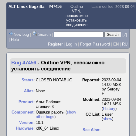
ALT Linux Bugzilla
– #47456
Outline
Last modified: 2023-09-04
VPN,
невозможно
установить
соединение
New bug
|
Search
|
[?]
|
Help
Register
|
Log In
|
Forgot Password
|
EN
|
RU
Bug 47456
-
Outline VPN, невозможно
установить соединение
Status
:
CLOSED NOTABUG
Reported:
2023-09-04
14:00 MSK
by
Sergey
Alias:
None
E.
Modified:
2023-09-04
Product:
Альт Рабочая
14:21 MSK
станция K
(
History
)
Component:
Ошибки работы (
show
CC List:
1 user
other bugs
)
(
show
)
Version:
10.1
Hardware:
x86_64 Linux
See Also: