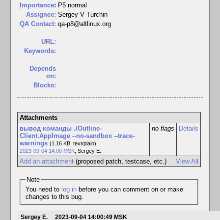
I
mportance
:
P5 normal
Assignee:
Sergey V Turchin
QA Contact:
qa-p8@altlinux.org
URL:
Keywords:
Depends
on:
Blocks:
Attachments
вывод команды ./Outline-
no flags
Details
Client.AppImage --no-sandbox --trace-
warnings
(1.16 KB, text/plain)
2023-09-04 14:00 MSK
,
Sergey E.
Add an attachment
(proposed patch, testcase, etc.)
View All
Note
You need to
log in
before you can comment on or make
changes to this bug.
Sergey E.
2023-09-04 14:00:49 MSK