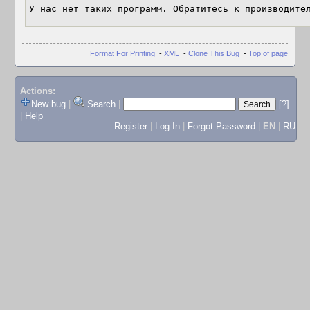
У нас нет таких программ. Обратитесь к производите
Format For Printing
-
XML
-
Clone This Bug
-
Top of page
Actions:
New bug
|
Search
|
[?]
|
Help
Register
|
Log In
|
Forgot Password
|
EN
|
RU