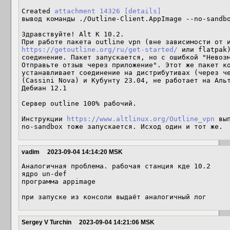
Created 
attachment 14326
[details]
вывод команды ./Outline-Client.AppImage --no-sandbo
Здравствуйте! Alt K 10.2.

https://getoutline.org/ru/get-started/
 или flatpak)
соединение. Пакет запускается, но с ошибкой "Невозм
Отправьте отзыв через приложение". Этот же пакет ко
устанавливает соединение на дистрибутивах (через че
(Cassini Nova) и Кубунту 23.04, не работает на Альт
Дебиан 12.1

Сервер outline 100% рабочий.

Инструкции 
https://www.altlinux.org/Outline_vpn
 вы
no-sandbox тоже запускается. Исход один и тот же.
vadim
2023-09-04 14:14:20 MSK
Аналогичная проблема. рабочая станция кде 10.2

ядро un-def

программа appimage

при запуске из консоли выдаёт аналогичный лог
Sergey V Turchin
2023-09-04 14:21:06 MSK