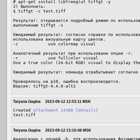
# apt-get install libfreeglut tiffgt -y

2) Выполнить: 

$ tiffgt -c test.tiff

Результат: открывается подробный режим по использов
выполнению tiffgt -v

Ожидаемый результат: согласно справке по использова
использована визуальную карту цветов.  

-c            use colormap visual

Аналогичный результат при использовани опции -r.

-r            use fullcolor visual

Use a true color (24-bit RGB) visual to display the
Ожидаемый результат: команда отрабатывает согласно 
Проверялось на p10, ошибка воспроизводится.

Версия: tiffgt-4.4.0-alt2
Tatyana Gagina
2023-09-12 12:53:11 MSK
Created 
attachment 14388
[details]
test.tiff
Tatyana Gagina
2023-09-12 13:10:46 MSK
Аналогично с опцией -b, для использования фотометри