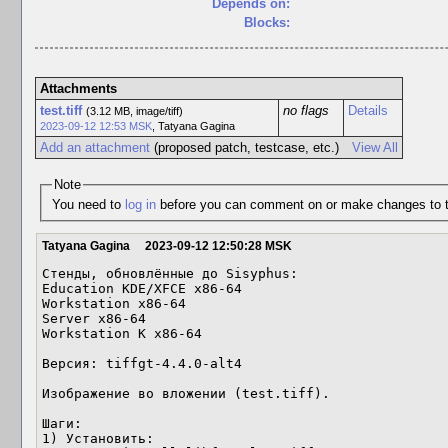
Depends on:
Blocks:
Attachments
test.tiff
no flags
Details
(3.12 MB, image/tiff)
2023-09-12 12:53 MSK
,
Tatyana Gagina
Add an attachment
(proposed patch, testcase, etc.)
View All
Note
You need to
log in
before you can comment on or make changes to t
Tatyana Gagina
2023-09-12 12:50:28 MSK
Стенды, обновлённые до Sisyphus:

Education KDE/XFCE x86-64

Workstation x86-64

Server x86-64

Workstation K x86-64 

Версия: tiffgt-4.4.0-alt4

Изображение во вложении (test.tiff).

Шаги:

1) Установить:
