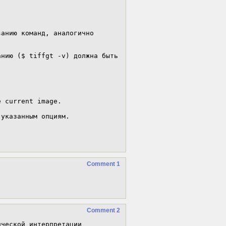
анию команд, аналогично 
нию ($ tiffgt -v) должна быть 
 current image. 

указанным опциям.

Comment 1
Comment 2
ческой интерпретации 