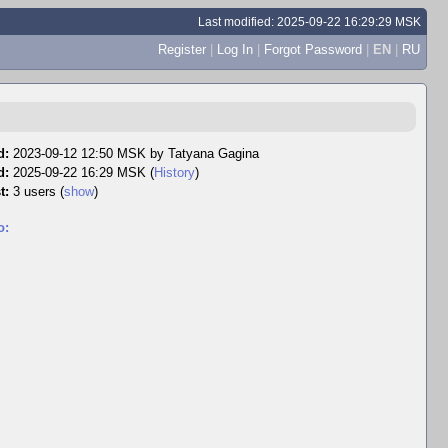
Last modified: 2025-09-22 16:29:29 MSK
Register
|
Log In
|
Forgot Password
|
EN
|
RU
d:
2023-09-12 12:50 MSK by
Tatyana Gagina
d:
2025-09-22 16:29 MSK (
History
)
t:
3 users
(
show
)
o: