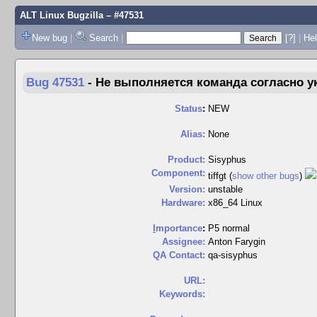
ALT Linux Bugzilla
– #47531
New bug
|
Search
|
[?]
|
Hel
Bug 47531
-
Не выполняется команда согласно ук
Status
:
NEW
Alias:
None
Product:
Sisyphus
Component:
tiffgt (
show other bugs
)
Version:
unstable
Hardware:
x86_64 Linux
I
mportance
:
P5 normal
Assignee:
Anton Farygin
QA Contact:
qa-sisyphus
URL:
Keywords: