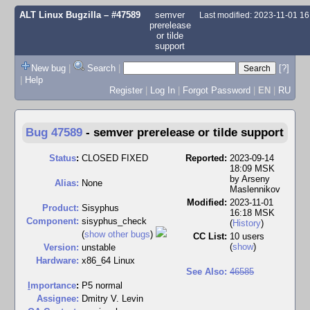
ALT Linux Bugzilla
– #47589
semver
Last modified: 2023-11-01 1
prerelease
or tilde
support
New bug
|
Search
|
[?]
|
Help
Register
|
Log In
|
Forgot Password
|
EN
|
RU
Bug 47589
-
semver prerelease or tilde support
Status
:
CLOSED FIXED
Reported:
2023-09-14
18:09 MSK
by
Arseny
Alias:
None
Maslennikov
Modified:
2023-11-01
Product:
Sisyphus
16:18 MSK
Component:
sisyphus_check
(
History
)
(
show other bugs
)
CC List:
10 users
(
show
)
Version:
unstable
Hardware:
x86_64 Linux
See Also:
46585
I
mportance
:
P5 normal
Assignee:
Dmitry V. Levin