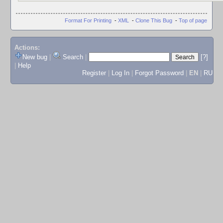
Format For Printing
-
XML
-
Clone This Bug
-
Top of page
Actions:
New bug
|
Search
|
[?]
|
Help
Register
|
Log In
|
Forgot Password
|
EN
|
RU