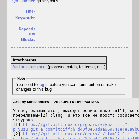
QA Contact:
qa-sisyphus
URL:
Keywords:
Depends
on:
Blocks:
Attachments
Add an attachment
(proposed patch, testcase, etc.)
Note
You need to
log in
before you can comment on or make
changes to this bug.
Arseny Maslennikov
2023-09-14 18:09:44 MSK
У нас, оказывается, выходят релизы пакетов[1], кото
пререлизным[2] clang, и это всё не просто собираетс
Sisyphus.

[1] 
https://git.altlinux.org/gears/y/yuzu.git?
p=yuzu.git;a=commitdiff;h=d40f8e53daa659741e4e3a9b
[2] 
https://git.altlinux.org/gears/l/llvm17.0.git?
p=llvm17.0.git;a=shortlog;h=727c542f89160731ff8a18