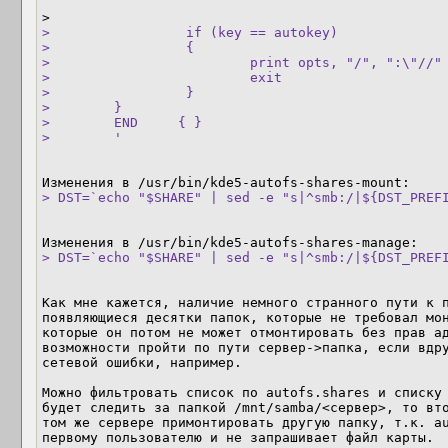
>                 if (key == autokey)

>                 {

>                         print opts, "/", ":\"//" 
>                         exit

>                 }

>        }

>        END     { }

>        '
> DST=`echo "$SHARE" | sed -e "s|^smb:/|${DST_PREF
> DST=`echo "$SHARE" | sed -e "s|^smb:/|${DST_PREF
Как мне кажется, наличие немного странного пути к п
появляющиеся десятки папок, которые не требовал мон
которые он потом не может отмонтировать без прав ад
возможности пройти по пути сервер->папка, если вдру
сетевой ошибки, например.

Можно фильтровать список по autofs.shares и списку 
будет следить за папкой /mnt/samba/<сервер>, то вто
том же сервере примонтировать другую папку, т.к. au
первому пользователю и не запрашивает файл карты.
