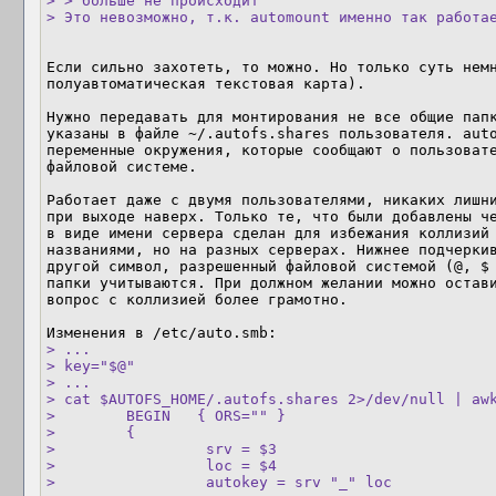
> > больше не происходит

> Это невозможно, т.к. automount именно так работа
Если сильно захотеть, то можно. Но только суть немн
полуавтоматическая текстовая карта). 

Нужно передавать для монтирования не все общие папк
указаны в файле ~/.autofs.shares пользователя. auto
переменные окружения, которые сообщают о пользовате
файловой системе.

Работает даже с двумя пользователями, никаких лишни
при выходе наверх. Только те, что были добавлены че
в виде имени сервера сделан для избежания коллизий 
названиями, но на разных серверах. Нижнее подчеркив
другой символ, разрешенный файловой системой (@, $ 
папки учитываются. При должном желании можно остави
вопрос с коллизией более грамотно.

> ...

> key="$@"

> ...

> cat $AUTOFS_HOME/.autofs.shares 2>/dev/null | awk
>        BEGIN   { ORS="" }

>        {

>                 srv = $3

>                 loc = $4

>                 autokey = srv "_" loc