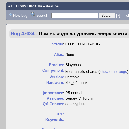
ALT Linux Bugzilla
– #47634
New bug
|
Search
|
[?]
|
Hel
Bug 47634
-
При выходе на уровень вверх монти
Status
:
CLOSED NOTABUG
Alias:
None
Product:
Sisyphus
Component:
kde5-autofs-shares (
show other bugs
Version:
unstable
Hardware:
x86_64 Linux
I
mportance
:
P5 normal
Assignee:
Sergey V Turchin
QA Contact:
qa-sisyphus
URL:
Keywords: