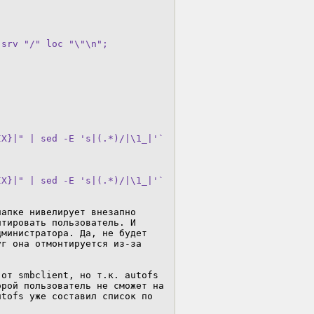
srv "/" loc "\"\n";

IX}|" | sed -E 's|(.*)/|\1_|'`
IX}|" | sed -E 's|(.*)/|\1_|'`
апке нивелирует внезапно 
тировать пользователь. И 
министратора. Да, не будет 
г она отмонтируется из-за 
от smbclient, но т.к. autofs 
рой пользователь не сможет на 
tofs уже составил список по 