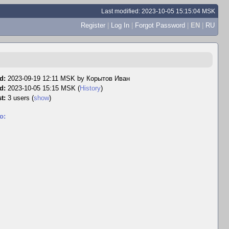
Last modified: 2023-10-05 15:15:04 MSK
Register
|
Log In
|
Forgot Password
|
EN
|
RU
d:
2023-09-19 12:11 MSK by
Корытов Иван
d:
2023-10-05 15:15 MSK (
History
)
t:
3 users
(
show
)
o: