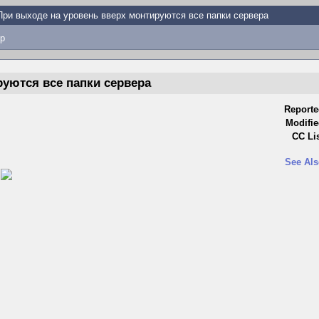
При выходе на уровень вверх монтируются все папки сервера
p
руются все папки сервера
Reporte
Modifie
CC Lis
See Als
)