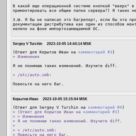
В какой еще операционной системе кнопкой "вверх" в 
примонтировать все общие папки сервера?) Я таких не
З.Ы. Я бы не написал это багрепорт, если бы эта про
документации дистрибутива как один из способов монт
нелепо на фоне импортозамещаемой ОС.
Sergey V Turchin
2023-10-05 14:44:14 MSK
(Ответ для Корытов Иван на 
комментарий #3
> Изменения
Я не понимаю таких изменений. Изучите diff.

> /etc/auto.smb:
Повесьте на него баг.
Корытов Иван
2023-10-05 15:15:04 MSK
(Ответ для Sergey V Turchin на 
комментарий #4
> (Ответ для Корытов Иван на 
комментарий #3
)

> > Изменения

> Я не понимаю таких изменений. Изучите diff.

> 

> > /etc/auto.smb:

> Повесьте на него баг.