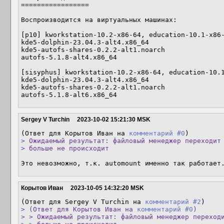
=================

Воспроизводится на виртуальных машинах:

[p10] kworkstation-10.2-x86-64, education-10.1-x86-
kde5-dolphin-23.04.3-alt4.x86_64

kde5-autofs-shares-0.2.2-alt1.noarch

autofs-5.1.8-alt4.x86_64

[sisyphus] kworkstation-10.2-x86-64, education-10.1
kde5-dolphin-23.04.3-alt4.x86_64

kde5-autofs-shares-0.2.2-alt1.noarch

autofs-5.1.8-alt6.x86_64
Sergey V Turchin
2023-10-02 15:21:30 MSK
(Ответ для Корытов Иван на 
комментарий #0
> Ожидаемый результат: файловый менеджер переходит 
> больше не происходит
Это невозможно, т.к. automount именно так работает
Корытов Иван
2023-10-05 14:32:20 MSK
(Ответ для Sergey V Turchin на 
комментарий #2
> (Ответ для Корытов Иван на 
комментарий #0
)

> > Ожидаемый результат: файловый менеджер переходи