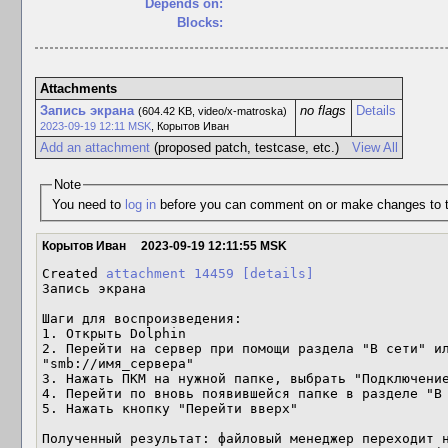
Depends on:
Blocks:
Attachments
Запись экрана
no flags
Details
(604.42 KB, video/x-matroska)
2023-09-19 12:11 MSK
,
Корытов Иван
Add an attachment
(proposed patch, testcase, etc.)
View All
Note
You need to
log in
before you can comment on or make changes to t
Корытов Иван
2023-09-19 12:11:55 MSK
Created 
attachment 14459
[details]
Запись экрана

Шаги для воспроизведения:

1. Открыть Dolphin

2. Перейти на сервер при помощи раздела "В сети" ил
"smb://имя_сервера"

3. Нажать ПКМ на нужной папке, выбрать "Подключение
4. Перейти по вновь появившейся папке в разделе "В 
5. Нажать кнопку "Перейти вверх"

Полученный результат: файловый менеджер переходит н