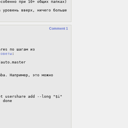
собенно при 10+ общих папках)

 уровень вверх, ничего больше 
Comment 1
1. Настроить на проверяемой системе kde5-autofs-shares по шагам из 
советы
:

auto.master

ba. Например, это можно 
t usershare add --long "$i" 
 done
