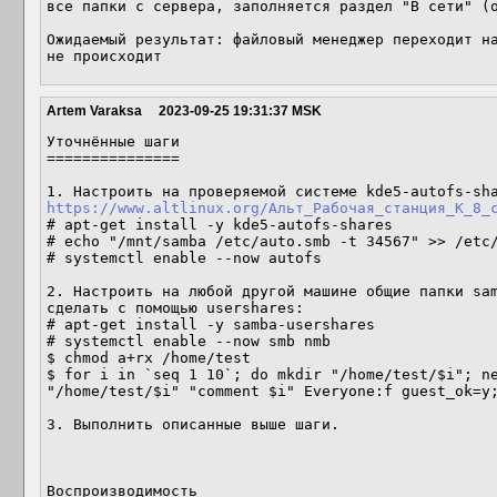
все папки с сервера, заполняется раздел "В сети" (о
Ожидаемый результат: файловый менеджер переходит на
не происходит
Artem Varaksa
2023-09-25 19:31:37 MSK
Уточнённые шаги

===============

https://www.altlinux.org/Альт_Рабочая_станция_К_8_
# apt-get install -y kde5-autofs-shares

# echo "/mnt/samba /etc/auto.smb -t 34567" >> /etc/
# systemctl enable --now autofs

2. Настроить на любой другой машине общие папки sam
сделать с помощью usershares:

# apt-get install -y samba-usershares

# systemctl enable --now smb nmb

$ chmod a+rx /home/test

$ for i in `seq 1 10`; do mkdir "/home/test/$i"; ne
"/home/test/$i" "comment $i" Everyone:f guest_ok=y;
3. Выполнить описанные выше шаги.

Воспроизводимость
