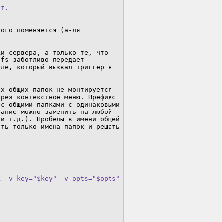
ет.
ого поменяется (а-ля 
и сервера, а только те, что 
fs заботливо передает 
ле, который вызвал триггер в 
х общих папок не монтируется 
рез контекстное меню. Префикс 
с общими папками с одинаковыми 
ание можно заменить на любой 
и т.д.). Пробелы в имени общей 
ть только имена папок и решать 
 -v key="$key" -v opts="$opts" -F "/" -- '
